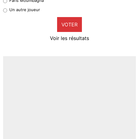
Faris Moumbagna
Pierre-Emile Hojbjerg
Un autre joueur
8%
VOTER
Neal Maupay
4%
Voir les résultats
Amine Harit
3%
Faris Moumbagna
4%
Un autre joueur
5%
1684 personnes ont participé aux votes.