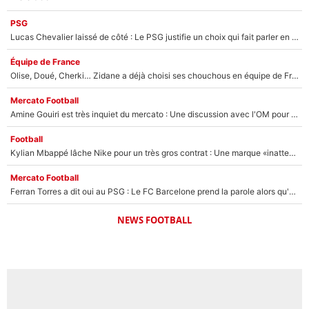
PSG
Lucas Chevalier laissé de côté : Le PSG justifie un choix qui fait parler en plein mercato
Équipe de France
Olise, Doué, Cherki… Zidane a déjà choisi ses chouchous en équipe de France ? L’IA annonce des surprises sans Kylian Mbappé !
Mercato Football
Amine Gouiri est très inquiet du mercato : Une discussion avec l'OM pour acter son transfert !
Football
Kylian Mbappé lâche Nike pour un très gros contrat : Une marque «inattendue» va frapper très fort
Mercato Football
Ferran Torres a dit oui au PSG : Le FC Barcelone prend la parole alors qu'un transfert de l'attaquant espagnol prend forme
NEWS FOOTBALL