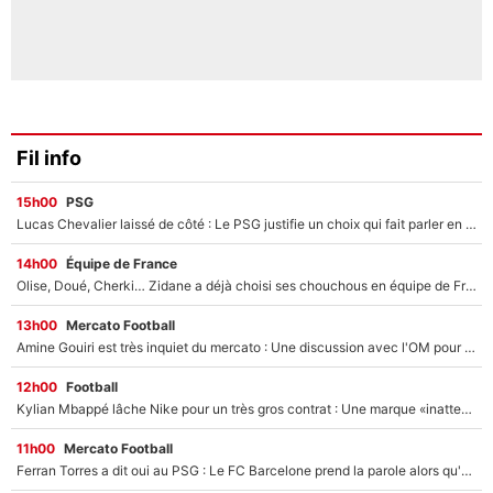
Fil info
15h00
PSG
Lucas Chevalier laissé de côté : Le PSG justifie un choix qui fait parler en plein mercato
14h00
Équipe de France
Olise, Doué, Cherki… Zidane a déjà choisi ses chouchous en équipe de France ? L’IA annonce des surprises sans Kylian Mbappé !
13h00
Mercato Football
Amine Gouiri est très inquiet du mercato : Une discussion avec l'OM pour acter son transfert !
12h00
Football
Kylian Mbappé lâche Nike pour un très gros contrat : Une marque «inattendue» va frapper très fort
11h00
Mercato Football
Ferran Torres a dit oui au PSG : Le FC Barcelone prend la parole alors qu'un transfert de l'attaquant espagnol prend forme