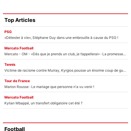
Top Articles
PSG
«Détester à vie», Stéphane Guy dans une embrouille à cause du PSG !
Mercato Football
Mercato - OM - «Dès que je prends un club, je t’appellerai» : La promesse de Marcelino au moment de claquer la porte
Tennis
Victime de racisme contre Murray, Kyrgios pousse un énorme coup de gueule !
Tour de France
Marion Rousse : Le mariage que personne n'a vu venir !
Mercato Football
Kylian Mbappé, un transfert obligatoire cet été ?
Football