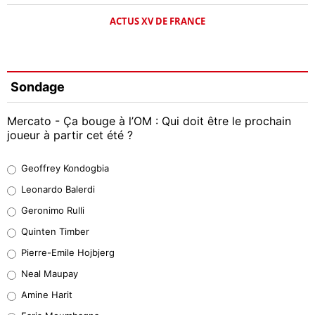
ACTUS XV DE FRANCE
Sondage
Mercato - Ça bouge à l’OM : Qui doit être le prochain
joueur à partir cet été ?
Geoffrey Kondogbia
Geoffrey Kondogbia
38%
Leonardo Balerdi
Leonardo Balerdi
Geronimo Rulli
32%
Quinten Timber
Geronimo Rulli
Pierre-Emile Hojbjerg
5%
Neal Maupay
Quinten Timber
Amine Harit
1%