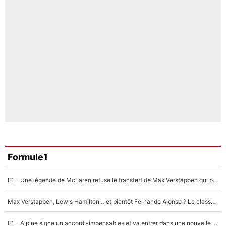
Formule1
F1 - Une légende de McLaren refuse le transfert de Max Verstappen qui pourrait «faire des vagues» et plomber l'ambiance dans l'équipe
Max Verstappen, Lewis Hamilton… et bientôt Fernando Alonso ? Le classement des pilotes les mieux payés en Formule 1 risque de changer !
F1 - Alpine signe un accord «impensable» et va entrer dans une nouvelle dimension : Grande nouvelle pour Pierre Gasly !