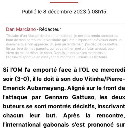
Publié le 8 décembre 2023 à 08h15
Dan Marciano
-
Rédacteur
Titulaire d'un Master de droit international, je me suis rendu compte au
bout de mon parcours universitaire qu'il était important d'évoluer dans un
domaine que l'on apprécie. Du jour au lendemain, j'ai décidé de mettre
fin au rêve de mes parents, qui voyaient en moi un futur avocat, pour
vivre de ma passion : le sport. Depuis, je couvre les mercatos et
l'actualité sportive en essayant d'informer au mieux les lecteurs.
Si l'OM l'a emporté face à l'OL ce mercredi
soir (3-0), il le doit à son duo Vitinha/Pierre-
Emerick Aubameyang. Aligné sur le front de
l'attaque par Gennaro Gattuso, les deux
buteurs se sont montrés décisifs, inscrivant
chacun leur but. Après la rencontre,
l'international gabonais s'est prononcé sur