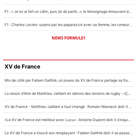
F1 : « Je lui ai fait un câlin, puis j’ai dû partir...», le témoignage émouvant de Max Verstappen sur sa fille
F1 : Charles Leclerc surpris par les paparazzis avec sa femme, les rumeurs étaient vraies !
NEWS FORMULE1
XV de France
Mis de côté par Fabien Galthié, un joueur du XV de France partage sa frustration : «ils ne me l’ont pas dit tout de suite»
La raison d'être de Matthieu Jalibert en dehors des terrains de rugby : «Ça m'atteint autant que si tu touches à un membre de ma famille»
XV de France - Matthieu Jalibert a tout changé : Romain Ntamack doit-il s’inquiéter pour sa place à un an de la Coupe du monde ?
«Le XV de France est meilleur avec Lucu» : Antoine Dupont doit-il s’inquiéter pour sa place ?
Le XV de France a trouvé son remplaçant : Fabien Galthié doit-il se passer d'Antoine Dupont ?