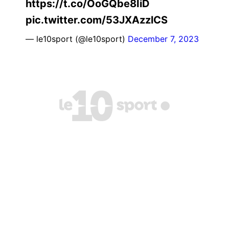
https://t.co/OoGQbe8IiD
pic.twitter.com/53JXAzzlCS
— le10sport (@le10sport)
December 7, 2023