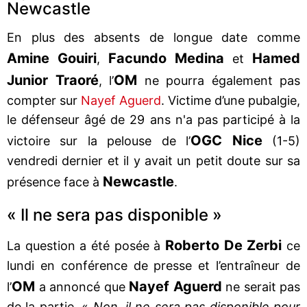
Newcastle
En plus des absents de longue date comme
Amine Gouiri
Facundo Medina
Hamed
,
et
Junior Traoré
OM
, l’
ne pourra également pas
compter sur
Nayef Aguerd
. Victime d’une pubalgie,
le défenseur âgé de 29 ans n'a pas participé à la
OGC Nice
victoire sur la pelouse de l’
(1-5)
vendredi dernier et il y avait un petit doute sur sa
Newcastle
présence face à
.
« Il ne sera pas disponible »
Roberto De Zerbi
La question a été posée à
ce
lundi en conférence de presse et l’entraîneur de
OM
Nayef Aguerd
l’
a annoncé que
ne serait pas
de la partie. «
Non, il ne sera pas disponible pour