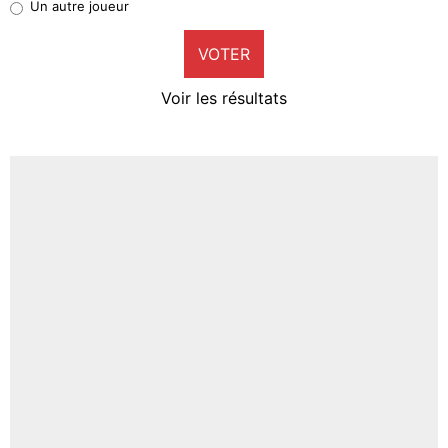
Un autre joueur
9%
VOTER
Neal Maupay
4%
Voir les résultats
Amine Harit
3%
Faris Moumbagna
4%
Un autre joueur
5%
1462 personnes ont participé aux votes.