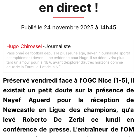
en direct !
Publié le 24 novembre 2025 à 14h45
Hugo Chirossel
-
Journaliste
Passionné de football depuis le plus jeune âge, devenir journaliste sportif
est rapidement devenu une évidence pour Hugo. Il se découvrira plus
tard un amour pour la NBA, avant d’explorer d’autres horizons comme
ceux de la Formule 1 et de la NFL.
Préservé vendredi face à l’OGC Nice (1-5), il
existait un petit doute sur la présence de
Nayef Aguerd pour la réception de
Newcastle en Ligue des champions, qu’a
levé Roberto De Zerbi ce lundi en
conférence de presse. L’entraîneur de l’OM