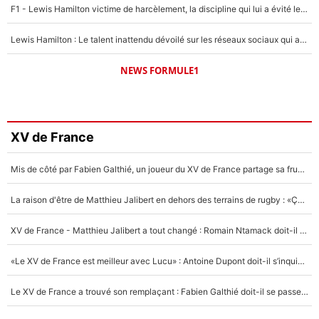
F1 - Lewis Hamilton victime de harcèlement, la discipline qui lui a évité le pire : «J'aurais probablement mal tourné»
Lewis Hamilton : Le talent inattendu dévoilé sur les réseaux sociaux qui a impressionné Kim Kardashian pendant leurs vacances en amoureux !
NEWS FORMULE1
XV de France
Mis de côté par Fabien Galthié, un joueur du XV de France partage sa frustration : «ils ne me l’ont pas dit tout de suite»
La raison d'être de Matthieu Jalibert en dehors des terrains de rugby : «Ça m'atteint autant que si tu touches à un membre de ma famille»
XV de France - Matthieu Jalibert a tout changé : Romain Ntamack doit-il s’inquiéter pour sa place à un an de la Coupe du monde ?
«Le XV de France est meilleur avec Lucu» : Antoine Dupont doit-il s’inquiéter pour sa place ?
Le XV de France a trouvé son remplaçant : Fabien Galthié doit-il se passer d'Antoine Dupont ?