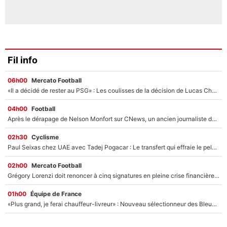
Fil info
06h00
Mercato Football
«Il a décidé de rester au PSG» : Les coulisses de la décision de Lucas Chevalier pour son transfert
04h00
Football
Après le dérapage de Nelson Monfort sur CNews, un ancien journaliste de France Télévisions relance la polémique sur les incendies en Gironde
02h30
Cyclisme
Paul Seixas chez UAE avec Tadej Pogacar : Le transfert qui effraie le peloton, «c’est la pire des choses qui puisse arriver»
02h00
Mercato Football
Grégory Lorenzi doit renoncer à cinq signatures en pleine crise financière : L’IA propose sept noms à l’OM pour un mercato réussi... à seulement 5M€ !
01h00
Équipe de France
«Plus grand, je ferai chauffeur-livreur» : Nouveau sélectionneur des Bleus, Zinédine Zidane s’était imaginé un avenir très différent lorsqu'il était enfant