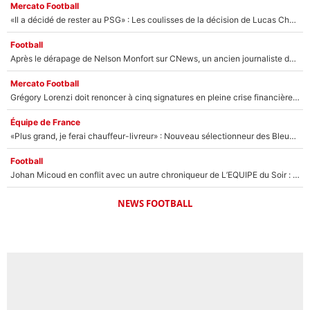
Mercato Football
«Il a décidé de rester au PSG» : Les coulisses de la décision de Lucas Chevalier pour son transfert
Football
Après le dérapage de Nelson Monfort sur CNews, un ancien journaliste de France Télévisions relance la polémique sur les incendies en Gironde
Mercato Football
Grégory Lorenzi doit renoncer à cinq signatures en pleine crise financière : L’IA propose sept noms à l’OM pour un mercato réussi... à seulement 5M€ !
Équipe de France
«Plus grand, je ferai chauffeur-livreur» : Nouveau sélectionneur des Bleus, Zinédine Zidane s’était imaginé un avenir très différent lorsqu'il était enfant
Football
Johan Micoud en conflit avec un autre chroniqueur de L’EQUIPE du Soir : «Pendant un moment, je ne les ai pas remis ensemble dans l'émission»
NEWS FOOTBALL