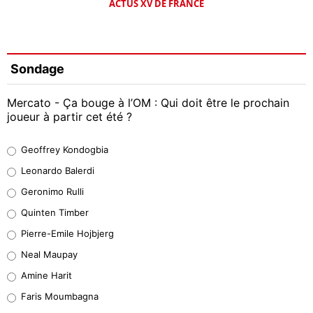
ACTUS XV DE FRANCE
Sondage
Mercato - Ça bouge à l’OM : Qui doit être le prochain
joueur à partir cet été ?
Geoffrey Kondogbia
Geoffrey Kondogbia
38%
Leonardo Balerdi
Leonardo Balerdi
Geronimo Rulli
32%
Quinten Timber
Geronimo Rulli
Pierre-Emile Hojbjerg
4%
Neal Maupay
Quinten Timber
Amine Harit
1%
Faris Moumbagna
Pierre-Emile Hojbjerg