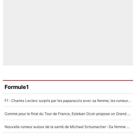
Formule1
F1 : Charles Leclerc surpris par les paparazzis avec sa femme, les rumeurs étaient vraies !
Comme pour le final du Tour de France, Esteban Ocon propose un Grand Prix de Formule 1 à Paris : «Autour de l’Arc de Triomphe, ce serait génial» !
Nouvelle rumeur autour de la santé de Michael Schumacher : Sa femme Corinna sort du silence