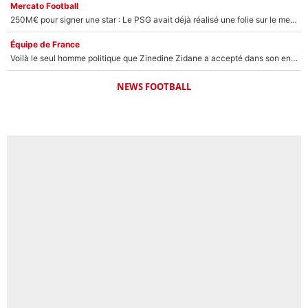
Mercato Football
250M€ pour signer une star : Le PSG avait déjà réalisé une folie sur le mercato bien avant Neymar !
Équipe de France
Voilà le seul homme politique que Zinedine Zidane a accepté dans son entourage : «Je garde un très bon souvenir de lui»
NEWS FOOTBALL