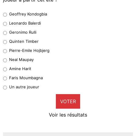
Geoffrey Kondogbia
Geoffrey Kondogbia
38%
Leonardo Balerdi
Leonardo Balerdi
Geronimo Rulli
32%
Quinten Timber
Geronimo Rulli
Pierre-Emile Hojbjerg
5%
Neal Maupay
Quinten Timber
Amine Harit
1%
Faris Moumbagna
Pierre-Emile Hojbjerg
Un autre joueur
9%
VOTER
Neal Maupay
4%
Voir les résultats
Amine Harit
3%