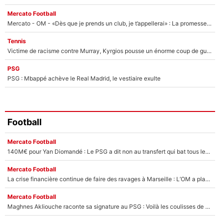
Mercato Football
Mercato - OM - «Dès que je prends un club, je t’appellerai» : La promesse de Marcelino au moment de claquer la porte
Tennis
Victime de racisme contre Murray, Kyrgios pousse un énorme coup de gueule !
PSG
PSG : Mbappé achève le Real Madrid, le vestiaire exulte
Football
Mercato Football
140M€ pour Yan Diomandé : Le PSG a dit non au transfert qui bat tous les records sur le mercato
Mercato Football
La crise financière continue de faire des ravages à Marseille : L’OM a placé 12 joueurs sur le marché des transferts… et ça pourrait lui rapporter près de 100M€ !
Mercato Football
Maghnes Akliouche raconte sa signature au PSG : Voilà les coulisses de son transfert de rêve à 50M€