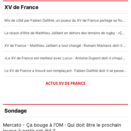
XV de France
Mis de côté par Fabien Galthié, un joueur du XV de France partage sa frustration : «ils ne me l’ont pas dit tout de suite»
La raison d'être de Matthieu Jalibert en dehors des terrains de rugby : «Ça m'atteint autant que si tu touches à un membre de ma famille»
XV de France - Matthieu Jalibert a tout changé : Romain Ntamack doit-il s’inquiéter pour sa place à un an de la Coupe du monde ?
«Le XV de France est meilleur avec Lucu» : Antoine Dupont doit-il s’inquiéter pour sa place ?
Le XV de France a trouvé son remplaçant : Fabien Galthié doit-il se passer d'Antoine Dupont ?
ACTUS XV DE FRANCE
Sondage
Mercato - Ça bouge à l’OM : Qui doit être le prochain
joueur à partir cet été ?