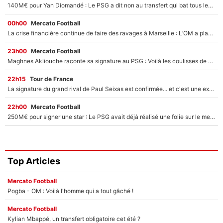
140M€ pour Yan Diomandé : Le PSG a dit non au transfert qui bat tous les records sur le mercato
00h00
Mercato Football
La crise financière continue de faire des ravages à Marseille : L’OM a placé 12 joueurs sur le marché des transferts… et ça pourrait lui rapporter près de 100M€ !
23h00
Mercato Football
Maghnes Akliouche raconte sa signature au PSG : Voilà les coulisses de son transfert de rêve à 50M€
22h15
Tour de France
La signature du grand rival de Paul Seixas est confirmée... et c'est une excellente nouvelle pour l'équipe Decathlon-CMA CGM !
22h00
Mercato Football
250M€ pour signer une star : Le PSG avait déjà réalisé une folie sur le mercato bien avant Neymar !
Top Articles
Mercato Football
Pogba - OM : Voilà l'homme qui a tout gâché !
Mercato Football
Kylian Mbappé, un transfert obligatoire cet été ?