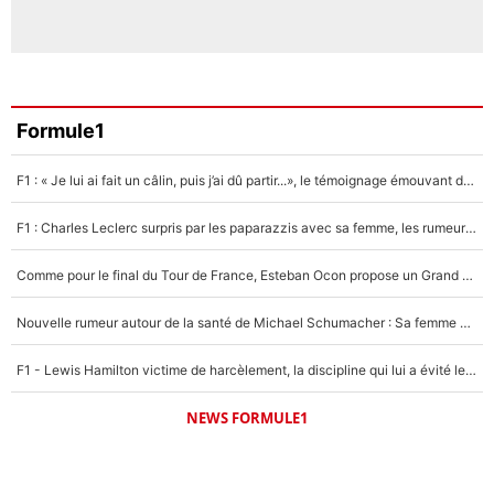
Formule1
F1 : « Je lui ai fait un câlin, puis j’ai dû partir...», le témoignage émouvant de Max Verstappen sur sa fille
F1 : Charles Leclerc surpris par les paparazzis avec sa femme, les rumeurs étaient vraies !
Comme pour le final du Tour de France, Esteban Ocon propose un Grand Prix de Formule 1 à Paris : «Autour de l’Arc de Triomphe, ce serait génial» !
Nouvelle rumeur autour de la santé de Michael Schumacher : Sa femme Corinna sort du silence
F1 - Lewis Hamilton victime de harcèlement, la discipline qui lui a évité le pire : «J'aurais probablement mal tourné»
NEWS FORMULE1