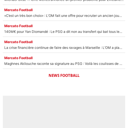
Mercato Football
«C’est un très bon choix» : L'OM fait une offre pour recruter un ancien joueur du PSG... et c'est validé dans l'After Foot !
Mercato Football
140M€ pour Yan Diomandé : Le PSG a dit non au transfert qui bat tous les records sur le mercato
Mercato Football
La crise financière continue de faire des ravages à Marseille : L’OM a placé 12 joueurs sur le marché des transferts… et ça pourrait lui rapporter près de 100M€ !
Mercato Football
Maghnes Akliouche raconte sa signature au PSG : Voilà les coulisses de son transfert de rêve à 50M€
NEWS FOOTBALL