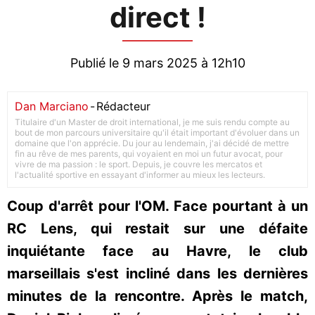
direct !
Publié le 9 mars 2025 à 12h10
Dan Marciano
-
Rédacteur
Titulaire d'un Master de droit international, je me suis rendu compte au
bout de mon parcours universitaire qu'il était important d'évoluer dans un
domaine que l'on apprécie. Du jour au lendemain, j'ai décidé de mettre
fin au rêve de mes parents, qui voyaient en moi un futur avocat, pour
vivre de ma passion : le sport. Depuis, je couvre les mercatos et
l'actualité sportive en essayant d'informer au mieux les lecteurs.
Coup d'arrêt pour l'OM. Face pourtant à un
RC Lens, qui restait sur une défaite
inquiétante face au Havre, le club
marseillais s'est incliné dans les dernières
minutes de la rencontre. Après le match,