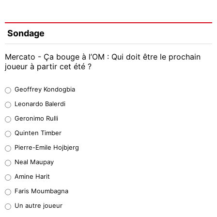
Sondage
Mercato - Ça bouge à l’OM : Qui doit être le prochain
joueur à partir cet été ?
Geoffrey Kondogbia
Geoffrey Kondogbia
38%
Leonardo Balerdi
Leonardo Balerdi
Geronimo Rulli
32%
Quinten Timber
Geronimo Rulli
Pierre-Emile Hojbjerg
5%
Neal Maupay
Quinten Timber
Amine Harit
1%
Faris Moumbagna
Pierre-Emile Hojbjerg
Un autre joueur
9%