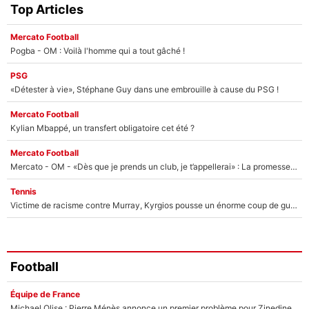
Top Articles
Mercato Football
Pogba - OM : Voilà l'homme qui a tout gâché !
PSG
«Détester à vie», Stéphane Guy dans une embrouille à cause du PSG !
Mercato Football
Kylian Mbappé, un transfert obligatoire cet été ?
Mercato Football
Mercato - OM - «Dès que je prends un club, je t’appellerai» : La promesse de Marcelino au moment de claquer la porte
Tennis
Victime de racisme contre Murray, Kyrgios pousse un énorme coup de gueule !
Football
Équipe de France
Michael Olise : Pierre Ménès annonce un premier problème pour Zinedine Zidane en équipe de France