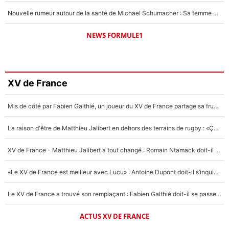
Nouvelle rumeur autour de la santé de Michael Schumacher : Sa femme Corinna sort du silence
NEWS FORMULE1
XV de France
Mis de côté par Fabien Galthié, un joueur du XV de France partage sa frustration : «ils ne me l’ont pas dit tout de suite»
La raison d'être de Matthieu Jalibert en dehors des terrains de rugby : «Ça m'atteint autant que si tu touches à un membre de ma famille»
XV de France - Matthieu Jalibert a tout changé : Romain Ntamack doit-il s’inquiéter pour sa place à un an de la Coupe du monde ?
«Le XV de France est meilleur avec Lucu» : Antoine Dupont doit-il s’inquiéter pour sa place ?
Le XV de France a trouvé son remplaçant : Fabien Galthié doit-il se passer d'Antoine Dupont ?
ACTUS XV DE FRANCE