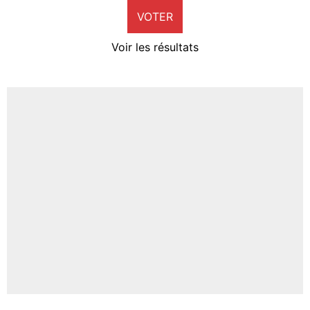
VOTER
Neal Maupay
4%
Voir les résultats
Amine Harit
3%
Faris Moumbagna
5%
Un autre joueur
5%
1542 personnes ont participé aux votes.