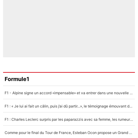
Formule1
F1 - Alpine signe un accord «impensable» et va entrer dans une nouvelle dimension : Grande nouvelle pour Pierre Gasly !
F1 : « Je lui ai fait un câlin, puis j’ai dû partir...», le témoignage émouvant de Max Verstappen sur sa fille
F1 : Charles Leclerc surpris par les paparazzis avec sa femme, les rumeurs étaient vraies !
Comme pour le final du Tour de France, Esteban Ocon propose un Grand Prix de Formule 1 à Paris : «Autour de l’Arc de Triomphe, ce serait génial» !