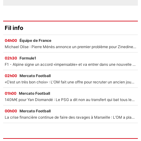
Fil info
04h00
Équipe de France
Michael Olise : Pierre Ménès annonce un premier problème pour Zinedine Zidane en équipe de France
02h30
Formule1
F1 - Alpine signe un accord «impensable» et va entrer dans une nouvelle dimension : Grande nouvelle pour Pierre Gasly !
02h00
Mercato Football
«C’est un très bon choix» : L'OM fait une offre pour recruter un ancien joueur du PSG... et c'est validé dans l'After Foot !
01h00
Mercato Football
140M€ pour Yan Diomandé : Le PSG a dit non au transfert qui bat tous les records sur le mercato
00h00
Mercato Football
La crise financière continue de faire des ravages à Marseille : L’OM a placé 12 joueurs sur le marché des transferts… et ça pourrait lui rapporter près de 100M€ !