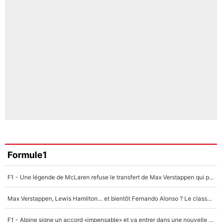
Formule1
F1 - Une légende de McLaren refuse le transfert de Max Verstappen qui pourrait «faire des vagues» et plomber l'ambiance dans l'équipe
Max Verstappen, Lewis Hamilton… et bientôt Fernando Alonso ? Le classement des pilotes les mieux payés en Formule 1 risque de changer !
F1 - Alpine signe un accord «impensable» et va entrer dans une nouvelle dimension : Grande nouvelle pour Pierre Gasly !