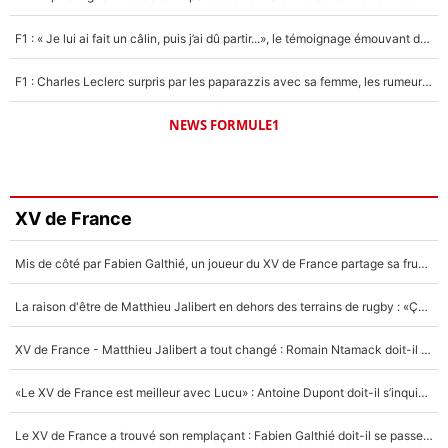
F1 : « Je lui ai fait un câlin, puis j’ai dû partir...», le témoignage émouvant de Max Verstappen sur sa fille
F1 : Charles Leclerc surpris par les paparazzis avec sa femme, les rumeurs étaient vraies !
NEWS FORMULE1
XV de France
Mis de côté par Fabien Galthié, un joueur du XV de France partage sa frustration : «ils ne me l’ont pas dit tout de suite»
La raison d'être de Matthieu Jalibert en dehors des terrains de rugby : «Ça m'atteint autant que si tu touches à un membre de ma famille»
XV de France - Matthieu Jalibert a tout changé : Romain Ntamack doit-il s’inquiéter pour sa place à un an de la Coupe du monde ?
«Le XV de France est meilleur avec Lucu» : Antoine Dupont doit-il s’inquiéter pour sa place ?
Le XV de France a trouvé son remplaçant : Fabien Galthié doit-il se passer d'Antoine Dupont ?