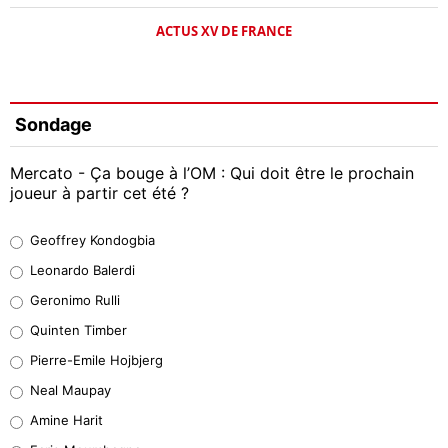
ACTUS XV DE FRANCE
Sondage
Mercato - Ça bouge à l’OM : Qui doit être le prochain
joueur à partir cet été ?
Geoffrey Kondogbia
Geoffrey Kondogbia
38%
Leonardo Balerdi
Leonardo Balerdi
Geronimo Rulli
32%
Quinten Timber
Geronimo Rulli
Pierre-Emile Hojbjerg
5%
Neal Maupay
Quinten Timber
Amine Harit
1%