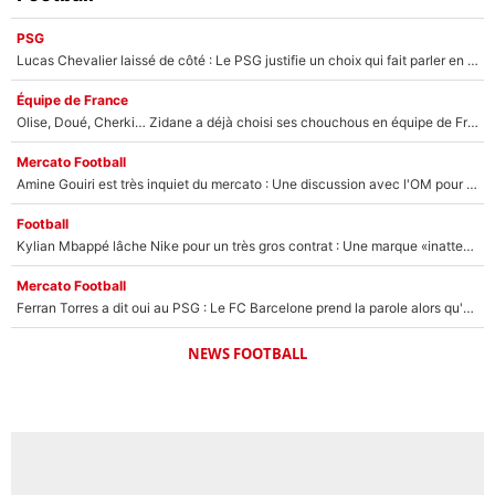
PSG
Lucas Chevalier laissé de côté : Le PSG justifie un choix qui fait parler en plein mercato
Équipe de France
Olise, Doué, Cherki… Zidane a déjà choisi ses chouchous en équipe de France ? L’IA annonce des surprises sans Kylian Mbappé !
Mercato Football
Amine Gouiri est très inquiet du mercato : Une discussion avec l'OM pour acter son transfert !
Football
Kylian Mbappé lâche Nike pour un très gros contrat : Une marque «inattendue» va frapper très fort
Mercato Football
Ferran Torres a dit oui au PSG : Le FC Barcelone prend la parole alors qu'un transfert de l'attaquant espagnol prend forme
NEWS FOOTBALL