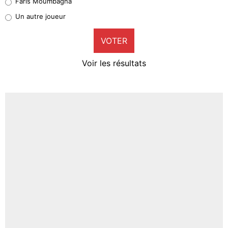
Faris Moumbagna
Pierre-Emile Hojbjerg
Un autre joueur
9%
VOTER
Neal Maupay
4%
Voir les résultats
Amine Harit
3%
Faris Moumbagna
4%
Un autre joueur
5%
1679 personnes ont participé aux votes.