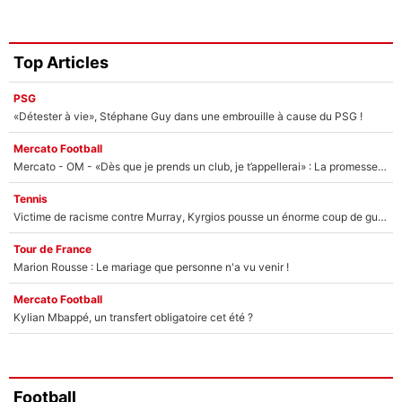
Top Articles
PSG
«Détester à vie», Stéphane Guy dans une embrouille à cause du PSG !
Mercato Football
Mercato - OM - «Dès que je prends un club, je t’appellerai» : La promesse de Marcelino au moment de claquer la porte
Tennis
Victime de racisme contre Murray, Kyrgios pousse un énorme coup de gueule !
Tour de France
Marion Rousse : Le mariage que personne n'a vu venir !
Mercato Football
Kylian Mbappé, un transfert obligatoire cet été ?
Football