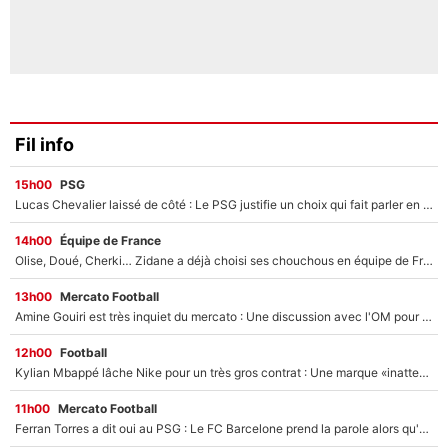
Fil info
15h00
PSG
Lucas Chevalier laissé de côté : Le PSG justifie un choix qui fait parler en plein mercato
14h00
Équipe de France
Olise, Doué, Cherki… Zidane a déjà choisi ses chouchous en équipe de France ? L’IA annonce des surprises sans Kylian Mbappé !
13h00
Mercato Football
Amine Gouiri est très inquiet du mercato : Une discussion avec l'OM pour acter son transfert !
12h00
Football
Kylian Mbappé lâche Nike pour un très gros contrat : Une marque «inattendue» va frapper très fort
11h00
Mercato Football
Ferran Torres a dit oui au PSG : Le FC Barcelone prend la parole alors qu'un transfert de l'attaquant espagnol prend forme