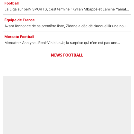
Football
La Liga sur beIN SPORTS, c’est terminé : Kylian Mbappé et Lamine Yamal changent de chaîne, «le moment était venu d'ouvrir un nouveau chapitre»
Équipe de France
Avant l’annonce de sa première liste, Zidane a décidé d’accueillir une nouvelle tête en équipe de France
Mercato Football
Mercato - Analyse : Real-Vinicius Jr, la surprise qui n'en est pas une...
NEWS FOOTBALL