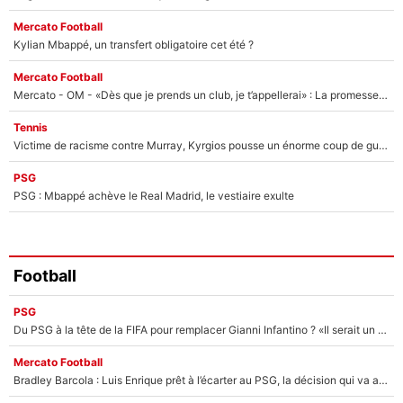
Mercato Football
Kylian Mbappé, un transfert obligatoire cet été ?
Mercato Football
Mercato - OM - «Dès que je prends un club, je t’appellerai» : La promesse de Marcelino au moment de claquer la porte
Tennis
Victime de racisme contre Murray, Kyrgios pousse un énorme coup de gueule !
PSG
PSG : Mbappé achève le Real Madrid, le vestiaire exulte
Football
PSG
Du PSG à la tête de la FIFA pour remplacer Gianni Infantino ? «Il serait un mauvais président», le patron de la Liga s'attaque à Nasser Al-Khelaïfi !
Mercato Football
Bradley Barcola : Luis Enrique prêt à l’écarter au PSG, la décision qui va accélérer son transfert à Liverpool ?