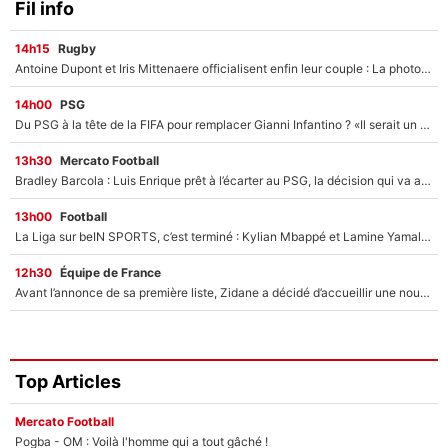
Fil info
14h15
Rugby
Antoine Dupont et Iris Mittenaere officialisent enfin leur couple : La photo qui enflamme les réseaux sociaux
14h00
PSG
Du PSG à la tête de la FIFA pour remplacer Gianni Infantino ? «Il serait un mauvais président», le patron de la Liga s'attaque à Nasser Al-Khelaïfi !
13h30
Mercato Football
Bradley Barcola : Luis Enrique prêt à l’écarter au PSG, la décision qui va accélérer son transfert à Liverpool ?
13h00
Football
La Liga sur beIN SPORTS, c’est terminé : Kylian Mbappé et Lamine Yamal changent de chaîne, «le moment était venu d'ouvrir un nouveau chapitre»
12h30
Équipe de France
Avant l’annonce de sa première liste, Zidane a décidé d’accueillir une nouvelle tête en équipe de France
Top Articles
Mercato Football
Pogba - OM : Voilà l'homme qui a tout gâché !