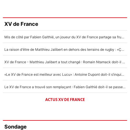
XV de France
Mis de côté par Fabien Galthié, un joueur du XV de France partage sa frustration : «ils ne me l’ont pas dit tout de suite»
La raison d'être de Matthieu Jalibert en dehors des terrains de rugby : «Ça m'atteint autant que si tu touches à un membre de ma famille»
XV de France - Matthieu Jalibert a tout changé : Romain Ntamack doit-il s’inquiéter pour sa place à un an de la Coupe du monde ?
«Le XV de France est meilleur avec Lucu» : Antoine Dupont doit-il s’inquiéter pour sa place ?
Le XV de France a trouvé son remplaçant : Fabien Galthié doit-il se passer d'Antoine Dupont ?
ACTUS XV DE FRANCE
Sondage