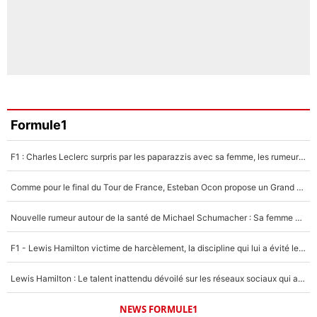
Formule1
F1 : Charles Leclerc surpris par les paparazzis avec sa femme, les rumeurs étaient vraies !
Comme pour le final du Tour de France, Esteban Ocon propose un Grand Prix de Formule 1 à Paris : «Autour de l’Arc de Triomphe, ce serait génial» !
Nouvelle rumeur autour de la santé de Michael Schumacher : Sa femme Corinna sort du silence
F1 - Lewis Hamilton victime de harcèlement, la discipline qui lui a évité le pire : «J'aurais probablement mal tourné»
Lewis Hamilton : Le talent inattendu dévoilé sur les réseaux sociaux qui a impressionné Kim Kardashian pendant leurs vacances en amoureux !
NEWS FORMULE1