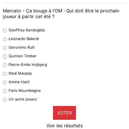
Mercato - Ça bouge à l’OM : Qui doit être le prochain
joueur à partir cet été ?
Geoffrey Kondogbia
Geoffrey Kondogbia
38%
Leonardo Balerdi
Leonardo Balerdi
Geronimo Rulli
32%
Quinten Timber
Geronimo Rulli
Pierre-Emile Hojbjerg
4%
Neal Maupay
Quinten Timber
Amine Harit
1%
Faris Moumbagna
Pierre-Emile Hojbjerg
Un autre joueur
9%
VOTER
Neal Maupay
4%
Voir les résultats