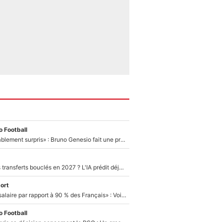
 Football
«Très, très agréablement surpris» : Bruno Genesio fait une promesse pour la suite du mercato de l’OM et rassure les supporters
PSG : Deux gros transferts bouclés en 2027 ? L'IA prédit déjà les deux joueurs qui pourraient rejoindre Luis Enrique !
ort
«C'est un beau salaire par rapport à 90 % des Français» : Voilà combien touchait Nelson Monfort sur France Télévisions avant de rejoindre CNews
 Football