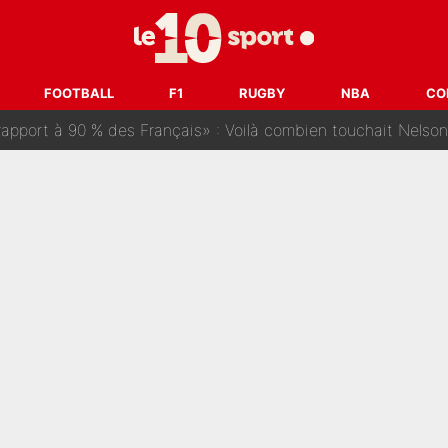
ris» : Bruno Genesio fait une promesse pour la suite du mercato
ouclés en 2027 ? L'IA prédit déjà les deux joueurs qui pourra
FOOTBALL
F1
RUGBY
NBA
CO
t à 90 % des Français» : Voilà combien touchait Nelson Monfort sur Franc
oncernant le PSG : Un gros club étranger prêt à relancer le feuilleton pour 
tient» : Les révélations de la famille Zidane sur sa prise de p