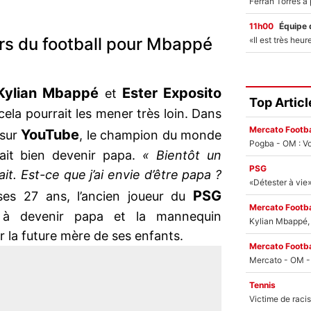
11h00
Équipe 
rs du football pour Mbappé
ylian Mbappé
Ester Exposito
et
Top Articl
cela pourrait les mener très loin. Dans
Mercato Footba
YouTube
 sur
, le champion du monde
Pogba - OM : Vo
rait bien devenir papa.
« Bientôt un
PSG
ait. Est-ce que j’ai envie d’être papa ?
PSG
s 27 ans, l’ancien joueur du
Mercato Footba
à devenir papa et la mannequin
Kylian Mbappé, u
r la future mère de ses enfants.
Mercato Footba
Tennis