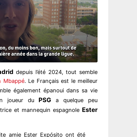
adrid
depuis l’été 2024, tout semble
an Mbappé
. Le Français est le meilleur
emble également épanoui dans sa vie
PSG
cien joueur du
a quelque peu
Ester
’actrice et mannequin espagnole
ite amie Ester Expósito ont été