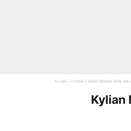
Accueil
Football
Kylian Mbappé lâche une in
Kylian