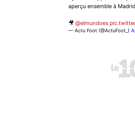
aperçu ensemble à Madrid
🎥
@elmundoes
pic.twit
— Actu Foot (@ActuFoot_)
A