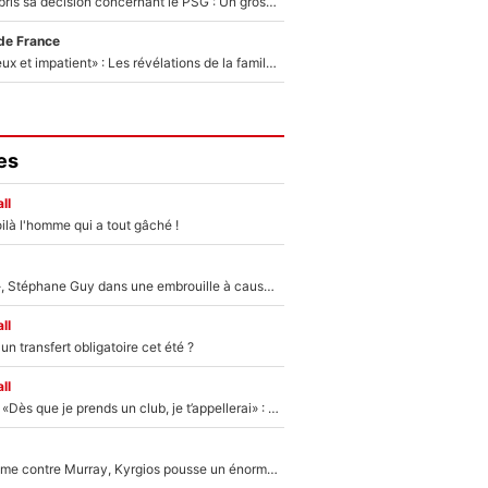
Ferran Torres a pris sa décision concernant le PSG : Un gros club étranger prêt à relancer le feuilleton pour la signature du champion du monde 2026 !
de France
«Il est très heureux et impatient» : Les révélations de la famille Zidane sur sa prise de pouvoir en équipe de France !
es
ll
ilà l'homme qui a tout gâché !
«Détester à vie», Stéphane Guy dans une embrouille à cause du PSG !
ll
n transfert obligatoire cet été ?
ll
Mercato - OM - «Dès que je prends un club, je t’appellerai» : La promesse de Marcelino au moment de claquer la porte
Victime de racisme contre Murray, Kyrgios pousse un énorme coup de gueule !