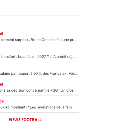
ll
«Très, très agréablement surpris» : Bruno Genesio fait une promesse pour la suite du mercato de l’OM et rassure les supporters
PSG : Deux gros transferts bouclés en 2027 ? L'IA prédit déjà les deux joueurs qui pourraient rejoindre Luis Enrique !
«C'est un beau salaire par rapport à 90 % des Français» : Voilà combien touchait Nelson Monfort sur France Télévisions avant de rejoindre CNews
ll
Ferran Torres a pris sa décision concernant le PSG : Un gros club étranger prêt à relancer le feuilleton pour la signature du champion du monde 2026 !
ce
«Il est très heureux et impatient» : Les révélations de la famille Zidane sur sa prise de pouvoir en équipe de France !
NEWS FOOTBALL