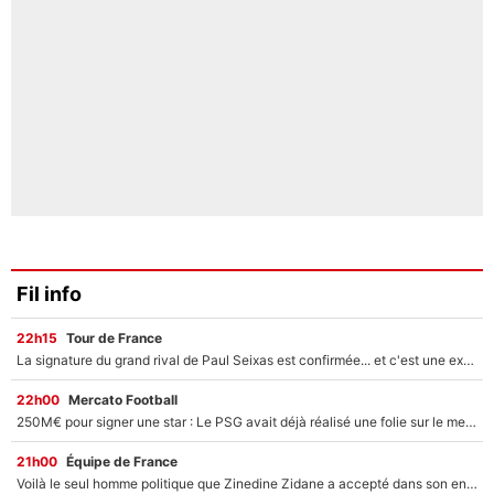
Fil info
22h15
Tour de France
La signature du grand rival de Paul Seixas est confirmée... et c'est une excellente nouvelle pour l'équipe Decathlon-CMA CGM !
22h00
Mercato Football
250M€ pour signer une star : Le PSG avait déjà réalisé une folie sur le mercato bien avant Neymar !
21h00
Équipe de France
Voilà le seul homme politique que Zinedine Zidane a accepté dans son entourage : «Je garde un très bon souvenir de lui»