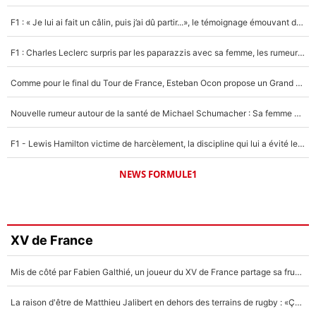
F1 : « Je lui ai fait un câlin, puis j’ai dû partir...», le témoignage émouvant de Max Verstappen sur sa fille
F1 : Charles Leclerc surpris par les paparazzis avec sa femme, les rumeurs étaient vraies !
Comme pour le final du Tour de France, Esteban Ocon propose un Grand Prix de Formule 1 à Paris : «Autour de l’Arc de Triomphe, ce serait génial» !
Nouvelle rumeur autour de la santé de Michael Schumacher : Sa femme Corinna sort du silence
F1 - Lewis Hamilton victime de harcèlement, la discipline qui lui a évité le pire : «J'aurais probablement mal tourné»
NEWS FORMULE1
XV de France
Mis de côté par Fabien Galthié, un joueur du XV de France partage sa frustration : «ils ne me l’ont pas dit tout de suite»
La raison d'être de Matthieu Jalibert en dehors des terrains de rugby : «Ça m'atteint autant que si tu touches à un membre de ma famille»