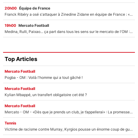
20h00
Équipe de France
Franck Ribéry a osé s'attaquer à Zinedine Zidane en équipe de France : «Je n'aurais jamais fait ça»
19h00
Mercato Football
Medina, Rulli, Paixao... ça part dans tous les sens sur le mercato de l'OM : Frank McCourt va enfin récupérer l'argent qu'il attend ?
Top Articles
Mercato Football
Pogba - OM : Voilà l'homme qui a tout gâché !
Mercato Football
Kylian Mbappé, un transfert obligatoire cet été ?
Mercato Football
Mercato - OM - «Dès que je prends un club, je t’appellerai» : La promesse de Marcelino au moment de claquer la porte
Tennis
Victime de racisme contre Murray, Kyrgios pousse un énorme coup de gueule !