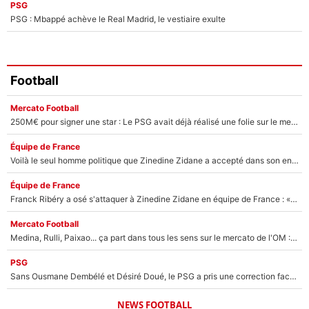
PSG
PSG : Mbappé achève le Real Madrid, le vestiaire exulte
Football
Mercato Football
250M€ pour signer une star : Le PSG avait déjà réalisé une folie sur le mercato bien avant Neymar !
Équipe de France
Voilà le seul homme politique que Zinedine Zidane a accepté dans son entourage : «Je garde un très bon souvenir de lui»
Équipe de France
Franck Ribéry a osé s'attaquer à Zinedine Zidane en équipe de France : «Je n'aurais jamais fait ça»
Mercato Football
Medina, Rulli, Paixao... ça part dans tous les sens sur le mercato de l'OM : Frank McCourt va enfin récupérer l'argent qu'il attend ?
PSG
Sans Ousmane Dembélé et Désiré Doué, le PSG a pris une correction face à Majorque : Luis Enrique attend avec impatience des renforts !
NEWS FOOTBALL