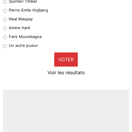
Quinten Timber
Geronimo Rulli
Pierre-Emile Hojbjerg
5%
Neal Maupay
Quinten Timber
Amine Harit
1%
Faris Moumbagna
Pierre-Emile Hojbjerg
Un autre joueur
9%
VOTER
Neal Maupay
4%
Voir les résultats
Amine Harit
3%
Faris Moumbagna
5%
Un autre joueur
5%
1530 personnes ont participé aux votes.