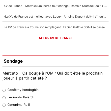
XV de France - Matthieu Jalibert a tout changé : Romain Ntamack doit-il s’inquiéter pour sa place à un an de la Coupe du monde ?
«Le XV de France est meilleur avec Lucu» : Antoine Dupont doit-il s’inquiéter pour sa place ?
Le XV de France a trouvé son remplaçant : Fabien Galthié doit-il se passer d'Antoine Dupont ?
ACTUS XV DE FRANCE
Sondage
Mercato - Ça bouge à l’OM : Qui doit être le prochain
joueur à partir cet été ?
Geoffrey Kondogbia
Geoffrey Kondogbia
38%
Leonardo Balerdi
Leonardo Balerdi
Geronimo Rulli
32%