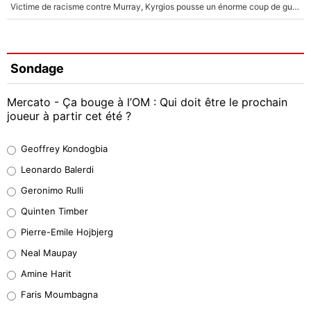
Victime de racisme contre Murray, Kyrgios pousse un énorme coup de gueule !
Sondage
Mercato - Ça bouge à l’OM : Qui doit être le prochain
joueur à partir cet été ?
Geoffrey Kondogbia
Geoffrey Kondogbia
38%
Leonardo Balerdi
Leonardo Balerdi
Geronimo Rulli
32%
Quinten Timber
Geronimo Rulli
Pierre-Emile Hojbjerg
5%
Neal Maupay
Quinten Timber
Amine Harit
1%
Faris Moumbagna
Pierre-Emile Hojbjerg