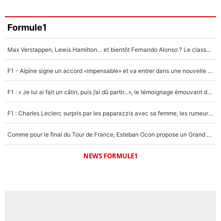
Formule1
Max Verstappen, Lewis Hamilton… et bientôt Fernando Alonso ? Le classement des pilotes les mieux payés en Formule 1 risque de changer !
F1 - Alpine signe un accord «impensable» et va entrer dans une nouvelle dimension : Grande nouvelle pour Pierre Gasly !
F1 : « Je lui ai fait un câlin, puis j’ai dû partir...», le témoignage émouvant de Max Verstappen sur sa fille
F1 : Charles Leclerc surpris par les paparazzis avec sa femme, les rumeurs étaient vraies !
Comme pour le final du Tour de France, Esteban Ocon propose un Grand Prix de Formule 1 à Paris : «Autour de l’Arc de Triomphe, ce serait génial» !
NEWS FORMULE1