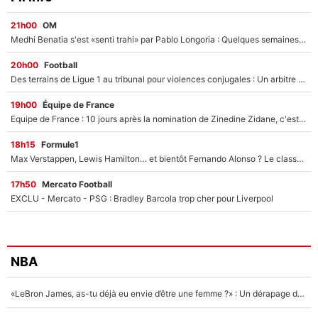
21h00
OM
Medhi Benatia s'est «senti trahi» par Pablo Longoria : Quelques semaines après son départ, l'ancien directeur de football de l'OM règle ses comptes
20h00
Football
Des terrains de Ligue 1 au tribunal pour violences conjugales : Un arbitre français encourt une peine de 18 mois de prison !
19h00
Équipe de France
Equipe de France : 10 jours après la nomination de Zinedine Zidane, c'est au tour de son fils de prendre un nouveau départ !
18h15
Formule1
Max Verstappen, Lewis Hamilton… et bientôt Fernando Alonso ? Le classement des pilotes les mieux payés en Formule 1 risque de changer !
17h50
Mercato Football
EXCLU - Mercato - PSG : Bradley Barcola trop cher pour Liverpool
NBA
«LeBron James, as-tu déjà eu envie d’être une femme ?» : Un dérapage de Donald Trump sur la superstar de la NBA refait surface