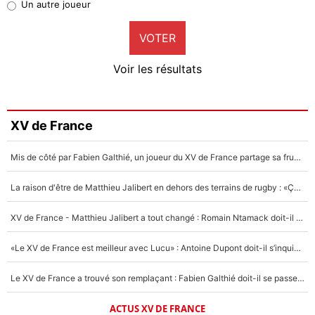
Un autre joueur
9%
VOTER
Neal Maupay
4%
Voir les résultats
Amine Harit
3%
Faris Moumbagna
XV de France
4%
Mis de côté par Fabien Galthié, un joueur du XV de France partage sa frustration : «ils ne me l’ont pas dit tout de suite»
Un autre joueur
5%
La raison d'être de Matthieu Jalibert en dehors des terrains de rugby : «Ça m'atteint autant que si tu touches à un membre de ma famille»
1615 personnes ont participé aux votes.
XV de France - Matthieu Jalibert a tout changé : Romain Ntamack doit-il s’inquiéter pour sa place à un an de la Coupe du monde ?
«Le XV de France est meilleur avec Lucu» : Antoine Dupont doit-il s’inquiéter pour sa place ?
Le XV de France a trouvé son remplaçant : Fabien Galthié doit-il se passer d'Antoine Dupont ?
ACTUS XV DE FRANCE