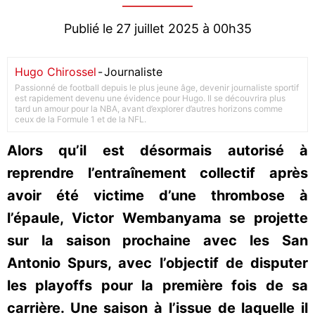
Publié le 27 juillet 2025 à 00h35
Hugo Chirossel
-
Journaliste
Passionné de football depuis le plus jeune âge, devenir journaliste sportif
est rapidement devenu une évidence pour Hugo. Il se découvrira plus
tard un amour pour la NBA, avant d’explorer d’autres horizons comme
ceux de la Formule 1 et de la NFL.
Alors qu’il est désormais autorisé à
reprendre l’entraînement collectif après
avoir été victime d’une thrombose à
l’épaule, Victor Wembanyama se projette
sur la saison prochaine avec les San
Antonio Spurs, avec l’objectif de disputer
les playoffs pour la première fois de sa
carrière. Une saison à l’issue de laquelle il