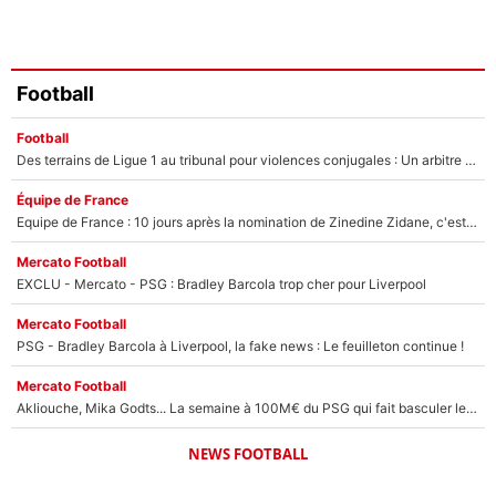
Football
Football
Des terrains de Ligue 1 au tribunal pour violences conjugales : Un arbitre français encourt une peine de 18 mois de prison !
Équipe de France
Equipe de France : 10 jours après la nomination de Zinedine Zidane, c'est au tour de son fils de prendre un nouveau départ !
Mercato Football
EXCLU - Mercato - PSG : Bradley Barcola trop cher pour Liverpool
Mercato Football
PSG - Bradley Barcola à Liverpool, la fake news : Le feuilleton continue !
Mercato Football
Akliouche, Mika Godts... La semaine à 100M€ du PSG qui fait basculer le mercato du PSG !
NEWS FOOTBALL