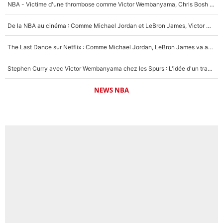
NBA - Victime d'une thrombose comme Victor Wembanyama, Chris Bosh prévient le Français des risques sur sa santé : «J’ai failli mourir sur le coup et j’ai été ramené à la vie»
De la NBA au cinéma : Comme Michael Jordan et LeBron James, Victor Wembanyama rêve d'une carrière d'acteur !
The Last Dance sur Netflix : Comme Michael Jordan, LeBron James va avoir le droit à sa série !
Stephen Curry avec Victor Wembanyama chez les Spurs : L'idée d'un trade historique est lancée en NBA !
NEWS NBA