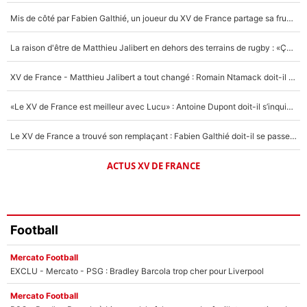
4%
Mis de côté par Fabien Galthié, un joueur du XV de France partage sa frustration : «ils ne me l’ont pas dit tout de suite»
Un autre joueur
5%
La raison d'être de Matthieu Jalibert en dehors des terrains de rugby : «Ça m'atteint autant que si tu touches à un membre de ma famille»
1602 personnes ont participé aux votes.
XV de France - Matthieu Jalibert a tout changé : Romain Ntamack doit-il s’inquiéter pour sa place à un an de la Coupe du monde ?
«Le XV de France est meilleur avec Lucu» : Antoine Dupont doit-il s’inquiéter pour sa place ?
Le XV de France a trouvé son remplaçant : Fabien Galthié doit-il se passer d'Antoine Dupont ?
ACTUS XV DE FRANCE
Football
Mercato Football
EXCLU - Mercato - PSG : Bradley Barcola trop cher pour Liverpool
Mercato Football