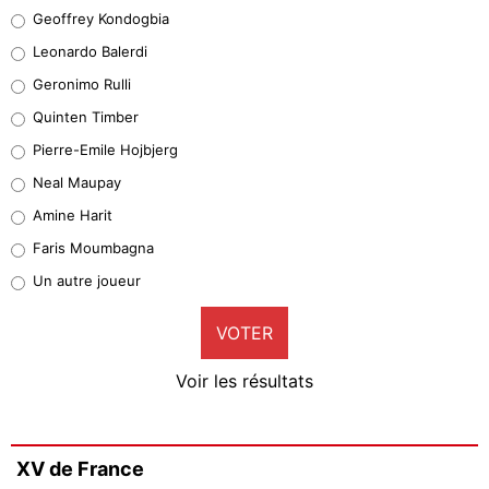
Geoffrey Kondogbia
Geoffrey Kondogbia
38%
Leonardo Balerdi
Leonardo Balerdi
Geronimo Rulli
32%
Quinten Timber
Geronimo Rulli
Pierre-Emile Hojbjerg
5%
Neal Maupay
Quinten Timber
Amine Harit
1%
Faris Moumbagna
Pierre-Emile Hojbjerg
Un autre joueur
9%
VOTER
Neal Maupay
4%
Voir les résultats
Amine Harit
3%
Faris Moumbagna
XV de France