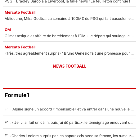
PSG - Bradley Barcola à Liverpool, la fake news : Le feuilleton continue !
Mercato Football
Akliouche, Mika Godts... La semaine à 100M€ du PSG qui fait basculer le mercato du PSG !
OM
Climat toxique et affaire de harcèlement à l’OM : Le départ qui soulage le vestiaire de Bruno Genesio
Mercato Football
«Très, très agréablement surpris» : Bruno Genesio fait une promesse pour la suite du mercato de l’OM et rassure les supporters
NEWS FOOTBALL
Formule1
F1 - Alpine signe un accord «impensable» et va entrer dans une nouvelle dimension : Grande nouvelle pour Pierre Gasly !
F1 : « Je lui ai fait un câlin, puis j’ai dû partir...», le témoignage émouvant de Max Verstappen sur sa fille
F1 : Charles Leclerc surpris par les paparazzis avec sa femme, les rumeurs étaient vraies !