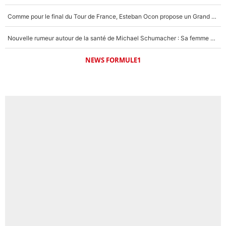
Comme pour le final du Tour de France, Esteban Ocon propose un Grand Prix de Formule 1 à Paris : «Autour de l’Arc de Triomphe, ce serait génial» !
Nouvelle rumeur autour de la santé de Michael Schumacher : Sa femme Corinna sort du silence
NEWS FORMULE1