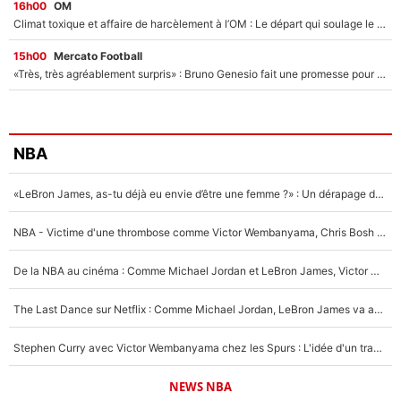
16h00
OM
Climat toxique et affaire de harcèlement à l’OM : Le départ qui soulage le vestiaire de Bruno Genesio
15h00
Mercato Football
«Très, très agréablement surpris» : Bruno Genesio fait une promesse pour la suite du mercato de l’OM et rassure les supporters
NBA
«LeBron James, as-tu déjà eu envie d’être une femme ?» : Un dérapage de Donald Trump sur la superstar de la NBA refait surface
NBA - Victime d'une thrombose comme Victor Wembanyama, Chris Bosh prévient le Français des risques sur sa santé : «J’ai failli mourir sur le coup et j’ai été ramené à la vie»
De la NBA au cinéma : Comme Michael Jordan et LeBron James, Victor Wembanyama rêve d'une carrière d'acteur !
The Last Dance sur Netflix : Comme Michael Jordan, LeBron James va avoir le droit à sa série !
Stephen Curry avec Victor Wembanyama chez les Spurs : L'idée d'un trade historique est lancée en NBA !
NEWS NBA