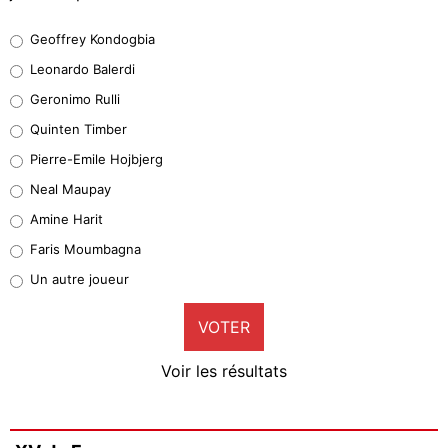
Geoffrey Kondogbia
Geoffrey Kondogbia
38%
Leonardo Balerdi
Leonardo Balerdi
Geronimo Rulli
32%
Quinten Timber
Geronimo Rulli
Pierre-Emile Hojbjerg
5%
Neal Maupay
Quinten Timber
Amine Harit
1%
Faris Moumbagna
Pierre-Emile Hojbjerg
Un autre joueur
9%
VOTER
Neal Maupay
4%
Voir les résultats
Amine Harit
3%
Faris Moumbagna