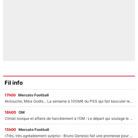
Fil info
17h00
Mercato Football
Akliouche, Mika Godts... La semaine à 100M€ du PSG qui fait basculer le mercato du PSG !
16h00
OM
Climat toxique et affaire de harcèlement à l’OM : Le départ qui soulage le vestiaire de Bruno Genesio
15h00
Mercato Football
«Très, très agréablement surpris» : Bruno Genesio fait une promesse pour la suite du mercato de l’OM et rassure les supporters