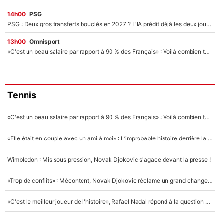
14h00
PSG
PSG : Deux gros transferts bouclés en 2027 ? L'IA prédit déjà les deux joueurs qui pourraient rejoindre Luis Enrique !
13h00
Omnisport
«C'est un beau salaire par rapport à 90 % des Français» : Voilà combien touchait Nelson Monfort sur France Télévisions avant de rejoindre CNews
Tennis
«C'est un beau salaire par rapport à 90 % des Français» : Voilà combien touchait Nelson Monfort sur France Télévisions avant de rejoindre CNews
«Elle était en couple avec un ami à moi» : L’improbable histoire derrière la «seule relation longue» de Novak Djokovic
Wimbledon : Mis sous pression, Novak Djokovic s'agace devant la presse !
«Trop de conflits» : Mécontent, Novak Djokovic réclame un grand changement !
«C'est le meilleur joueur de l'histoire», Rafael Nadal répond à la question que tout le monde se pose !