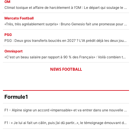
OM
Climat toxique et affaire de harcèlement à l’OM : Le départ qui soulage le vestiaire de Bruno Genesio
Mercato Football
«Très, très agréablement surpris» : Bruno Genesio fait une promesse pour la suite du mercato de l’OM et rassure les supporters
PSG
PSG : Deux gros transferts bouclés en 2027 ? L'IA prédit déjà les deux joueurs qui pourraient rejoindre Luis Enrique !
Omnisport
«C'est un beau salaire par rapport à 90 % des Français» : Voilà combien touchait Nelson Monfort sur France Télévisions avant de rejoindre CNews
NEWS FOOTBALL
Formule1
F1 - Alpine signe un accord «impensable» et va entrer dans une nouvelle dimension : Grande nouvelle pour Pierre Gasly !
F1 : « Je lui ai fait un câlin, puis j’ai dû partir...», le témoignage émouvant de Max Verstappen sur sa fille