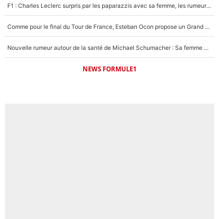
F1 : Charles Leclerc surpris par les paparazzis avec sa femme, les rumeurs étaient vraies !
Comme pour le final du Tour de France, Esteban Ocon propose un Grand Prix de Formule 1 à Paris : «Autour de l’Arc de Triomphe, ce serait génial» !
Nouvelle rumeur autour de la santé de Michael Schumacher : Sa femme Corinna sort du silence
NEWS FORMULE1