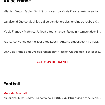
XV de France
4%
Mis de côté par Fabien Galthié, un joueur du XV de France partage sa frustration : «ils ne me l’ont pas dit tout de suite»
Un autre joueur
5%
La raison d'être de Matthieu Jalibert en dehors des terrains de rugby : «Ça m'atteint autant que si tu touches à un membre de ma famille»
1601 personnes ont participé aux votes.
XV de France - Matthieu Jalibert a tout changé : Romain Ntamack doit-il s’inquiéter pour sa place à un an de la Coupe du monde ?
«Le XV de France est meilleur avec Lucu» : Antoine Dupont doit-il s’inquiéter pour sa place ?
Le XV de France a trouvé son remplaçant : Fabien Galthié doit-il se passer d'Antoine Dupont ?
ACTUS XV DE FRANCE
Football
Mercato Football
Akliouche, Mika Godts... La semaine à 100M€ du PSG qui fait basculer le mercato du PSG !