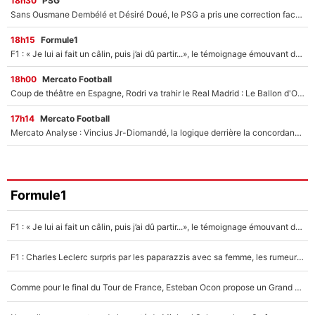
18h30
PSG
Sans Ousmane Dembélé et Désiré Doué, le PSG a pris une correction face à Majorque : Luis Enrique attend avec impatience des renforts !
18h15
Formule1
F1 : « Je lui ai fait un câlin, puis j’ai dû partir...», le témoignage émouvant de Max Verstappen sur sa fille
18h00
Mercato Football
Coup de théâtre en Espagne, Rodri va trahir le Real Madrid : Le Ballon d'Or a choisi de signer au FC Barcelone !
17h14
Mercato Football
Mercato Analyse : Vincius Jr-Diomandé, la logique derrière la concordance des temps
Formule1
F1 : « Je lui ai fait un câlin, puis j’ai dû partir...», le témoignage émouvant de Max Verstappen sur sa fille
F1 : Charles Leclerc surpris par les paparazzis avec sa femme, les rumeurs étaient vraies !
Comme pour le final du Tour de France, Esteban Ocon propose un Grand Prix de Formule 1 à Paris : «Autour de l’Arc de Triomphe, ce serait génial» !