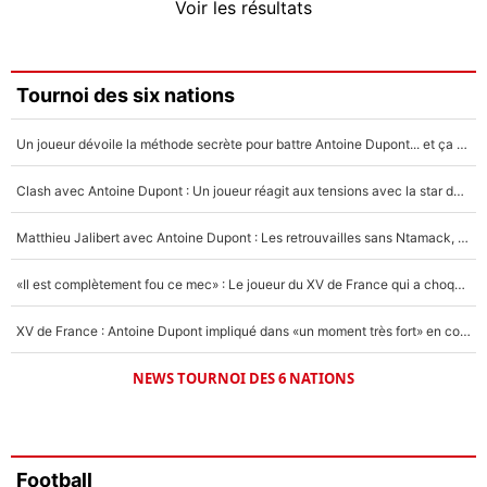
Voir les résultats
Amine Harit
3%
Faris Moumbagna
Tournoi des six nations
5%
Un joueur dévoile la méthode secrète pour battre Antoine Dupont... et ça marche !
Un autre joueur
5%
Clash avec Antoine Dupont : Un joueur réagit aux tensions avec la star du XV de France !
1519 personnes ont participé aux votes.
Matthieu Jalibert avec Antoine Dupont : Les retrouvailles sans Ntamack, «il y a eu des discussions»
«Il est complètement fou ce mec» : Le joueur du XV de France qui a choqué Matthieu Jalibert !
XV de France : Antoine Dupont impliqué dans «un moment très fort» en coulisses
NEWS TOURNOI DES 6 NATIONS
Football