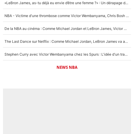
«LeBron James, as-tu déjà eu envie d’être une femme ?» : Un dérapage de Donald Trump sur la superstar de la NBA refait surface
NBA - Victime d'une thrombose comme Victor Wembanyama, Chris Bosh prévient le Français des risques sur sa santé : «J’ai failli mourir sur le coup et j’ai été ramené à la vie»
De la NBA au cinéma : Comme Michael Jordan et LeBron James, Victor Wembanyama rêve d'une carrière d'acteur !
The Last Dance sur Netflix : Comme Michael Jordan, LeBron James va avoir le droit à sa série !
Stephen Curry avec Victor Wembanyama chez les Spurs : L'idée d'un trade historique est lancée en NBA !
NEWS NBA