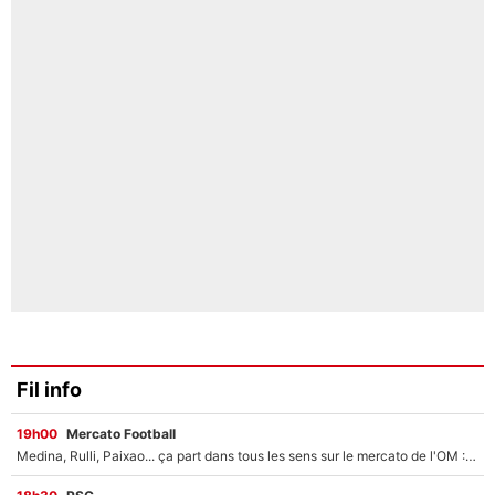
Fil info
19h00
Mercato Football
Medina, Rulli, Paixao... ça part dans tous les sens sur le mercato de l'OM : Frank McCourt va enfin récupérer l'argent qu'il attend ?