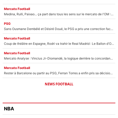
Mercato Football
Medina, Rulli, Paixao... ça part dans tous les sens sur le mercato de l'OM : Frank McCourt va enfin récupérer l'argent qu'il attend ?
PSG
Sans Ousmane Dembélé et Désiré Doué, le PSG a pris une correction face à Majorque : Luis Enrique attend avec impatience des renforts !
Mercato Football
Coup de théâtre en Espagne, Rodri va trahir le Real Madrid : Le Ballon d'Or a choisi de signer au FC Barcelone !
Mercato Football
Mercato Analyse : Vincius Jr-Diomandé, la logique derrière la concordance des temps
Mercato Football
Rester à Barcelone ou partir au PSG, Ferran Torres a enfin pris sa décision : La course contre la montre est lancée !
NEWS FOOTBALL
NBA