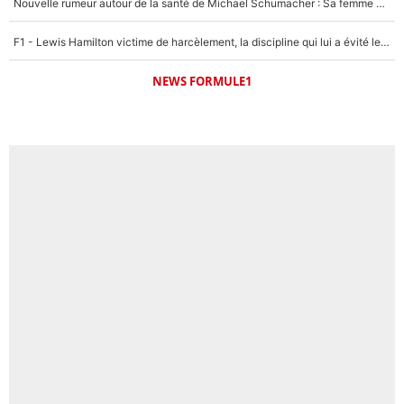
Nouvelle rumeur autour de la santé de Michael Schumacher : Sa femme Corinna sort du silence
F1 - Lewis Hamilton victime de harcèlement, la discipline qui lui a évité le pire : «J'aurais probablement mal tourné»
NEWS FORMULE1