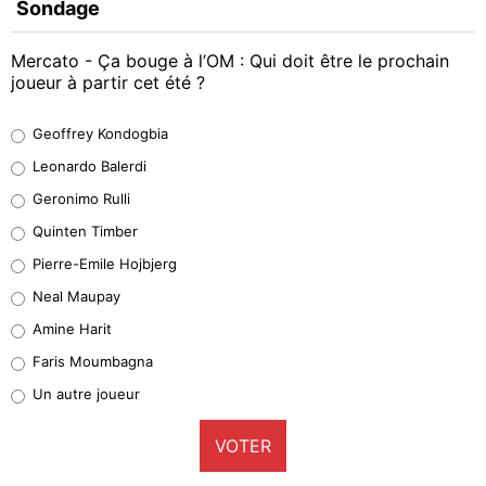
Sondage
Mercato - Ça bouge à l’OM : Qui doit être le prochain
joueur à partir cet été ?
Geoffrey Kondogbia
Geoffrey Kondogbia
38%
Leonardo Balerdi
Leonardo Balerdi
Geronimo Rulli
32%
Quinten Timber
Geronimo Rulli
Pierre-Emile Hojbjerg
5%
Neal Maupay
Quinten Timber
Amine Harit
1%
Faris Moumbagna
Pierre-Emile Hojbjerg
Un autre joueur
9%
VOTER
Neal Maupay
4%