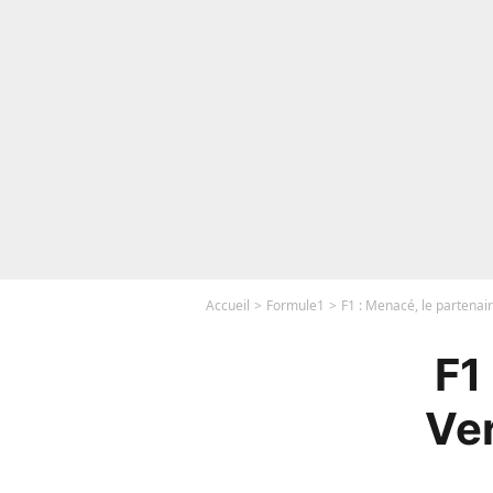
Accueil
Formule1
F1 : Menacé, le partena
F1
Ve