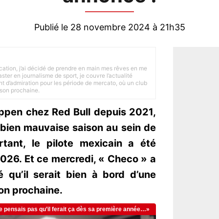
Publié le 28 novembre 2024 à 21h35
tion, j’ai décidé de prendre en main mes rêves en me
ster en journalisme de sport, je couvre l’actualité
ant d’admiration pour les période de mercato, où un club
ison prochaine.
ppen chez Red Bull depuis 2021,
 bien mauvaise saison au sein de
urtant, le pilote mexicain a été
026. Et ce mercredi, « Checo » a
 qu’il serait bien à bord d’une
on prochaine.