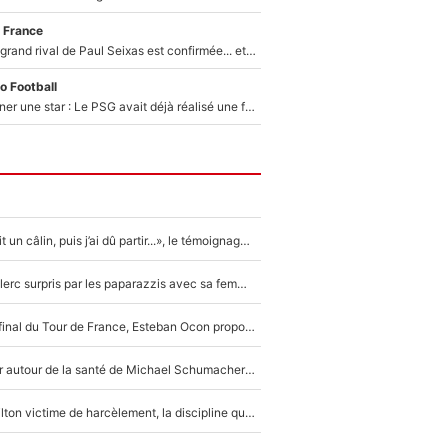
 France
La signature du grand rival de Paul Seixas est confirmée... et c'est une excellente nouvelle pour l'équipe Decathlon-CMA CGM !
o Football
250M€ pour signer une star : Le PSG avait déjà réalisé une folie sur le mercato bien avant Neymar !
F1 : « Je lui ai fait un câlin, puis j’ai dû partir...», le témoignage émouvant de Max Verstappen sur sa fille
F1 : Charles Leclerc surpris par les paparazzis avec sa femme, les rumeurs étaient vraies !
Comme pour le final du Tour de France, Esteban Ocon propose un Grand Prix de Formule 1 à Paris : «Autour de l’Arc de Triomphe, ce serait génial» !
Nouvelle rumeur autour de la santé de Michael Schumacher : Sa femme Corinna sort du silence
F1 - Lewis Hamilton victime de harcèlement, la discipline qui lui a évité le pire : «J'aurais probablement mal tourné»