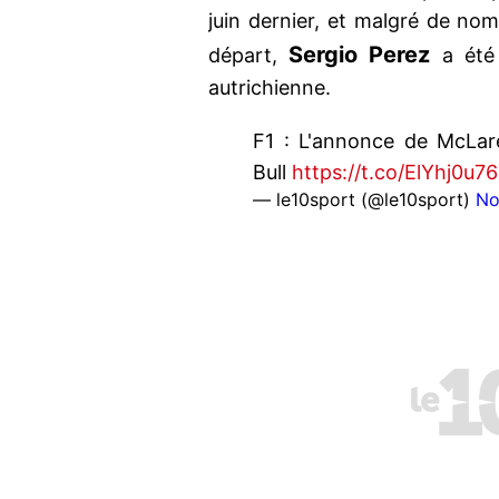
juin dernier, et malgré de no
Sergio Perez
départ,
a été 
autrichienne.
F1 : L'annonce de McLar
Bull
https://t.co/ElYhj0u7
— le10sport (@le10sport)
No