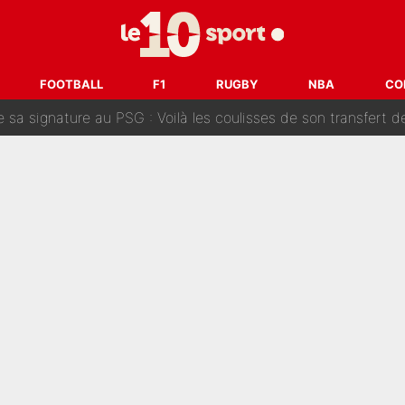
Le PSG a dit non au transfert qui bat tous les records sur 
e des ravages à Marseille : L’OM a placé 12 joueurs sur le marché des transferts… 
FOOTBALL
F1
RUGBY
NBA
CO
sa signature au PSG : Voilà les coulisses de son transfert 
e Paul Seixas est confirmée... et c'est une excellente nouvelle 
: Le PSG avait déjà réalisé une folie sur le mercato bien av