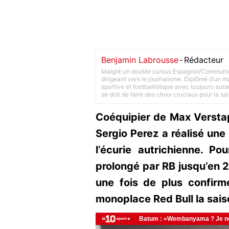
Benjamin Labrousse
-
Rédacteur
Malgré un double cursus Espagnol/Communica
dirigeant vers le journalisme. Diplômé d’un ma
sportive et footballistique avec toujours aut
se doit de faire des choix cruciaux pour la sa
Coéquipier de Max Versta
Sergio Perez a réalisé une
l’écurie autrichienne. Po
prolongé par RB jusqu’en 2
une fois de plus confirmé
monoplace Red Bull la sais