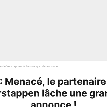
ire de Verstappen lâche une grande annonce !
 : Menacé, le partenaire
rstappen lâche une gra
annonce !