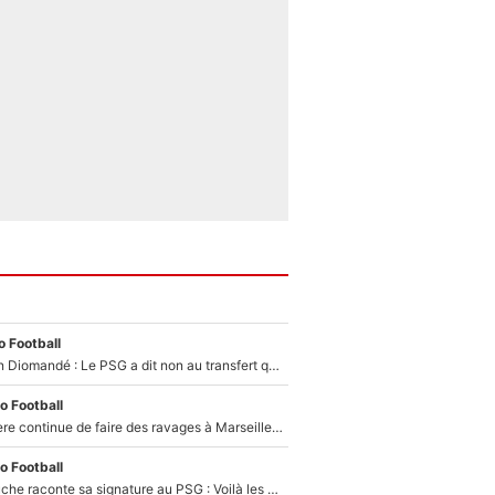
 Football
140M€ pour Yan Diomandé : Le PSG a dit non au transfert qui bat tous les records sur le mercato
o Football
La crise financière continue de faire des ravages à Marseille : L’OM a placé 12 joueurs sur le marché des transferts… et ça pourrait lui rapporter près de 100M€ !
o Football
Maghnes Akliouche raconte sa signature au PSG : Voilà les coulisses de son transfert de rêve à 50M€