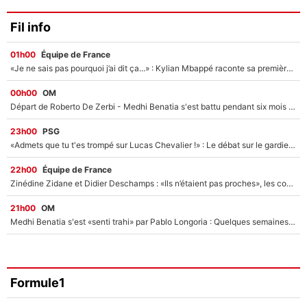
Fil info
01h00
Équipe de France
«Je ne sais pas pourquoi j’ai dit ça...» : Kylian Mbappé raconte sa première rencontre avec Zinédine Zidane (et c’est très drôle)
00h00
OM
Départ de Roberto De Zerbi - Medhi Benatia s'est battu pendant six mois pour le retenir à l'OM, le PSG a été le naufrage de trop : «Je pars avec toi»
23h00
PSG
«Admets que tu t'es trompé sur Lucas Chevalier !» : Le débat sur le gardien du PSG vire au clash à l'After Foot
22h00
Équipe de France
Zinédine Zidane et Didier Deschamps : «Ils n’étaient pas proches», les confidences d’un membre de l’équipe de France 1998 sur leur relation spéciale
21h00
OM
Medhi Benatia s'est «senti trahi» par Pablo Longoria : Quelques semaines après son départ, l'ancien directeur de football de l'OM règle ses comptes
Formule1