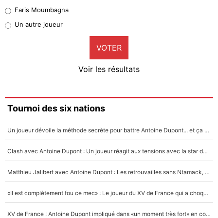
1%
Faris Moumbagna
Pierre-Emile Hojbjerg
Un autre joueur
9%
VOTER
Neal Maupay
4%
Voir les résultats
Amine Harit
3%
Faris Moumbagna
Tournoi des six nations
4%
Un joueur dévoile la méthode secrète pour battre Antoine Dupont... et ça marche !
Un autre joueur
5%
Clash avec Antoine Dupont : Un joueur réagit aux tensions avec la star du XV de France !
1619 personnes ont participé aux votes.
Matthieu Jalibert avec Antoine Dupont : Les retrouvailles sans Ntamack, «il y a eu des discussions»
«Il est complètement fou ce mec» : Le joueur du XV de France qui a choqué Matthieu Jalibert !
XV de France : Antoine Dupont impliqué dans «un moment très fort» en coulisses