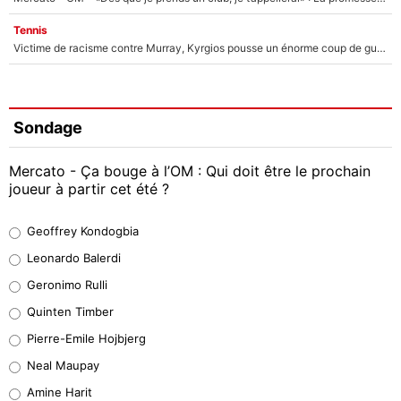
Tennis
Victime de racisme contre Murray, Kyrgios pousse un énorme coup de gueule !
Sondage
Mercato - Ça bouge à l’OM : Qui doit être le prochain
joueur à partir cet été ?
Geoffrey Kondogbia
Geoffrey Kondogbia
38%
Leonardo Balerdi
Leonardo Balerdi
Geronimo Rulli
32%
Quinten Timber
Geronimo Rulli
Pierre-Emile Hojbjerg
5%
Neal Maupay
Quinten Timber
Amine Harit