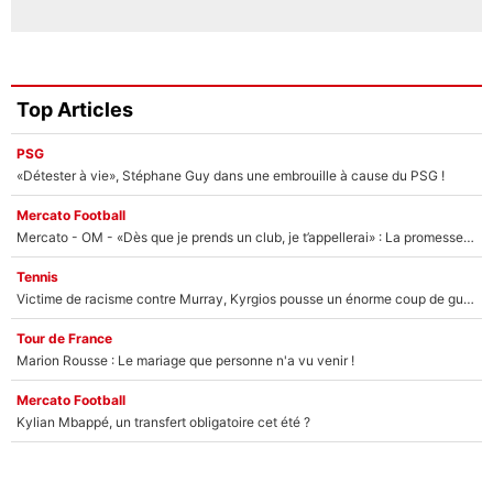
Top Articles
PSG
«Détester à vie», Stéphane Guy dans une embrouille à cause du PSG !
Mercato Football
Mercato - OM - «Dès que je prends un club, je t’appellerai» : La promesse de Marcelino au moment de claquer la porte
Tennis
Victime de racisme contre Murray, Kyrgios pousse un énorme coup de gueule !
Tour de France
Marion Rousse : Le mariage que personne n'a vu venir !
Mercato Football
Kylian Mbappé, un transfert obligatoire cet été ?