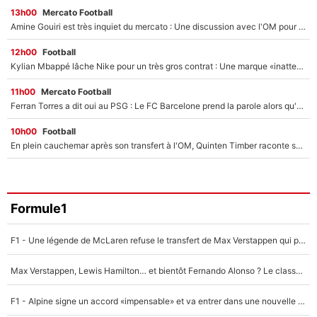
13h00
Mercato Football
Amine Gouiri est très inquiet du mercato : Une discussion avec l'OM pour acter son transfert !
12h00
Football
Kylian Mbappé lâche Nike pour un très gros contrat : Une marque «inattendue» va frapper très fort
11h00
Mercato Football
Ferran Torres a dit oui au PSG : Le FC Barcelone prend la parole alors qu'un transfert de l'attaquant espagnol prend forme
10h00
Football
En plein cauchemar après son transfert à l'OM, Quinten Timber raconte ses doutes après sa signature à Marseille
Formule1
F1 - Une légende de McLaren refuse le transfert de Max Verstappen qui pourrait «faire des vagues» et plomber l'ambiance dans l'équipe
Max Verstappen, Lewis Hamilton… et bientôt Fernando Alonso ? Le classement des pilotes les mieux payés en Formule 1 risque de changer !
F1 - Alpine signe un accord «impensable» et va entrer dans une nouvelle dimension : Grande nouvelle pour Pierre Gasly !