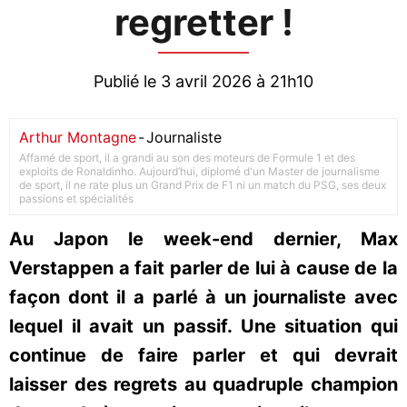
regretter !
Publié le 3 avril 2026 à 21h10
Arthur Montagne
-
Journaliste
Affamé de sport, il a grandi au son des moteurs de Formule 1 et des
exploits de Ronaldinho. Aujourd’hui, diplomé d'un Master de journalisme
de sport, il ne rate plus un Grand Prix de F1 ni un match du PSG, ses deux
passions et spécialités
Au Japon le week-end dernier, Max
Verstappen a fait parler de lui à cause de la
façon dont il a parlé à un journaliste avec
lequel il avait un passif. Une situation qui
continue de faire parler et qui devrait
laisser des regrets au quadruple champion