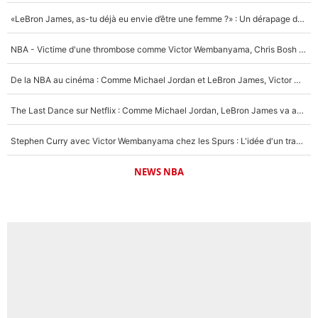
«LeBron James, as-tu déjà eu envie d’être une femme ?» : Un dérapage de Donald Trump sur la superstar de la NBA refait surface
NBA - Victime d'une thrombose comme Victor Wembanyama, Chris Bosh prévient le Français des risques sur sa santé : «J’ai failli mourir sur le coup et j’ai été ramené à la vie»
De la NBA au cinéma : Comme Michael Jordan et LeBron James, Victor Wembanyama rêve d'une carrière d'acteur !
The Last Dance sur Netflix : Comme Michael Jordan, LeBron James va avoir le droit à sa série !
Stephen Curry avec Victor Wembanyama chez les Spurs : L'idée d'un trade historique est lancée en NBA !
NEWS NBA