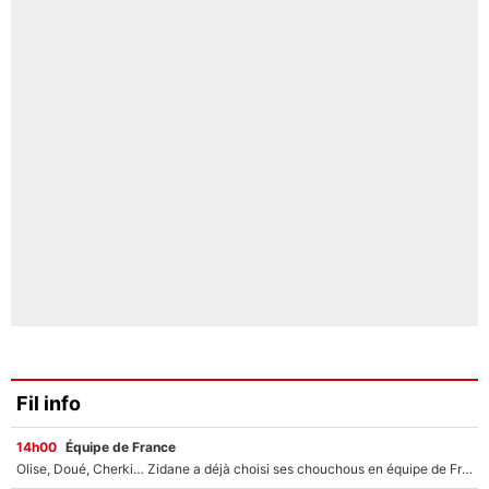
Fil info
14h00
Équipe de France
Olise, Doué, Cherki… Zidane a déjà choisi ses chouchous en équipe de France ? L’IA annonce des surprises sans Kylian Mbappé !