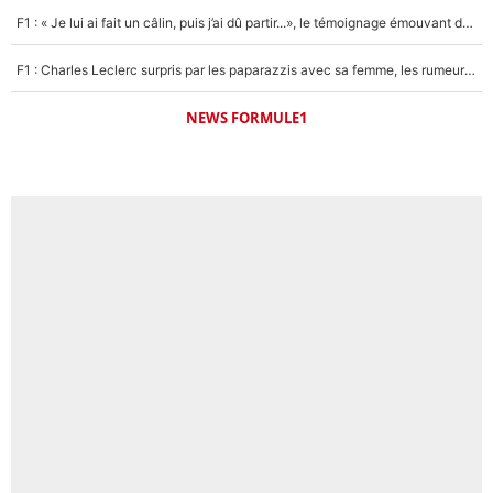
F1 : « Je lui ai fait un câlin, puis j’ai dû partir...», le témoignage émouvant de Max Verstappen sur sa fille
F1 : Charles Leclerc surpris par les paparazzis avec sa femme, les rumeurs étaient vraies !
NEWS FORMULE1