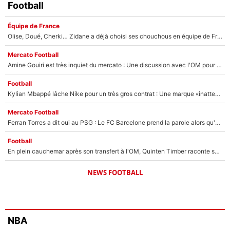
Football
Équipe de France
Olise, Doué, Cherki… Zidane a déjà choisi ses chouchous en équipe de France ? L’IA annonce des surprises sans Kylian Mbappé !
Mercato Football
Amine Gouiri est très inquiet du mercato : Une discussion avec l'OM pour acter son transfert !
Football
Kylian Mbappé lâche Nike pour un très gros contrat : Une marque «inattendue» va frapper très fort
Mercato Football
Ferran Torres a dit oui au PSG : Le FC Barcelone prend la parole alors qu'un transfert de l'attaquant espagnol prend forme
Football
En plein cauchemar après son transfert à l'OM, Quinten Timber raconte ses doutes après sa signature à Marseille
NEWS FOOTBALL
NBA