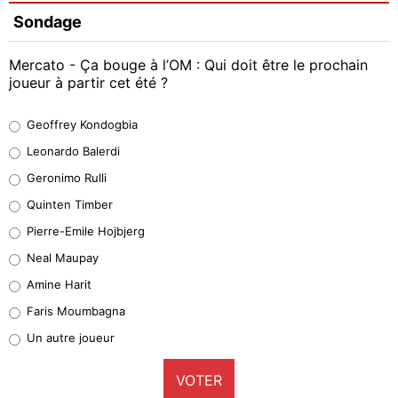
Sondage
Mercato - Ça bouge à l’OM : Qui doit être le prochain
joueur à partir cet été ?
Geoffrey Kondogbia
Geoffrey Kondogbia
38%
Leonardo Balerdi
Leonardo Balerdi
Geronimo Rulli
32%
Quinten Timber
Geronimo Rulli
Pierre-Emile Hojbjerg
5%
Neal Maupay
Quinten Timber
Amine Harit
1%
Faris Moumbagna
Pierre-Emile Hojbjerg
Un autre joueur
9%
VOTER
Neal Maupay