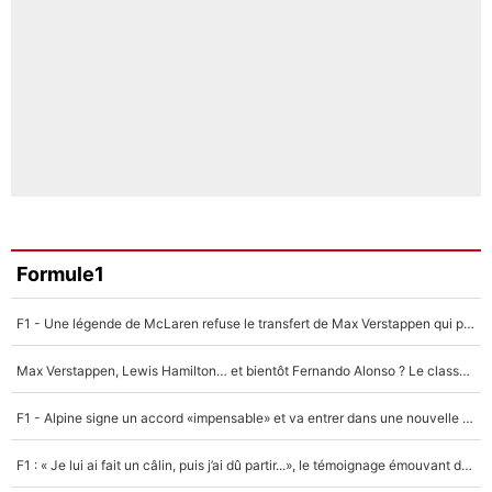
Formule1
F1 - Une légende de McLaren refuse le transfert de Max Verstappen qui pourrait «faire des vagues» et plomber l'ambiance dans l'équipe
Max Verstappen, Lewis Hamilton… et bientôt Fernando Alonso ? Le classement des pilotes les mieux payés en Formule 1 risque de changer !
F1 - Alpine signe un accord «impensable» et va entrer dans une nouvelle dimension : Grande nouvelle pour Pierre Gasly !
F1 : « Je lui ai fait un câlin, puis j’ai dû partir...», le témoignage émouvant de Max Verstappen sur sa fille