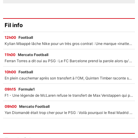
Fil info
12h00
Football
Kylian Mbappé lâche Nike pour un très gros contrat : Une marque «inattendue» va frapper très fort
11h00
Mercato Football
Ferran Torres a dit oui au PSG : Le FC Barcelone prend la parole alors qu'un transfert de l'attaquant espagnol prend forme
10h00
Football
En plein cauchemar après son transfert à l'OM, Quinten Timber raconte ses doutes après sa signature à Marseille
09h15
Formule1
F1 - Une légende de McLaren refuse le transfert de Max Verstappen qui pourrait «faire des vagues» et plomber l'ambiance dans l'équipe
09h00
Mercato Football
Yan Diomandé était trop cher pour le PSG : Voilà pourquoi le Real Madrid a accepté de payer la somme record de 140M€ pour boucler son transfert !