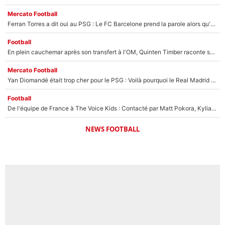
Mercato Football
Ferran Torres a dit oui au PSG : Le FC Barcelone prend la parole alors qu'un transfert de l'attaquant espagnol prend forme
Football
En plein cauchemar après son transfert à l'OM, Quinten Timber raconte ses doutes après sa signature à Marseille
Mercato Football
Yan Diomandé était trop cher pour le PSG : Voilà pourquoi le Real Madrid a accepté de payer la somme record de 140M€ pour boucler son transfert !
Football
De l'équipe de France à The Voice Kids : Contacté par Matt Pokora, Kylian Mbappé a accepté de jouer un rôle inédit sur TF1 !
NEWS FOOTBALL