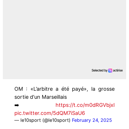
OM : «L’arbitre a été payé», la grosse
sortie d'un Marseillais
➡️
https://t.co/m0dRGVbjxl
pic.twitter.com/5dQM7iSaU6
— le10sport (@le10sport)
February 24, 2025