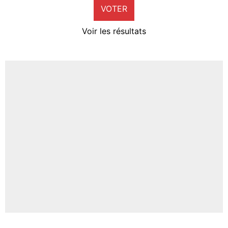
VOTER
Neal Maupay
4%
Voir les résultats
Amine Harit
3%
Faris Moumbagna
4%
Un autre joueur
5%
1676 personnes ont participé aux votes.