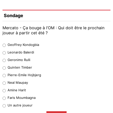
Sondage
Mercato - Ça bouge à l’OM : Qui doit être le prochain
joueur à partir cet été ?
Geoffrey Kondogbia
Geoffrey Kondogbia
38%
Leonardo Balerdi
Leonardo Balerdi
Geronimo Rulli
32%
Quinten Timber
Geronimo Rulli
Pierre-Emile Hojbjerg
5%
Neal Maupay
Quinten Timber
Amine Harit
1%
Faris Moumbagna
Pierre-Emile Hojbjerg
Un autre joueur
9%