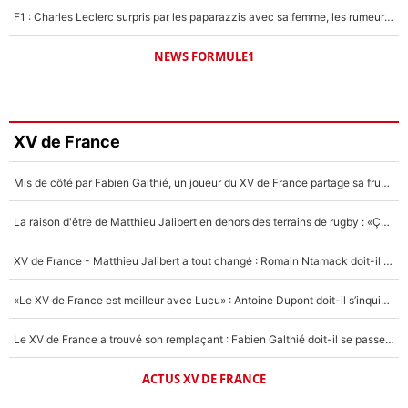
F1 : Charles Leclerc surpris par les paparazzis avec sa femme, les rumeurs étaient vraies !
NEWS FORMULE1
XV de France
Mis de côté par Fabien Galthié, un joueur du XV de France partage sa frustration : «ils ne me l’ont pas dit tout de suite»
La raison d'être de Matthieu Jalibert en dehors des terrains de rugby : «Ça m'atteint autant que si tu touches à un membre de ma famille»
XV de France - Matthieu Jalibert a tout changé : Romain Ntamack doit-il s’inquiéter pour sa place à un an de la Coupe du monde ?
«Le XV de France est meilleur avec Lucu» : Antoine Dupont doit-il s’inquiéter pour sa place ?
Le XV de France a trouvé son remplaçant : Fabien Galthié doit-il se passer d'Antoine Dupont ?
ACTUS XV DE FRANCE