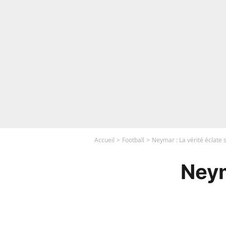
Accueil
Football
Neymar : La vérité éclate 
Neym