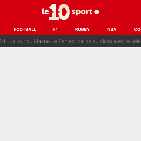
i le PSG a un boulevard pour Ferran Torres
arcola, un journaliste se mouille et annonce déjà la fin du feu
FOOTBALL
F1
RUGBY
NBA
CO
N : Le jour où Marine Le Pen est partie au clash avec le séle
rique donne son feu vert pour le transfert du Français qui po
OM annonce un changement important qui va faire du bien à 