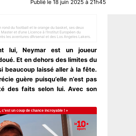
Publié le 18 juin 2025 à 21h45
n rond du football et le orange du basket, ses deux
Master et d’une Licence à l’Institut Européen du
 près les aventures d’Arsenal et des Los Angeles Lakers.
t lui, Neymar est un joueur
doué. Et en dehors des limites du
si beaucoup laissé aller à la fête.
récie guère puisqu’elle n’est pas
té des faits selon lui. Avec son