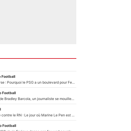
 Football
Mercato - Analyse : Pourquoi le PSG a un boulevard pour Ferran Torres
 Football
PSG : Transfert de Bradley Barcola, un journaliste se mouille et annonce déjà la fin du feuilleton !
l
Zinedine Zidane contre le RN : Le jour où Marine Le Pen est partie au clash avec le sélectionneur de l’équipe de France
 Football