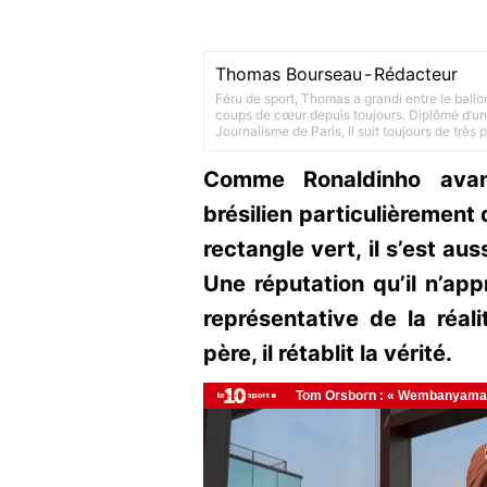
Thomas Bourseau
-
Rédacteur
Féru de sport, Thomas a grandi entre le ballo
coups de cœur depuis toujours. Diplômé d’un 
Journalisme de Paris, il suit toujours de très
Comme Ronaldinho avan
brésilien particulièrement 
rectangle vert, il s’est aus
Une réputation qu’il n’app
représentative de la réali
père, il rétablit la vérité.