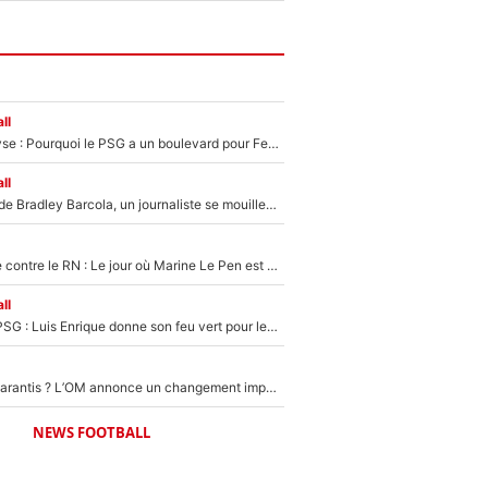
ll
Mercato - Analyse : Pourquoi le PSG a un boulevard pour Ferran Torres
ll
PSG : Transfert de Bradley Barcola, un journaliste se mouille et annonce déjà la fin du feuilleton !
Zinedine Zidane contre le RN : Le jour où Marine Le Pen est partie au clash avec le sélectionneur de l’équipe de France
ll
Malo Gusto au PSG : Luis Enrique donne son feu vert pour le transfert du Français qui pourrait atteindre une somme record
Jusqu’à 50M€ garantis ? L’OM annonce un changement important qui va faire du bien à ses finances !
NEWS FOOTBALL