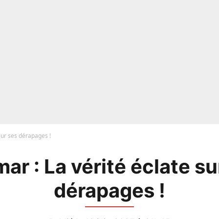
sur ses dérapages !
ar : La vérité éclate su
dérapages !