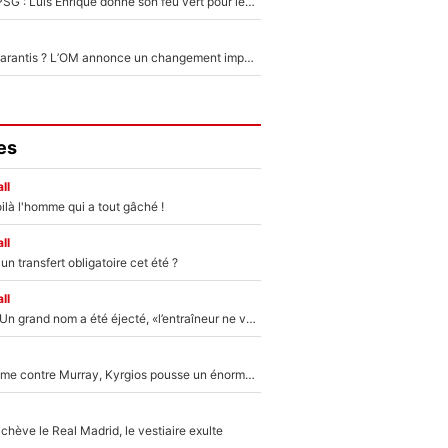
Malo Gusto au PSG : Luis Enrique donne son feu vert pour le transfert du Français qui pourrait atteindre une somme record
Jusqu’à 50M€ garantis ? L’OM annonce un changement important qui va faire du bien à ses finances !
es
ll
ilà l'homme qui a tout gâché !
ll
n transfert obligatoire cet été ?
ll
Mercato - OM : Un grand nom a été éjecté, «l’entraîneur ne voulait pas me conserver»
Victime de racisme contre Murray, Kyrgios pousse un énorme coup de gueule !
hève le Real Madrid, le vestiaire exulte