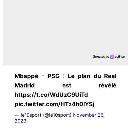
Mbappé - PSG : Le plan du Real
Madrid est révélé
https://t.co/WdUzC9UiTd
pic.twitter.com/HTz4h0lYSj
— le10sport (@le10sport)
November 26,
2023