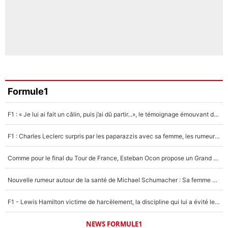
Formule1
F1 : « Je lui ai fait un câlin, puis j’ai dû partir...», le témoignage émouvant de Max Verstappen sur sa fille
F1 : Charles Leclerc surpris par les paparazzis avec sa femme, les rumeurs étaient vraies !
Comme pour le final du Tour de France, Esteban Ocon propose un Grand Prix de Formule 1 à Paris : «Autour de l’Arc de Triomphe, ce serait génial» !
Nouvelle rumeur autour de la santé de Michael Schumacher : Sa femme Corinna sort du silence
F1 - Lewis Hamilton victime de harcèlement, la discipline qui lui a évité le pire : «J'aurais probablement mal tourné»
NEWS FORMULE1