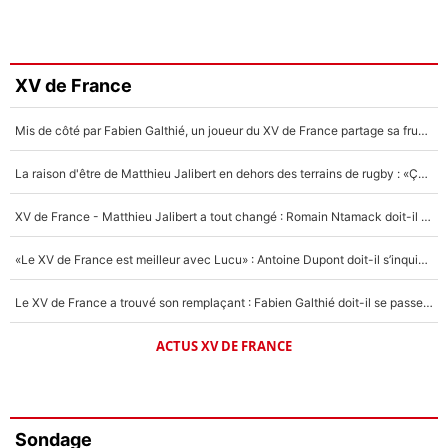
XV de France
Mis de côté par Fabien Galthié, un joueur du XV de France partage sa frustration : «ils ne me l’ont pas dit tout de suite»
La raison d'être de Matthieu Jalibert en dehors des terrains de rugby : «Ça m'atteint autant que si tu touches à un membre de ma famille»
XV de France - Matthieu Jalibert a tout changé : Romain Ntamack doit-il s’inquiéter pour sa place à un an de la Coupe du monde ?
«Le XV de France est meilleur avec Lucu» : Antoine Dupont doit-il s’inquiéter pour sa place ?
Le XV de France a trouvé son remplaçant : Fabien Galthié doit-il se passer d'Antoine Dupont ?
ACTUS XV DE FRANCE
Sondage