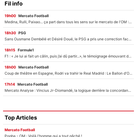
Fil info
19h00
Mercato Football
Medina, Rulli, Paixao... ça part dans tous les sens sur le mercato de l'OM : Frank McCourt va enfin récupérer l'argent qu'il attend ?
18h30
PSG
Sans Ousmane Dembélé et Désiré Doué, le PSG a pris une correction face à Majorque : Luis Enrique attend avec impatience des renforts !
18h15
Formule1
F1 : « Je lui ai fait un câlin, puis j’ai dû partir...», le témoignage émouvant de Max Verstappen sur sa fille
18h00
Mercato Football
Coup de théâtre en Espagne, Rodri va trahir le Real Madrid : Le Ballon d'Or a choisi de signer au FC Barcelone !
17h14
Mercato Football
Mercato Analyse : Vincius Jr-Diomandé, la logique derrière la concordance des temps
Top Articles
Mercato Football
Pogba - OM : Voilà l'homme qui a tout gâché !