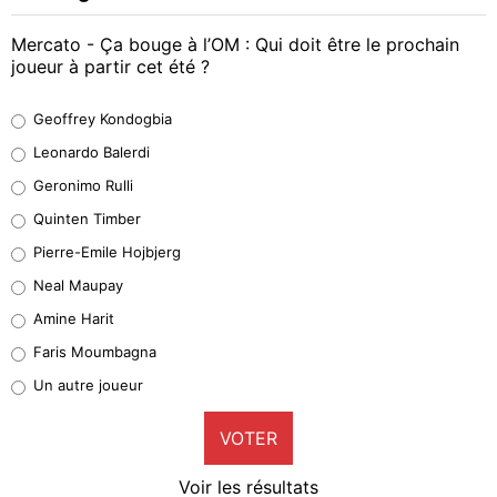
Mercato - Ça bouge à l’OM : Qui doit être le prochain
joueur à partir cet été ?
Geoffrey Kondogbia
Geoffrey Kondogbia
38%
Leonardo Balerdi
Leonardo Balerdi
Geronimo Rulli
32%
Quinten Timber
Geronimo Rulli
Pierre-Emile Hojbjerg
5%
Neal Maupay
Quinten Timber
Amine Harit
1%
Faris Moumbagna
Pierre-Emile Hojbjerg
Un autre joueur
9%
VOTER
Neal Maupay
4%
Voir les résultats