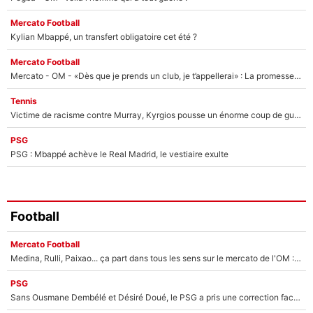
Mercato Football
Kylian Mbappé, un transfert obligatoire cet été ?
Mercato Football
Mercato - OM - «Dès que je prends un club, je t’appellerai» : La promesse de Marcelino au moment de claquer la porte
Tennis
Victime de racisme contre Murray, Kyrgios pousse un énorme coup de gueule !
PSG
PSG : Mbappé achève le Real Madrid, le vestiaire exulte
Football
Mercato Football
Medina, Rulli, Paixao... ça part dans tous les sens sur le mercato de l'OM : Frank McCourt va enfin récupérer l'argent qu'il attend ?
PSG
Sans Ousmane Dembélé et Désiré Doué, le PSG a pris une correction face à Majorque : Luis Enrique attend avec impatience des renforts !