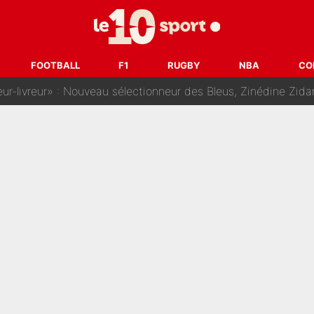
dej Pogacar : Le transfert qui effraie le peloton, «c’est la 
nq signatures en pleine crise financière : L’IA propose sept noms à l’OM po
FOOTBALL
F1
RUGBY
NBA
CO
reur» : Nouveau sélectionneur des Bleus, Zinédine Zidane s’était imaginé un av
 autre chroniqueur de L’EQUIPE du Soir : «Pendant un moment, je ne les 
enesio à l'OM, un ancien international français va finalemen