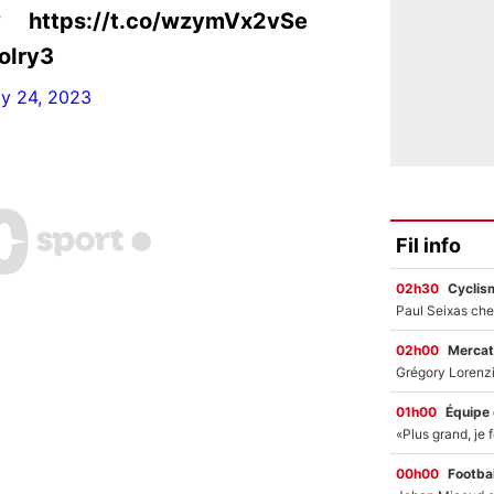
 https://t.co/wzymVx2vSe
oIry3
ly 24, 2023
Fil info
02h30
Cyclis
02h00
Mercat
01h00
Équipe
00h00
Footbal