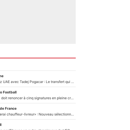
me
Paul Seixas chez UAE avec Tadej Pogacar : Le transfert qui effraie le peloton, «c’est la pire des choses qui puisse arriver»
o Football
Grégory Lorenzi doit renoncer à cinq signatures en pleine crise financière : L’IA propose sept noms à l’OM pour un mercato réussi... à seulement 5M€ !
 de France
«Plus grand, je ferai chauffeur-livreur» : Nouveau sélectionneur des Bleus, Zinédine Zidane s’était imaginé un avenir très différent lorsqu'il était enfant
l