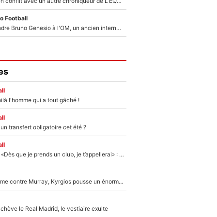
Johan Micoud en conflit avec un autre chroniqueur de L’EQUIPE du Soir : «Pendant un moment, je ne les ai pas remis ensemble dans l'émission»
o Football
Proche de rejoindre Bruno Genesio à l'OM, un ancien international français va finalement débarquer... sur RMC !
es
ll
ilà l'homme qui a tout gâché !
ll
n transfert obligatoire cet été ?
ll
Mercato - OM - «Dès que je prends un club, je t’appellerai» : La promesse de Marcelino au moment de claquer la porte
Victime de racisme contre Murray, Kyrgios pousse un énorme coup de gueule !
hève le Real Madrid, le vestiaire exulte