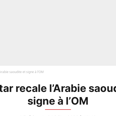
’Arabie saoudite et signe à l’OM
ar recale l’Arabie saou
signe à l’OM