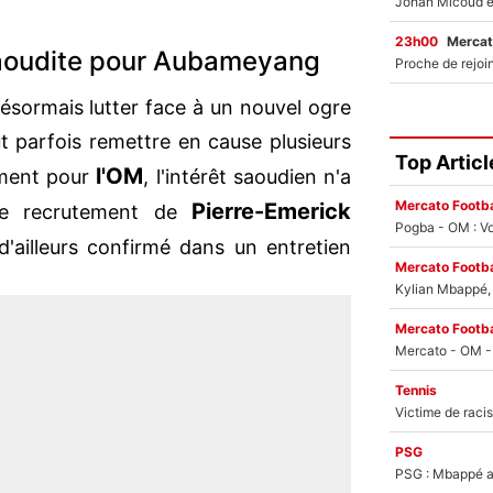
23h00
Mercat
saoudite pour Aubameyang
ésormais lutter face à un nouvel ogre
ut parfois remettre en cause plusieurs
Top Articl
l'OM
ement pour
, l'intérêt saoudien n'a
Mercato Footba
Pierre-Emerick
le recrutement de
Pogba - OM : Vo
d'ailleurs confirmé dans un entretien
Mercato Footba
Kylian Mbappé, u
Mercato Footba
Tennis
PSG
PSG : Mbappé ac