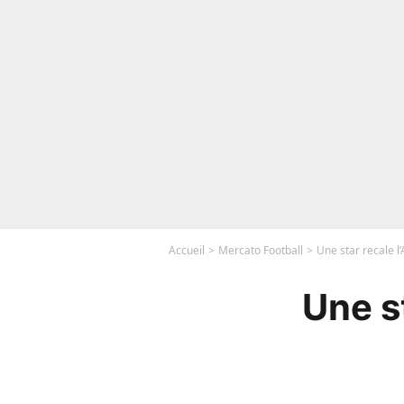
Accueil
Mercato Football
Une star recale l
Une st