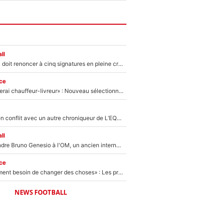
ll
Grégory Lorenzi doit renoncer à cinq signatures en pleine crise financière : L’IA propose sept noms à l’OM pour un mercato réussi... à seulement 5M€ !
ce
«Plus grand, je ferai chauffeur-livreur» : Nouveau sélectionneur des Bleus, Zinédine Zidane s’était imaginé un avenir très différent lorsqu'il était enfant
Johan Micoud en conflit avec un autre chroniqueur de L’EQUIPE du Soir : «Pendant un moment, je ne les ai pas remis ensemble dans l'émission»
ll
Proche de rejoindre Bruno Genesio à l'OM, un ancien international français va finalement débarquer... sur RMC !
ce
«Il y a probablement besoin de changer des choses» : Les premiers changements de Zinedine Zidane en équipe de France sont révélés ?
NEWS FOOTBALL