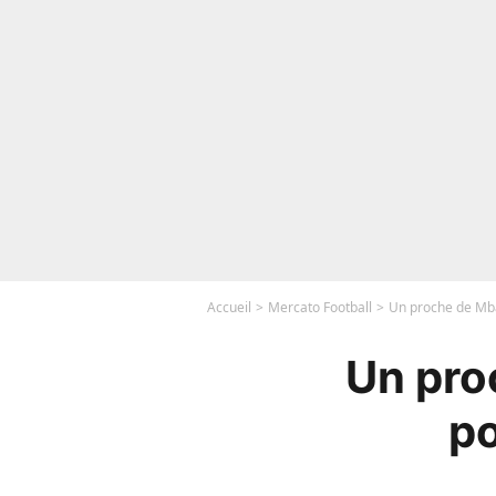
Accueil
Mercato Football
Un proche de Mba
Un pro
po