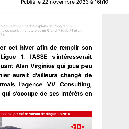
Publié le 22 novembre 2023 à 16h10
rs de Formule 1 et des exploits de Ronaldinho.
e de sport, il ne rate plus un Grand Prix de F1 ni un
tés
er cet hiver afin de remplir son
igue 1, l'ASSE s'intéresserait
ant Alan Virginius qui joue peu
ier aurait d'ailleurs changé de
ormais l'agence VV Consulting,
 qui s'occupe de ses intérêts en