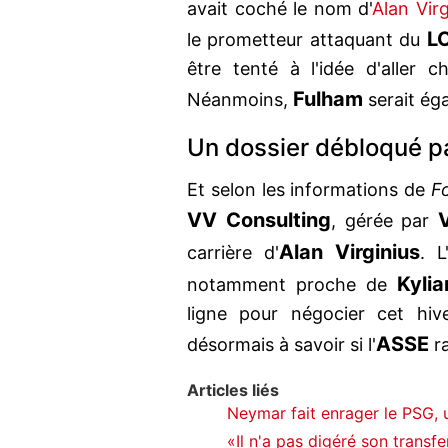
avait coché le nom d'
Alan Virg
L
le prometteur attaquant du
être tenté à l'idée d'aller 
Fulham
Néanmoins,
serait ég
Un dossier débloqué p
Et selon les informations de
Fo
VV Consulting
, gérée par
Alan Virginius
carrière d'
. L
Kyli
notamment proche de
ligne pour négocier cet hiv
ASSE
désormais à savoir si l'
ra
Articles liés
Neymar fait enrager le PSG,
«Il n'a pas digéré son transf