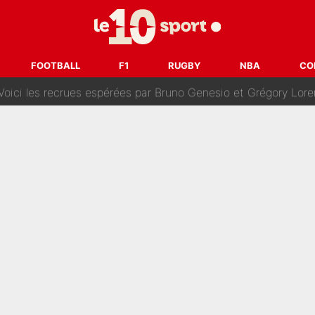
oncernant le PSG : Un gros club étranger prêt à relancer le feuilleton pour 
tient» : Les révélations de la famille Zidane sur sa prise de p
FOOTBALL
F1
RUGBY
NBA
CO
oici les recrues espérées par Bruno Genesio et Grégory Loren
tir : Ces autres joueurs du XV de France pourraient aussi quitter le Stade Toulous
changent de chaîne : beIN SPORTS ne digère pas cette décision histor