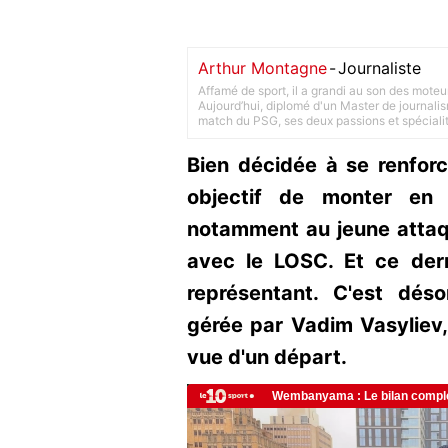
Arthur Montagne
-
Journaliste
Affamé de sport, il a grandi au son des moteu
Aujourd’hui, diplomé d'un Master de journalism
match du PSG, ses deux passions et spéciali
Bien décidée à se renforc
objectif de monter en L
notamment au jeune attaqu
avec le LOSC. Et ce dern
représentant. C'est dés
gérée par Vadim Vasyliev,
vue d'un départ.