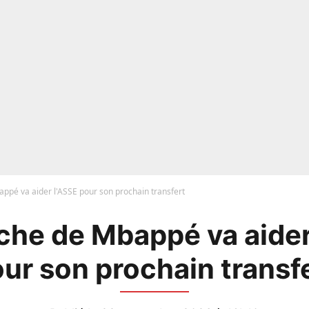
ppé va aider l'ASSE pour son prochain transfert
che de Mbappé va aider
ur son prochain transf