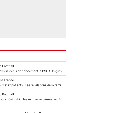
 Football
Ferran Torres a pris sa décision concernant le PSG : Un gros club étranger prêt à relancer le feuilleton pour la signature du champion du monde 2026 !
de France
«Il est très heureux et impatient» : Les révélations de la famille Zidane sur sa prise de pouvoir en équipe de France !
 Football
Plus de 100M€ pour l'OM : Voici les recrues espérées par Bruno Genesio et Grégory Lorenzi après l’opération dégraissage