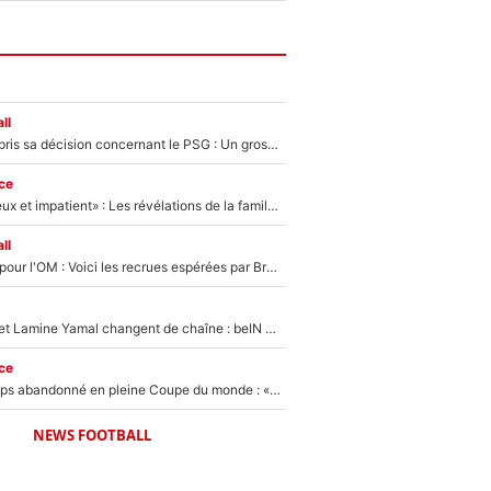
ll
Ferran Torres a pris sa décision concernant le PSG : Un gros club étranger prêt à relancer le feuilleton pour la signature du champion du monde 2026 !
ce
«Il est très heureux et impatient» : Les révélations de la famille Zidane sur sa prise de pouvoir en équipe de France !
ll
Plus de 100M€ pour l'OM : Voici les recrues espérées par Bruno Genesio et Grégory Lorenzi après l’opération dégraissage
Kylian Mbappé et Lamine Yamal changent de chaîne : beIN SPORTS ne digère pas cette décision historique et prédit un fiasco pour la Liga
ce
Didier Deschamps abandonné en pleine Coupe du monde : «La FFF était déjà passée à Zinedine Zidane»
NEWS FOOTBALL