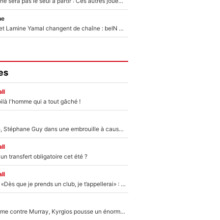
Thomas Ramos ne sera pas le seul à partir : Ces autres joueurs du XV de France pourraient aussi quitter le Stade Toulousain, un club de Top 14 est déjà sur les rangs
ne
Kylian Mbappé et Lamine Yamal changent de chaîne : beIN SPORTS ne digère pas cette décision historique et prédit un fiasco pour la Liga
es
ll
ilà l'homme qui a tout gâché !
«Détester à vie», Stéphane Guy dans une embrouille à cause du PSG !
ll
n transfert obligatoire cet été ?
ll
Mercato - OM - «Dès que je prends un club, je t’appellerai» : La promesse de Marcelino au moment de claquer la porte
Victime de racisme contre Murray, Kyrgios pousse un énorme coup de gueule !