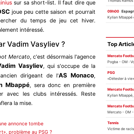
inius
sur sa short-list. Il faut dire que
OSC
joue peu cette saison et pourrait
09h00
Espag
chercher du temps de jeu cet hiver.
alement intéressé.
ar Vadim Vasyliev ?
Top Articl
Mercato Footba
ot Mercato
, c'est désormais l'agence
Pogba - OM : Vo
Vadim Vasyliev
, qui s'occupe de la
PSG
AS Monaco
'ancien dirigeant de l'
,
an Mbappé
, sera donc en première
Mercato Footba
er avec les clubs intéressés. Reste
Kylian Mbappé, u
flera la mise.
Mercato Footba
Tennis
 une annonce tombe
ert», problème au PSG ?