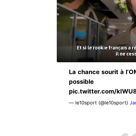
La chance sourit à l’O
possible https
pic.twitter.com/kIW
— le10sport (@le10sport)
Ja