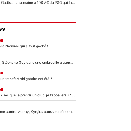
Akliouche, Mika Godts... La semaine à 100M€ du PSG qui fait basculer le mercato du PSG !
es
ll
ilà l'homme qui a tout gâché !
«Détester à vie», Stéphane Guy dans une embrouille à cause du PSG !
ll
n transfert obligatoire cet été ?
ll
Mercato - OM - «Dès que je prends un club, je t’appellerai» : La promesse de Marcelino au moment de claquer la porte
Victime de racisme contre Murray, Kyrgios pousse un énorme coup de gueule !