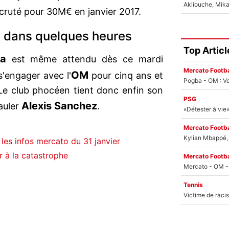
cruté pour 30M€ en janvier 2017.
e dans quelques heures
Top Articl
ha
est même attendu dès ce mardi
Mercato Footba
OM
s'engager avec l'
pour cinq ans et
Pogba - OM : Vo
 Le club phocéen tient donc enfin son
PSG
Alexis Sanchez
auler
.
Mercato Footba
Kylian Mbappé, u
les infos mercato du 31 janvier
r à la catastrophe
Mercato Footba
Tennis