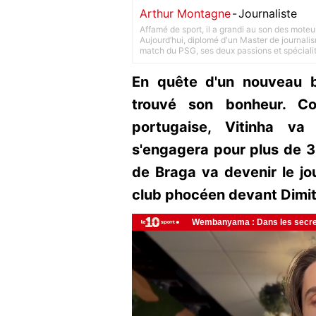
Arthur Montagne
-
Journaliste
Affamé de sport, il a grandi au son des moteu
Aujourd’hui, diplomé d'un Master de journalism
match du PSG, ses deux passions et spéciali
En quête d'un nouveau b
trouvé son bonheur. C
portugaise, Vitinha va
s'engagera pour plus de 3
de Braga va devenir le jou
club phocéen devant Dimit