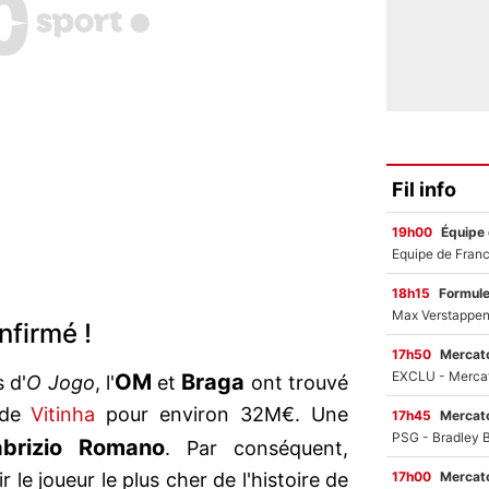
Fil info
19h00
Équipe
18h15
Formul
nfirmé !
17h50
Mercato
OM
Braga
 d'
O Jogo
, l'
et
ont trouvé
 de
Vitinha
pour environ 32M€. Une
17h45
Mercato
abrizio Romano
. Par conséquent,
17h00
Mercato
 le joueur le plus cher de l'histoire de