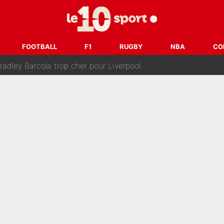
après la nomination de Zinedine Zidane, c'est au tour de son fi
 et bientôt Fernando Alonso ? Le classement des pilotes les mieux p
FOOTBALL
F1
RUGBY
NBA
CO
dley Barcola trop cher pour Liverpool
rpool, la fake news : Le feuilleton continue !
a semaine à 100M€ du PSG qui fait basculer le mercato du PS