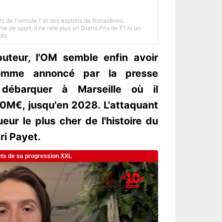
rs de Formule 1 et des exploits de Ronaldinho.
e de sport, il ne rate plus un Grand Prix de F1 ni un
tés
uteur, l'OM semble enfin avoir
omme annoncé par la presse
 débarquer à Marseille où il
0M€, jusqu'en 2028. L'attaquant
eur le plus cher de l'histoire du
ri Payet.