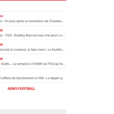
ce
Equipe de France : 10 jours après la nomination de Zinedine Zidane, c'est au tour de son fils de prendre un nouveau départ !
ll
EXCLU - Mercato - PSG : Bradley Barcola trop cher pour Liverpool
ll
PSG - Bradley Barcola à Liverpool, la fake news : Le feuilleton continue !
ll
Akliouche, Mika Godts... La semaine à 100M€ du PSG qui fait basculer le mercato du PSG !
Climat toxique et affaire de harcèlement à l’OM : Le départ qui soulage le vestiaire de Bruno Genesio
NEWS FOOTBALL