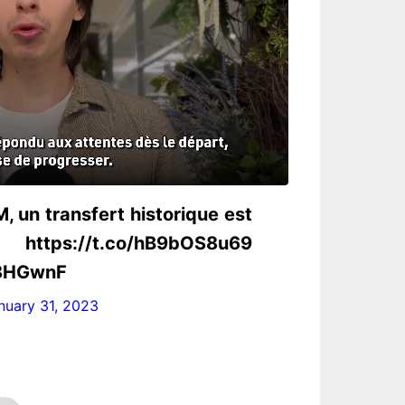
M, un transfert historique est
://t.co/hB9bOS8u69
U8HGwnF
nuary 31, 2023