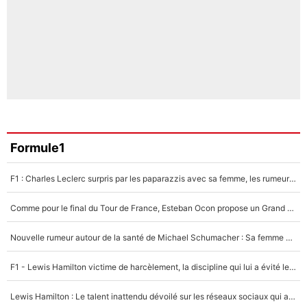
Formule1
F1 : Charles Leclerc surpris par les paparazzis avec sa femme, les rumeurs étaient vraies !
Comme pour le final du Tour de France, Esteban Ocon propose un Grand Prix de Formule 1 à Paris : «Autour de l’Arc de Triomphe, ce serait génial» !
Nouvelle rumeur autour de la santé de Michael Schumacher : Sa femme Corinna sort du silence
F1 - Lewis Hamilton victime de harcèlement, la discipline qui lui a évité le pire : «J'aurais probablement mal tourné»
Lewis Hamilton : Le talent inattendu dévoilé sur les réseaux sociaux qui a impressionné Kim Kardashian pendant leurs vacances en amoureux !