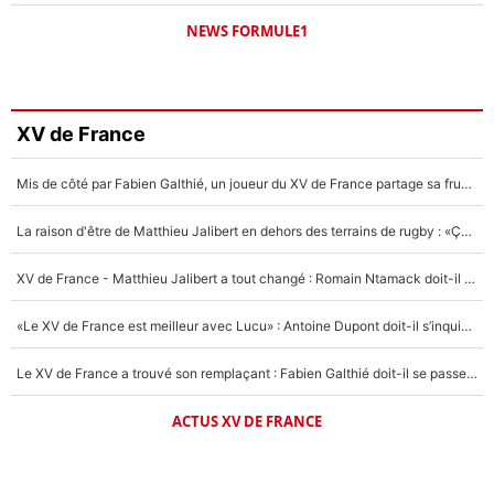
NEWS FORMULE1
XV de France
Mis de côté par Fabien Galthié, un joueur du XV de France partage sa frustration : «ils ne me l’ont pas dit tout de suite»
La raison d'être de Matthieu Jalibert en dehors des terrains de rugby : «Ça m'atteint autant que si tu touches à un membre de ma famille»
XV de France - Matthieu Jalibert a tout changé : Romain Ntamack doit-il s’inquiéter pour sa place à un an de la Coupe du monde ?
«Le XV de France est meilleur avec Lucu» : Antoine Dupont doit-il s’inquiéter pour sa place ?
Le XV de France a trouvé son remplaçant : Fabien Galthié doit-il se passer d'Antoine Dupont ?
ACTUS XV DE FRANCE