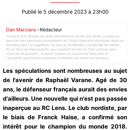
Publié le 5 décembre 2023 à 23h00
Dan Marciano
-
Rédacteur
Titulaire d'un Master de droit international, je me suis rendu compte au
bout de mon parcours universitaire qu'il était important d'évoluer dans un
domaine que l'on apprécie. Du jour au lendemain, j'ai décidé de mettre
fin au rêve de mes parents, qui voyaient en moi un futur avocat, pour
vivre de ma passion : le sport. Depuis, je couvre les mercatos et
l'actualité sportive en essayant d'informer au mieux les lecteurs.
Les spéculations sont nombreuses au sujet
de l'avenir de Raphaël Varane. Agé de 30
ans, le défenseur français aurait des envies
d'ailleurs. Une nouvelle qui n'est pas passée
inaperçue au RC Lens. Le club nordiste, par
le biais de Franck Haise, a confirmé son
intérêt pour le champion du monde 2018.