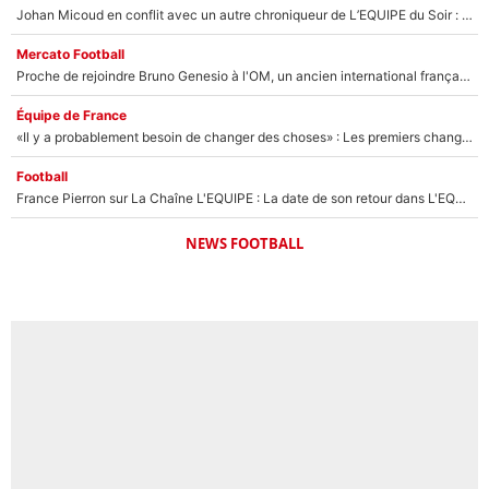
Johan Micoud en conflit avec un autre chroniqueur de L’EQUIPE du Soir : «Pendant un moment, je ne les ai pas remis ensemble dans l'émission»
Mercato Football
Proche de rejoindre Bruno Genesio à l'OM, un ancien international français va finalement débarquer... sur RMC !
Équipe de France
«Il y a probablement besoin de changer des choses» : Les premiers changements de Zinedine Zidane en équipe de France sont révélés ?
Football
France Pierron sur La Chaîne L'EQUIPE : La date de son retour dans L'EQUIPE de Choc est connue... et c'était très attendu
NEWS FOOTBALL