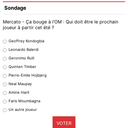
Sondage
Mercato - Ça bouge à l’OM : Qui doit être le prochain
joueur à partir cet été ?
Geoffrey Kondogbia
Geoffrey Kondogbia
38%
Leonardo Balerdi
Leonardo Balerdi
Geronimo Rulli
32%
Quinten Timber
Geronimo Rulli
Pierre-Emile Hojbjerg
4%
Neal Maupay
Quinten Timber
Amine Harit
1%
Faris Moumbagna
Pierre-Emile Hojbjerg
Un autre joueur
9%
VOTER
Neal Maupay