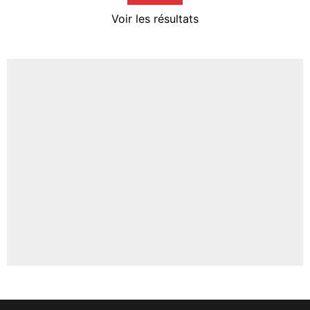
4%
Voir les résultats
Amine Harit
3%
Faris Moumbagna
4%
Un autre joueur
5%
1459 personnes ont participé aux votes.