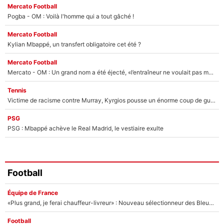
Mercato Football
Pogba - OM : Voilà l'homme qui a tout gâché !
Mercato Football
Kylian Mbappé, un transfert obligatoire cet été ?
Mercato Football
Mercato - OM : Un grand nom a été éjecté, «l’entraîneur ne voulait pas me conserver»
Tennis
Victime de racisme contre Murray, Kyrgios pousse un énorme coup de gueule !
PSG
PSG : Mbappé achève le Real Madrid, le vestiaire exulte
Football
Équipe de France
«Plus grand, je ferai chauffeur-livreur» : Nouveau sélectionneur des Bleus, Zinédine Zidane s’était imaginé un avenir très différent lorsqu'il était enfant
Football