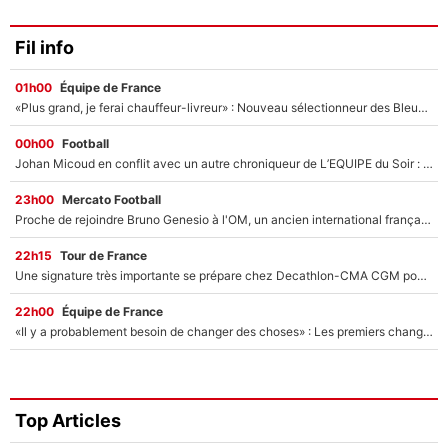
Fil info
01h00
Équipe de France
«Plus grand, je ferai chauffeur-livreur» : Nouveau sélectionneur des Bleus, Zinédine Zidane s’était imaginé un avenir très différent lorsqu'il était enfant
00h00
Football
Johan Micoud en conflit avec un autre chroniqueur de L’EQUIPE du Soir : «Pendant un moment, je ne les ai pas remis ensemble dans l'émission»
23h00
Mercato Football
Proche de rejoindre Bruno Genesio à l'OM, un ancien international français va finalement débarquer... sur RMC !
22h15
Tour de France
Une signature très importante se prépare chez Decathlon-CMA CGM pour aider Paul Seixas à gagner le Tour de France 2027
22h00
Équipe de France
«Il y a probablement besoin de changer des choses» : Les premiers changements de Zinedine Zidane en équipe de France sont révélés ?
Top Articles