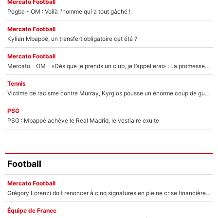
Mercato Football
Pogba - OM : Voilà l'homme qui a tout gâché !
Mercato Football
Kylian Mbappé, un transfert obligatoire cet été ?
Mercato Football
Mercato - OM - «Dès que je prends un club, je t’appellerai» : La promesse de Marcelino au moment de claquer la porte
Tennis
Victime de racisme contre Murray, Kyrgios pousse un énorme coup de gueule !
PSG
PSG : Mbappé achève le Real Madrid, le vestiaire exulte
Football
Mercato Football
Grégory Lorenzi doit renoncer à cinq signatures en pleine crise financière : L’IA propose sept noms à l’OM pour un mercato réussi... à seulement 5M€ !
Équipe de France