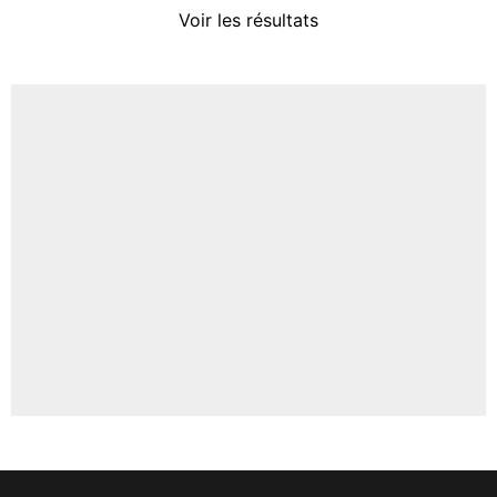
Voir les résultats
Amine Harit
3%
Faris Moumbagna
4%
Un autre joueur
5%
1459 personnes ont participé aux votes.