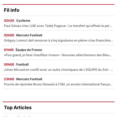
Fil info
02h30
Cyclisme
Paul Seixas chez UAE avec Tadej Pogacar : Le transfert qui effraie le peloton, «c’est la pire des choses qui puisse arriver»
02h00
Mercato Football
Grégory Lorenzi doit renoncer à cinq signatures en pleine crise financière : L’IA propose sept noms à l’OM pour un mercato réussi... à seulement 5M€ !
01h00
Équipe de France
«Plus grand, je ferai chauffeur-livreur» : Nouveau sélectionneur des Bleus, Zinédine Zidane s’était imaginé un avenir très différent lorsqu'il était enfant
00h00
Football
Johan Micoud en conflit avec un autre chroniqueur de L’EQUIPE du Soir : «Pendant un moment, je ne les ai pas remis ensemble dans l'émission»
23h00
Mercato Football
Proche de rejoindre Bruno Genesio à l'OM, un ancien international français va finalement débarquer... sur RMC !
Top Articles