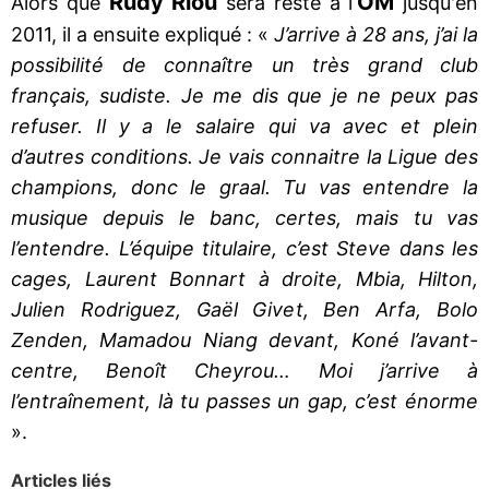
Rudy Riou
'OM
Alors que
sera resté à l
jusqu'en
2011, il a ensuite expliqué : «
J’arrive à 28 ans, j’ai la
possibilité de connaître un très grand club
français, sudiste. Je me dis que je ne peux pas
refuser. Il y a le salaire qui va avec et plein
d’autres conditions. Je vais connaitre la Ligue des
champions, donc le graal. Tu vas entendre la
musique depuis le banc, certes, mais tu vas
l’entendre. L’équipe titulaire, c’est Steve dans les
cages, Laurent Bonnart à droite, Mbia, Hilton,
Julien Rodriguez, Gaël Givet, Ben Arfa, Bolo
Zenden, Mamadou Niang devant, Koné l’avant-
centre, Benoît Cheyrou… Moi j’arrive à
l’entraînement, là tu passes un gap, c’est énorme
».
Articles liés