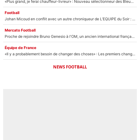
«Plus grand, je ferai chauffeur-livreur» : Nouveau sélectionneur des Bleus, Zinédine Zidane s’était imaginé un avenir très différent lorsqu'il était enfant
Football
Johan Micoud en conflit avec un autre chroniqueur de L’EQUIPE du Soir : «Pendant un moment, je ne les ai pas remis ensemble dans l'émission»
Mercato Football
Proche de rejoindre Bruno Genesio à l'OM, un ancien international français va finalement débarquer... sur RMC !
Équipe de France
«Il y a probablement besoin de changer des choses» : Les premiers changements de Zinedine Zidane en équipe de France sont révélés ?
NEWS FOOTBALL