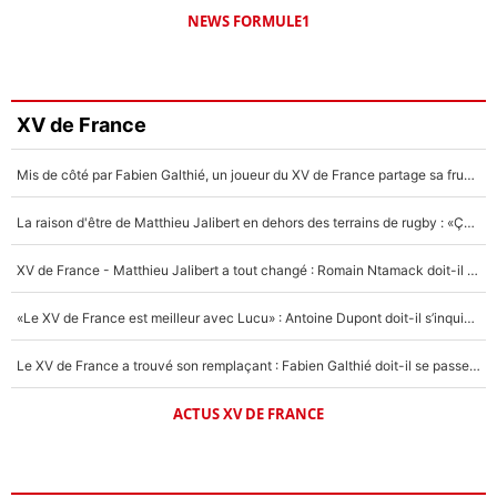
NEWS FORMULE1
XV de France
Mis de côté par Fabien Galthié, un joueur du XV de France partage sa frustration : «ils ne me l’ont pas dit tout de suite»
La raison d'être de Matthieu Jalibert en dehors des terrains de rugby : «Ça m'atteint autant que si tu touches à un membre de ma famille»
XV de France - Matthieu Jalibert a tout changé : Romain Ntamack doit-il s’inquiéter pour sa place à un an de la Coupe du monde ?
«Le XV de France est meilleur avec Lucu» : Antoine Dupont doit-il s’inquiéter pour sa place ?
Le XV de France a trouvé son remplaçant : Fabien Galthié doit-il se passer d'Antoine Dupont ?
ACTUS XV DE FRANCE