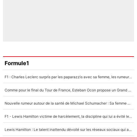
Formule1
F1 : Charles Leclerc surpris par les paparazzis avec sa femme, les rumeurs étaient vraies !
Comme pour le final du Tour de France, Esteban Ocon propose un Grand Prix de Formule 1 à Paris : «Autour de l’Arc de Triomphe, ce serait génial» !
Nouvelle rumeur autour de la santé de Michael Schumacher : Sa femme Corinna sort du silence
F1 - Lewis Hamilton victime de harcèlement, la discipline qui lui a évité le pire : «J'aurais probablement mal tourné»
Lewis Hamilton : Le talent inattendu dévoilé sur les réseaux sociaux qui a impressionné Kim Kardashian pendant leurs vacances en amoureux !