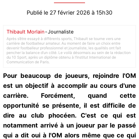
Publié le 27 février 2026 à 15h30
Thibault Morlain
-
Journaliste
Après s’être essayé à différents sports, Thibault se tourne vers une
carrière de footballeur amateur. Au moment de faire un choix entre
devenir footballeur professionnel et journaliste, les qualités ont fait
pencher la balance d’un côté. Le voilà désormais au sein de la rédaction
du 10 Sport, après un diplôme obtenu à l’Institut International de
Communication de Paris.
Pour beaucoup de joueurs, rejoindre l'OM
est un objectif à accomplir au cours d'une
carrière. Forcément, quand cette
opportunité se présente, il est difficile de
dire au club phocéen. C'est ce qui est
notamment arrivé à un joueur par le passé
qui a dit oui à l'OM alors même que ce qui