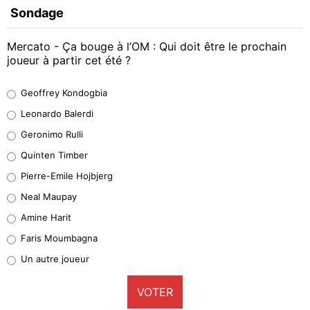
Sondage
Mercato - Ça bouge à l’OM : Qui doit être le prochain
joueur à partir cet été ?
Geoffrey Kondogbia
Geoffrey Kondogbia
38%
Leonardo Balerdi
Leonardo Balerdi
Geronimo Rulli
32%
Quinten Timber
Geronimo Rulli
Pierre-Emile Hojbjerg
4%
Neal Maupay
Quinten Timber
Amine Harit
1%
Faris Moumbagna
Pierre-Emile Hojbjerg
Un autre joueur
9%
VOTER
Neal Maupay
4%