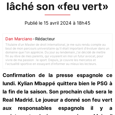
lâché son «feu vert»
Publié le 15 avril 2024 à 18h45
Dan Marciano
-
Rédacteur
Titulaire d'un Master de droit international, je me suis rendu compte au
bout de mon parcours universitaire qu'il était important d'évoluer dans un
domaine que l'on apprécie. Du jour au lendemain, j'ai décidé de mettre
fin au rêve de mes parents, qui voyaient en moi un futur avocat, pour
vivre de ma passion : le sport. Depuis, je couvre les mercatos et
l'actualité sportive en essayant d'informer au mieux les lecteurs.
Confirmation de la presse espagnole ce
lundi. Kylian Mbappé quittera bien le PSG à
la fin de la saison. Son prochain club sera le
Real Madrid. Le joueur a donné son feu vert
aux responsables espagnols il y a