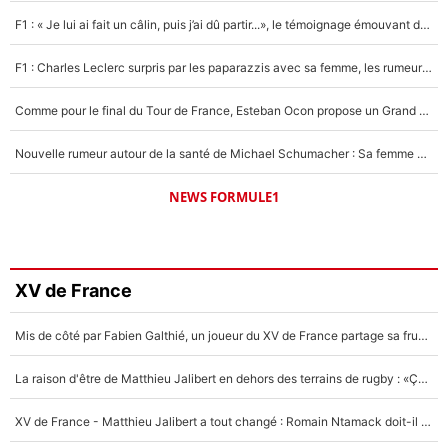
F1 : « Je lui ai fait un câlin, puis j’ai dû partir...», le témoignage émouvant de Max Verstappen sur sa fille
F1 : Charles Leclerc surpris par les paparazzis avec sa femme, les rumeurs étaient vraies !
Comme pour le final du Tour de France, Esteban Ocon propose un Grand Prix de Formule 1 à Paris : «Autour de l’Arc de Triomphe, ce serait génial» !
Nouvelle rumeur autour de la santé de Michael Schumacher : Sa femme Corinna sort du silence
NEWS FORMULE1
XV de France
Mis de côté par Fabien Galthié, un joueur du XV de France partage sa frustration : «ils ne me l’ont pas dit tout de suite»
La raison d'être de Matthieu Jalibert en dehors des terrains de rugby : «Ça m'atteint autant que si tu touches à un membre de ma famille»
XV de France - Matthieu Jalibert a tout changé : Romain Ntamack doit-il s’inquiéter pour sa place à un an de la Coupe du monde ?