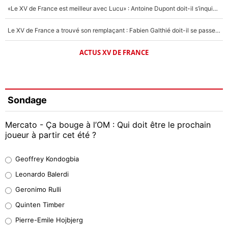
«Le XV de France est meilleur avec Lucu» : Antoine Dupont doit-il s’inquiéter pour sa place ?
Le XV de France a trouvé son remplaçant : Fabien Galthié doit-il se passer d'Antoine Dupont ?
ACTUS XV DE FRANCE
Sondage
Mercato - Ça bouge à l’OM : Qui doit être le prochain
joueur à partir cet été ?
Geoffrey Kondogbia
Geoffrey Kondogbia
38%
Leonardo Balerdi
Leonardo Balerdi
Geronimo Rulli
32%
Quinten Timber
Geronimo Rulli
Pierre-Emile Hojbjerg
5%