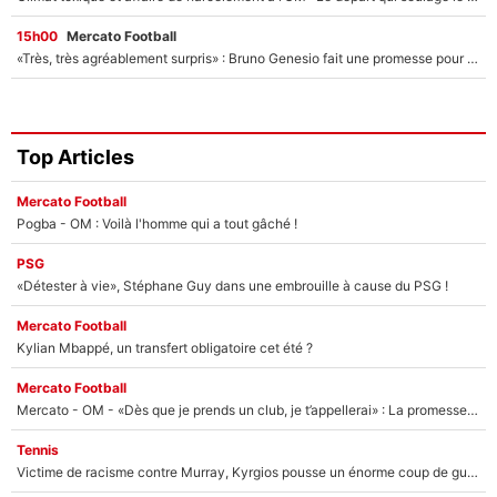
15h00
Mercato Football
«Très, très agréablement surpris» : Bruno Genesio fait une promesse pour la suite du mercato de l’OM et rassure les supporters
Top Articles
Mercato Football
Pogba - OM : Voilà l'homme qui a tout gâché !
PSG
«Détester à vie», Stéphane Guy dans une embrouille à cause du PSG !
Mercato Football
Kylian Mbappé, un transfert obligatoire cet été ?
Mercato Football
Mercato - OM - «Dès que je prends un club, je t’appellerai» : La promesse de Marcelino au moment de claquer la porte
Tennis
Victime de racisme contre Murray, Kyrgios pousse un énorme coup de gueule !