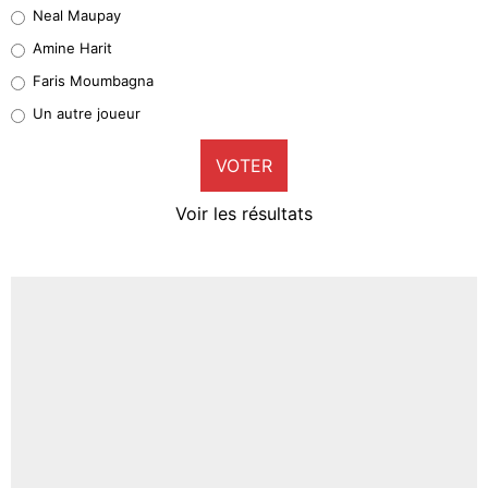
Neal Maupay
Quinten Timber
Amine Harit
1%
Faris Moumbagna
Pierre-Emile Hojbjerg
Un autre joueur
9%
VOTER
Neal Maupay
4%
Voir les résultats
Amine Harit
3%
Faris Moumbagna
4%
Un autre joueur
5%
1602 personnes ont participé aux votes.