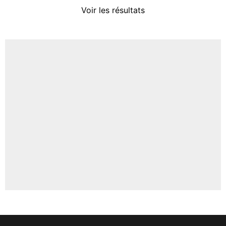
4%
Voir les résultats
Amine Harit
3%
Faris Moumbagna
5%
Un autre joueur
5%
1538 personnes ont participé aux votes.