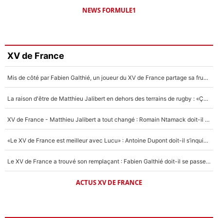
NEWS FORMULE1
XV de France
Mis de côté par Fabien Galthié, un joueur du XV de France partage sa frustration : «ils ne me l’ont pas dit tout de suite»
La raison d'être de Matthieu Jalibert en dehors des terrains de rugby : «Ça m'atteint autant que si tu touches à un membre de ma famille»
XV de France - Matthieu Jalibert a tout changé : Romain Ntamack doit-il s’inquiéter pour sa place à un an de la Coupe du monde ?
«Le XV de France est meilleur avec Lucu» : Antoine Dupont doit-il s’inquiéter pour sa place ?
Le XV de France a trouvé son remplaçant : Fabien Galthié doit-il se passer d'Antoine Dupont ?
ACTUS XV DE FRANCE