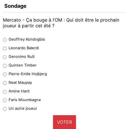
Sondage
Mercato - Ça bouge à l’OM : Qui doit être le prochain
joueur à partir cet été ?
Geoffrey Kondogbia
Geoffrey Kondogbia
38%
Leonardo Balerdi
Leonardo Balerdi
Geronimo Rulli
32%
Quinten Timber
Geronimo Rulli
Pierre-Emile Hojbjerg
5%
Neal Maupay
Quinten Timber
Amine Harit
1%
Faris Moumbagna
Pierre-Emile Hojbjerg
Un autre joueur
9%
VOTER
Neal Maupay