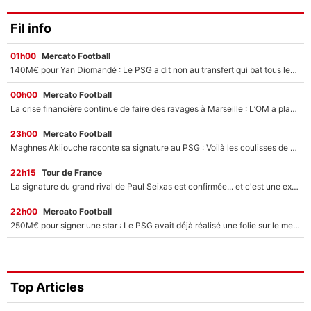
Fil info
01h00
Mercato Football
140M€ pour Yan Diomandé : Le PSG a dit non au transfert qui bat tous les records sur le mercato
00h00
Mercato Football
La crise financière continue de faire des ravages à Marseille : L’OM a placé 12 joueurs sur le marché des transferts… et ça pourrait lui rapporter près de 100M€ !
23h00
Mercato Football
Maghnes Akliouche raconte sa signature au PSG : Voilà les coulisses de son transfert de rêve à 50M€
22h15
Tour de France
La signature du grand rival de Paul Seixas est confirmée... et c'est une excellente nouvelle pour l'équipe Decathlon-CMA CGM !
22h00
Mercato Football
250M€ pour signer une star : Le PSG avait déjà réalisé une folie sur le mercato bien avant Neymar !
Top Articles