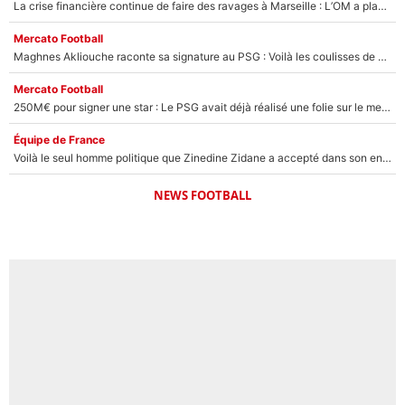
La crise financière continue de faire des ravages à Marseille : L’OM a placé 12 joueurs sur le marché des transferts… et ça pourrait lui rapporter près de 100M€ !
Mercato Football
Maghnes Akliouche raconte sa signature au PSG : Voilà les coulisses de son transfert de rêve à 50M€
Mercato Football
250M€ pour signer une star : Le PSG avait déjà réalisé une folie sur le mercato bien avant Neymar !
Équipe de France
Voilà le seul homme politique que Zinedine Zidane a accepté dans son entourage : «Je garde un très bon souvenir de lui»
NEWS FOOTBALL