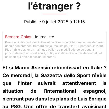
l’étranger ?
Publié le 9 juillet 2025 à 12h15
Bernard Colas
-
Journaliste
Passionné de sport, de cinéma et de télévision (à l’écran comme derrière)
depuis son enfance, Bernard est journaliste pour le 10 Sport depuis 2018.
Plus habile clavier en main que ballon au pied, il décide de couvrir
principalement un sport adulé, critiqué et détesté à la fois (le football) et
un sport qui n’en est pas un (le catch).
Et si Marco Asensio rebondissait en Italie ?
Ce mercredi, la Gazzetta dello Sport révèle
que l’Inter suivrait attentivement la
situation de l’international espagnol,
n’entrant pas dans les plans de Luis Enrique
au PSG. Une offre de transfert avoisinant