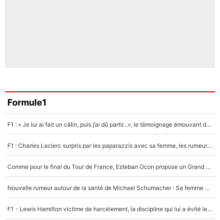
Formule1
F1 : « Je lui ai fait un câlin, puis j’ai dû partir...», le témoignage émouvant de Max Verstappen sur sa fille
F1 : Charles Leclerc surpris par les paparazzis avec sa femme, les rumeurs étaient vraies !
Comme pour le final du Tour de France, Esteban Ocon propose un Grand Prix de Formule 1 à Paris : «Autour de l’Arc de Triomphe, ce serait génial» !
Nouvelle rumeur autour de la santé de Michael Schumacher : Sa femme Corinna sort du silence
F1 - Lewis Hamilton victime de harcèlement, la discipline qui lui a évité le pire : «J'aurais probablement mal tourné»