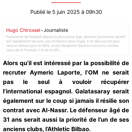
Publié le 5 juin 2025 à 09h30
Hugo Chirossel
-
Journaliste
Passionné de football depuis le plus jeune âge, devenir journaliste sportif
est rapidement devenu une évidence pour Hugo. Il se découvrira plus
tard un amour pour la NBA, avant d’explorer d’autres horizons comme
ceux de la Formule 1 et de la NFL.
Alors qu’il est intéressé par la possibilité de
recruter Aymeric Laporte, l’OM ne serait
pas le seul à vouloir récupérer
l’international espagnol. Galatasaray serait
également sur le coup si jamais il résilie son
contrat avec Al-Nassr. Le défenseur âgé de
31 ans serait aussi la priorité de l’un de ses
anciens clubs, l’Athletic Bilbao.