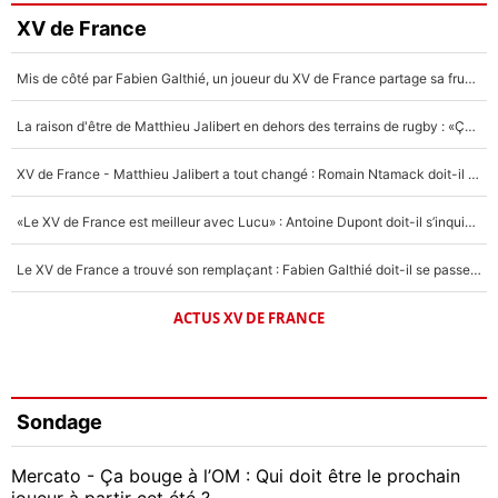
XV de France
Mis de côté par Fabien Galthié, un joueur du XV de France partage sa frustration : «ils ne me l’ont pas dit tout de suite»
La raison d'être de Matthieu Jalibert en dehors des terrains de rugby : «Ça m'atteint autant que si tu touches à un membre de ma famille»
XV de France - Matthieu Jalibert a tout changé : Romain Ntamack doit-il s’inquiéter pour sa place à un an de la Coupe du monde ?
«Le XV de France est meilleur avec Lucu» : Antoine Dupont doit-il s’inquiéter pour sa place ?
Le XV de France a trouvé son remplaçant : Fabien Galthié doit-il se passer d'Antoine Dupont ?
ACTUS XV DE FRANCE
Sondage
Mercato - Ça bouge à l’OM : Qui doit être le prochain
joueur à partir cet été ?