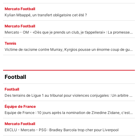
Mercato Football
Kylian Mbappé, un transfert obligatoire cet été ?
Mercato Football
Mercato - OM - «Dès que je prends un club, je t’appellerai» : La promesse de Marcelino au moment de claquer la porte
Tennis
Victime de racisme contre Murray, Kyrgios pousse un énorme coup de gueule !
Football
Football
Des terrains de Ligue 1 au tribunal pour violences conjugales : Un arbitre français encourt une peine de 18 mois de prison !
Équipe de France
Equipe de France : 10 jours après la nomination de Zinedine Zidane, c'est au tour de son fils de prendre un nouveau départ !
Mercato Football
EXCLU - Mercato - PSG : Bradley Barcola trop cher pour Liverpool