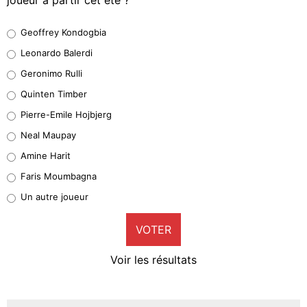
Geoffrey Kondogbia
Geoffrey Kondogbia
38%
Leonardo Balerdi
Leonardo Balerdi
Geronimo Rulli
32%
Quinten Timber
Geronimo Rulli
Pierre-Emile Hojbjerg
5%
Neal Maupay
Quinten Timber
Amine Harit
1%
Faris Moumbagna
Pierre-Emile Hojbjerg
Un autre joueur
9%
VOTER
Neal Maupay
4%
Voir les résultats
Amine Harit
3%