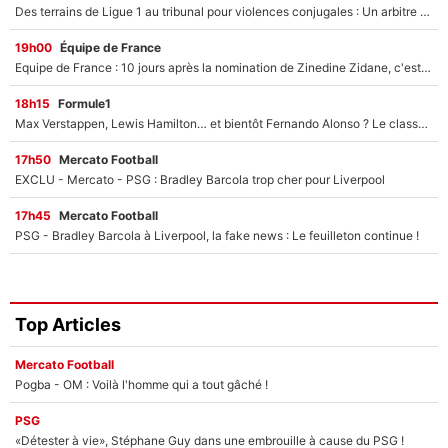
Des terrains de Ligue 1 au tribunal pour violences conjugales : Un arbitre français encourt une peine de 18 mois de prison !
19h00
Équipe de France
Equipe de France : 10 jours après la nomination de Zinedine Zidane, c'est au tour de son fils de prendre un nouveau départ !
18h15
Formule1
Max Verstappen, Lewis Hamilton… et bientôt Fernando Alonso ? Le classement des pilotes les mieux payés en Formule 1 risque de changer !
17h50
Mercato Football
EXCLU - Mercato - PSG : Bradley Barcola trop cher pour Liverpool
17h45
Mercato Football
PSG - Bradley Barcola à Liverpool, la fake news : Le feuilleton continue !
Top Articles
Mercato Football
Pogba - OM : Voilà l'homme qui a tout gâché !
PSG
«Détester à vie», Stéphane Guy dans une embrouille à cause du PSG !