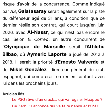
risque d’avoir de la concurrence. Comme indiqué
Galatasaray
par
AS
,
serait également sur la piste
du défenseur âgé de 31 ans, à condition que ce
dernier résilie son contrat, qui court jusqu’en juin
Al-Nassr
2026, avec
, ce qui n’est pas encore le
cas. Selon
El Correo
, un autre concurrent de
Olympique de Marseille
Athletic
l’
serait l’
Bilbao
Aymeric Laporte
, où
a joué de 2012 à
Ernesto Valverde
2018. Il serait la priorité d’
et
Mikel González
de
, directeur général du club
espagnol, qui compterait entrer en contact avec
lui dans les prochains jours.
Articles liés
Le PSG rêve d'un crack... qui va régaler Mbappé ?
De Zerbi : L’annonce qui va faire paniquer l’OM !