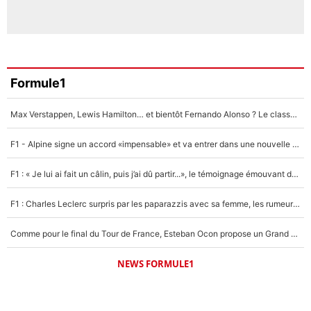
Formule1
Max Verstappen, Lewis Hamilton… et bientôt Fernando Alonso ? Le classement des pilotes les mieux payés en Formule 1 risque de changer !
F1 - Alpine signe un accord «impensable» et va entrer dans une nouvelle dimension : Grande nouvelle pour Pierre Gasly !
F1 : « Je lui ai fait un câlin, puis j’ai dû partir...», le témoignage émouvant de Max Verstappen sur sa fille
F1 : Charles Leclerc surpris par les paparazzis avec sa femme, les rumeurs étaient vraies !
Comme pour le final du Tour de France, Esteban Ocon propose un Grand Prix de Formule 1 à Paris : «Autour de l’Arc de Triomphe, ce serait génial» !
NEWS FORMULE1