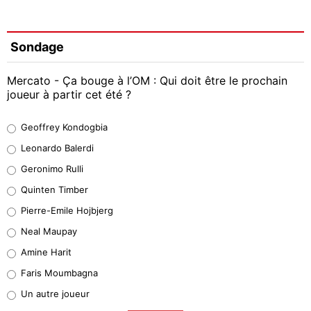
Sondage
Mercato - Ça bouge à l’OM : Qui doit être le prochain
joueur à partir cet été ?
Geoffrey Kondogbia
Geoffrey Kondogbia
38%
Leonardo Balerdi
Leonardo Balerdi
Geronimo Rulli
32%
Quinten Timber
Geronimo Rulli
Pierre-Emile Hojbjerg
5%
Neal Maupay
Quinten Timber
Amine Harit
1%
Faris Moumbagna
Pierre-Emile Hojbjerg
Un autre joueur
9%