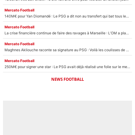
Mercato Football
140M€ pour Yan Diomandé : Le PSG a dit non au transfert qui bat tous les records sur le mercato
Mercato Football
La crise financière continue de faire des ravages à Marseille : L’OM a placé 12 joueurs sur le marché des transferts… et ça pourrait lui rapporter près de 100M€ !
Mercato Football
Maghnes Akliouche raconte sa signature au PSG : Voilà les coulisses de son transfert de rêve à 50M€
Mercato Football
250M€ pour signer une star : Le PSG avait déjà réalisé une folie sur le mercato bien avant Neymar !
NEWS FOOTBALL