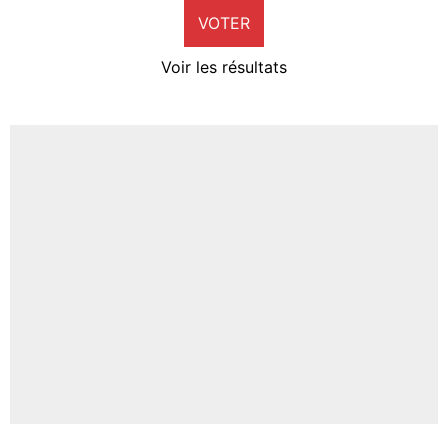
VOTER
Neal Maupay
4%
Voir les résultats
Amine Harit
3%
Faris Moumbagna
5%
Un autre joueur
5%
1540 personnes ont participé aux votes.