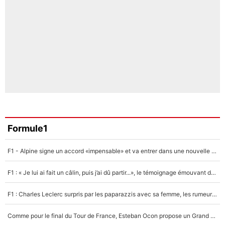
Formule1
F1 - Alpine signe un accord «impensable» et va entrer dans une nouvelle dimension : Grande nouvelle pour Pierre Gasly !
F1 : « Je lui ai fait un câlin, puis j’ai dû partir...», le témoignage émouvant de Max Verstappen sur sa fille
F1 : Charles Leclerc surpris par les paparazzis avec sa femme, les rumeurs étaient vraies !
Comme pour le final du Tour de France, Esteban Ocon propose un Grand Prix de Formule 1 à Paris : «Autour de l’Arc de Triomphe, ce serait génial» !