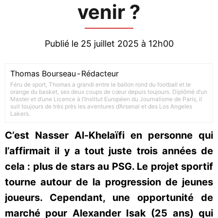
venir ?
Publié le 25 juillet 2025 à 12h00
Thomas Bourseau
-
Rédacteur
Féru de sport, Thomas a grandi entre le ballon rond du football et le
orange du basket, ses deux coups de cœur depuis toujours. Diplômé d’un
Master et d’une Licence à l’Institut Européen du Journalisme de Paris, il
suit toujours de très près les aventures d’Arsenal et des Los Angeles
Lakers.
C’est Nasser Al-Khelaïfi en personne qui
l’affirmait il y a tout juste trois années de
cela : plus de stars au PSG. Le projet sportif
tourne autour de la progression de jeunes
joueurs. Cependant, une opportunité de
marché pour Alexander Isak (25 ans) qui