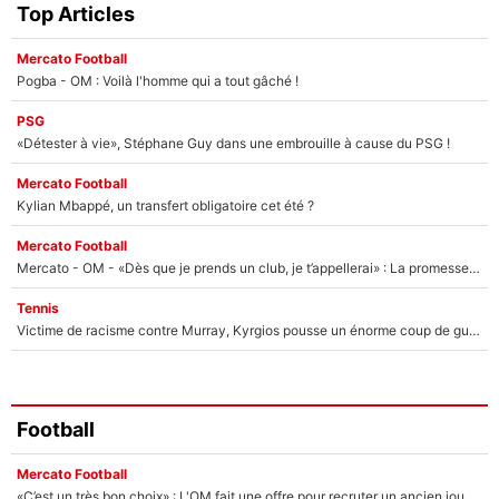
Top Articles
Mercato Football
Pogba - OM : Voilà l'homme qui a tout gâché !
PSG
«Détester à vie», Stéphane Guy dans une embrouille à cause du PSG !
Mercato Football
Kylian Mbappé, un transfert obligatoire cet été ?
Mercato Football
Mercato - OM - «Dès que je prends un club, je t’appellerai» : La promesse de Marcelino au moment de claquer la porte
Tennis
Victime de racisme contre Murray, Kyrgios pousse un énorme coup de gueule !
Football
Mercato Football
«C’est un très bon choix» : L'OM fait une offre pour recruter un ancien joueur du PSG... et c'est validé dans l'After Foot !