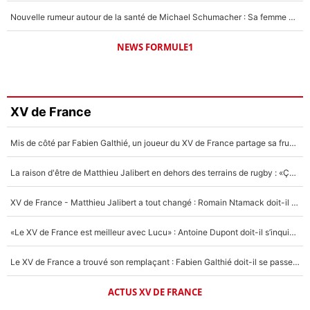
Nouvelle rumeur autour de la santé de Michael Schumacher : Sa femme Corinna sort du silence
NEWS FORMULE1
XV de France
Mis de côté par Fabien Galthié, un joueur du XV de France partage sa frustration : «ils ne me l’ont pas dit tout de suite»
La raison d'être de Matthieu Jalibert en dehors des terrains de rugby : «Ça m'atteint autant que si tu touches à un membre de ma famille»
XV de France - Matthieu Jalibert a tout changé : Romain Ntamack doit-il s’inquiéter pour sa place à un an de la Coupe du monde ?
«Le XV de France est meilleur avec Lucu» : Antoine Dupont doit-il s’inquiéter pour sa place ?
Le XV de France a trouvé son remplaçant : Fabien Galthié doit-il se passer d'Antoine Dupont ?
ACTUS XV DE FRANCE