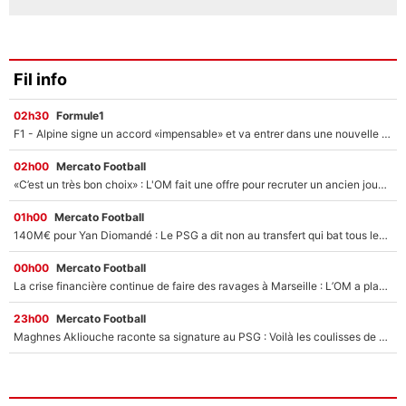
Fil info
02h30
Formule1
F1 - Alpine signe un accord «impensable» et va entrer dans une nouvelle dimension : Grande nouvelle pour Pierre Gasly !
02h00
Mercato Football
«C’est un très bon choix» : L'OM fait une offre pour recruter un ancien joueur du PSG... et c'est validé dans l'After Foot !
01h00
Mercato Football
140M€ pour Yan Diomandé : Le PSG a dit non au transfert qui bat tous les records sur le mercato
00h00
Mercato Football
La crise financière continue de faire des ravages à Marseille : L’OM a placé 12 joueurs sur le marché des transferts… et ça pourrait lui rapporter près de 100M€ !
23h00
Mercato Football
Maghnes Akliouche raconte sa signature au PSG : Voilà les coulisses de son transfert de rêve à 50M€