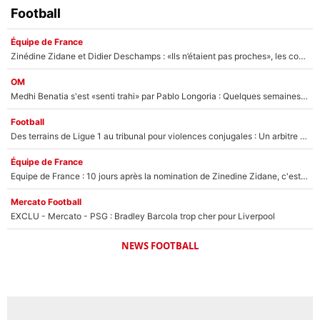
Football
Équipe de France
Zinédine Zidane et Didier Deschamps : «Ils n’étaient pas proches», les confidences d’un membre de l’équipe de France 1998 sur leur relation spéciale
OM
Medhi Benatia s'est «senti trahi» par Pablo Longoria : Quelques semaines après son départ, l'ancien directeur de football de l'OM règle ses comptes
Football
Des terrains de Ligue 1 au tribunal pour violences conjugales : Un arbitre français encourt une peine de 18 mois de prison !
Équipe de France
Equipe de France : 10 jours après la nomination de Zinedine Zidane, c'est au tour de son fils de prendre un nouveau départ !
Mercato Football
EXCLU - Mercato - PSG : Bradley Barcola trop cher pour Liverpool
NEWS FOOTBALL