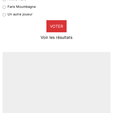
1%
Faris Moumbagna
Pierre-Emile Hojbjerg
Un autre joueur
9%
VOTER
Neal Maupay
4%
Voir les résultats
Amine Harit
3%
Faris Moumbagna
4%
Un autre joueur
5%
1615 personnes ont participé aux votes.