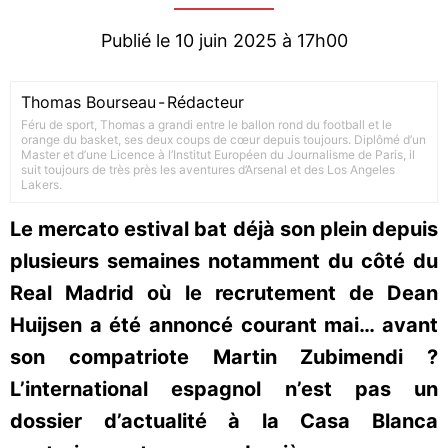
Publié le 10 juin 2025 à 17h00
Thomas Bourseau
-
Rédacteur
Féru de sport, Thomas a grandi entre le ballon rond du football et le
orange du basket, ses deux coups de cœur depuis toujours. Diplômé d’un
Master et d’une Licence à l’Institut Européen du Journalisme de Paris, il
suit toujours de très près les aventures d’Arsenal et des Los Angeles
Lakers.
Le mercato estival bat déjà son plein depuis
plusieurs semaines notamment du côté du
Real Madrid où le recrutement de Dean
Huijsen a été annoncé courant mai… avant
son compatriote Martin Zubimendi ?
L’international espagnol n’est pas un
dossier d’actualité à la Casa Blanca