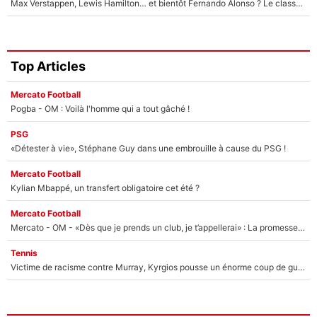
Max Verstappen, Lewis Hamilton… et bientôt Fernando Alonso ? Le classement des pilotes les mieux payés en Formule 1 risque de changer !
Top Articles
Mercato Football
Pogba - OM : Voilà l'homme qui a tout gâché !
PSG
«Détester à vie», Stéphane Guy dans une embrouille à cause du PSG !
Mercato Football
Kylian Mbappé, un transfert obligatoire cet été ?
Mercato Football
Mercato - OM - «Dès que je prends un club, je t’appellerai» : La promesse de Marcelino au moment de claquer la porte
Tennis
Victime de racisme contre Murray, Kyrgios pousse un énorme coup de gueule !