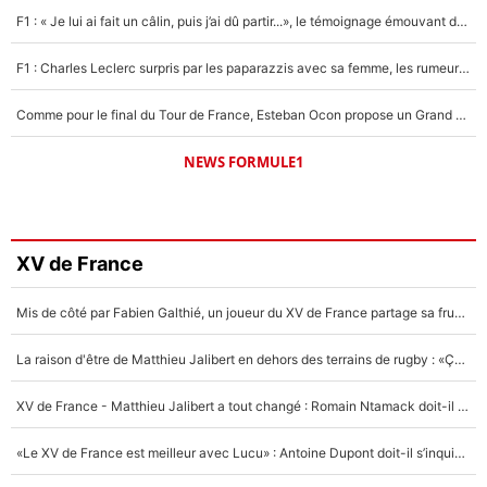
F1 : « Je lui ai fait un câlin, puis j’ai dû partir...», le témoignage émouvant de Max Verstappen sur sa fille
F1 : Charles Leclerc surpris par les paparazzis avec sa femme, les rumeurs étaient vraies !
Comme pour le final du Tour de France, Esteban Ocon propose un Grand Prix de Formule 1 à Paris : «Autour de l’Arc de Triomphe, ce serait génial» !
NEWS FORMULE1
XV de France
Mis de côté par Fabien Galthié, un joueur du XV de France partage sa frustration : «ils ne me l’ont pas dit tout de suite»
La raison d'être de Matthieu Jalibert en dehors des terrains de rugby : «Ça m'atteint autant que si tu touches à un membre de ma famille»
XV de France - Matthieu Jalibert a tout changé : Romain Ntamack doit-il s’inquiéter pour sa place à un an de la Coupe du monde ?
«Le XV de France est meilleur avec Lucu» : Antoine Dupont doit-il s’inquiéter pour sa place ?