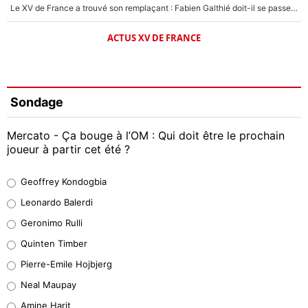
Le XV de France a trouvé son remplaçant : Fabien Galthié doit-il se passer d'Antoine Dupont ?
ACTUS XV DE FRANCE
Sondage
Mercato - Ça bouge à l’OM : Qui doit être le prochain
joueur à partir cet été ?
Geoffrey Kondogbia
Geoffrey Kondogbia
38%
Leonardo Balerdi
Leonardo Balerdi
Geronimo Rulli
32%
Quinten Timber
Geronimo Rulli
Pierre-Emile Hojbjerg
5%
Neal Maupay
Quinten Timber
Amine Harit