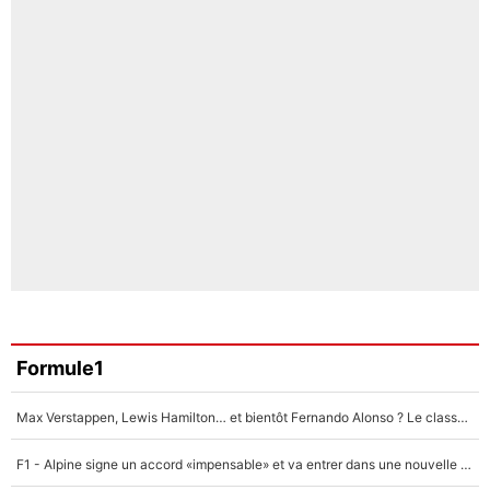
Formule1
Max Verstappen, Lewis Hamilton… et bientôt Fernando Alonso ? Le classement des pilotes les mieux payés en Formule 1 risque de changer !
F1 - Alpine signe un accord «impensable» et va entrer dans une nouvelle dimension : Grande nouvelle pour Pierre Gasly !