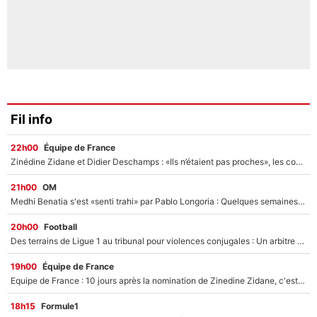
Fil info
22h00
Équipe de France
Zinédine Zidane et Didier Deschamps : «Ils n’étaient pas proches», les confidences d’un membre de l’équipe de France 1998 sur leur relation spéciale
21h00
OM
Medhi Benatia s'est «senti trahi» par Pablo Longoria : Quelques semaines après son départ, l'ancien directeur de football de l'OM règle ses comptes
20h00
Football
Des terrains de Ligue 1 au tribunal pour violences conjugales : Un arbitre français encourt une peine de 18 mois de prison !
19h00
Équipe de France
Equipe de France : 10 jours après la nomination de Zinedine Zidane, c'est au tour de son fils de prendre un nouveau départ !
18h15
Formule1