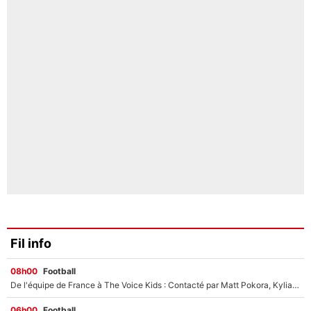
Fil info
08h00
Football
De l'équipe de France à The Voice Kids : Contacté par Matt Pokora, Kylian Mbappé a accepté de jouer un rôle inédit sur TF1 !
06h00
Football