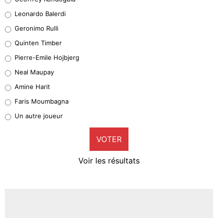
38%
Leonardo Balerdi
Leonardo Balerdi
Geronimo Rulli
32%
Quinten Timber
Geronimo Rulli
Pierre-Emile Hojbjerg
5%
Neal Maupay
Quinten Timber
Amine Harit
1%
Faris Moumbagna
Pierre-Emile Hojbjerg
Un autre joueur
9%
VOTER
Neal Maupay
4%
Voir les résultats
Amine Harit
3%
Faris Moumbagna
4%