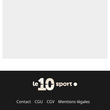
Un autre joueur
5%
1667 personnes ont participé aux votes.
Contact
CGU
CGV
Mentions légales