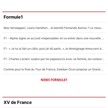
Formule1
Max Verstappen, Lewis Hamilton… et bientôt Fernando Alonso ? Le classement des pilotes les mieux payés en Formule 1 risque de changer !
F1 - Alpine signe un accord «impensable» et va entrer dans une nouvelle dimension : Grande nouvelle pour Pierre Gasly !
F1 : « Je lui ai fait un câlin, puis j’ai dû partir...», le témoignage émouvant de Max Verstappen sur sa fille
F1 : Charles Leclerc surpris par les paparazzis avec sa femme, les rumeurs étaient vraies !
Comme pour le final du Tour de France, Esteban Ocon propose un Grand Prix de Formule 1 à Paris : «Autour de l’Arc de Triomphe, ce serait génial» !
NEWS FORMULE1
XV de France