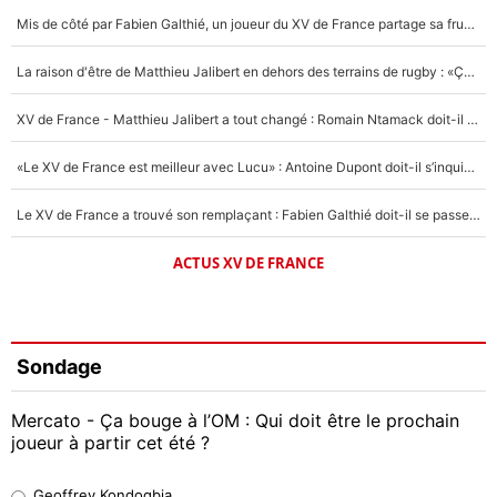
Mis de côté par Fabien Galthié, un joueur du XV de France partage sa frustration : «ils ne me l’ont pas dit tout de suite»
La raison d'être de Matthieu Jalibert en dehors des terrains de rugby : «Ça m'atteint autant que si tu touches à un membre de ma famille»
XV de France - Matthieu Jalibert a tout changé : Romain Ntamack doit-il s’inquiéter pour sa place à un an de la Coupe du monde ?
«Le XV de France est meilleur avec Lucu» : Antoine Dupont doit-il s’inquiéter pour sa place ?
Le XV de France a trouvé son remplaçant : Fabien Galthié doit-il se passer d'Antoine Dupont ?
ACTUS XV DE FRANCE
Sondage
Mercato - Ça bouge à l’OM : Qui doit être le prochain
joueur à partir cet été ?
Geoffrey Kondogbia
Geoffrey Kondogbia