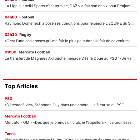
La Liga sur beIN Sports c’est terminé, DAZN a fait son choix pour Benjamin Da Silva et Omar Da Fonseca !
04h00
Football
Raymond Domenech a posé ses conditions pour rejoindre L'EQUIPE du Soir : Il refuse de faire l'émission avec un autre chroniqueur !
02h30
Rugby
«C’est l'une des choses qui me fait le plus peur dans le fait de devenir maman» : En couple avec Antoine Dupont, Iris Mittenaere s'inquiète déjà pour ses futurs enfants !
01h00
Mercato Football
Le transfert de Maghnes Akliouche menace Désiré Doué au PSG : «Je valide à 200%»
Top Articles
PSG
«Détester à vie», Stéphane Guy dans une embrouille à cause du PSG !
Mercato Football
Mercato - OM - «Dès que je prends un club, je t’appellerai» : La promesse de Marcelino au moment de claquer la porte
Tennis
Victime de racisme contre Murray, Kyrgios pousse un énorme coup de gueule !