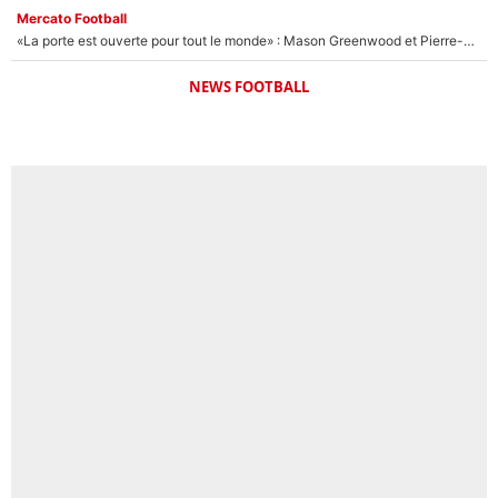
Mercato Football
«La porte est ouverte pour tout le monde» : Mason Greenwood et Pierre-Emerick Aubameyang ont quitté l'OM, Amine Gouiri balance sur la suite du mercato et sur la réaction du vestiaire !
NEWS FOOTBALL