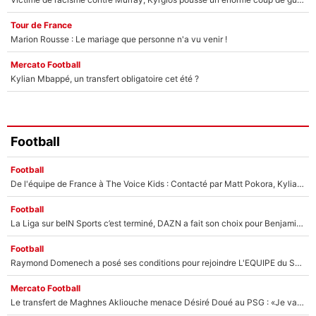
Tour de France
Marion Rousse : Le mariage que personne n'a vu venir !
Mercato Football
Kylian Mbappé, un transfert obligatoire cet été ?
Football
Football
De l'équipe de France à The Voice Kids : Contacté par Matt Pokora, Kylian Mbappé a accepté de jouer un rôle inédit sur TF1 !
Football
La Liga sur beIN Sports c’est terminé, DAZN a fait son choix pour Benjamin Da Silva et Omar Da Fonseca !
Football
Raymond Domenech a posé ses conditions pour rejoindre L'EQUIPE du Soir : Il refuse de faire l'émission avec un autre chroniqueur !
Mercato Football
Le transfert de Maghnes Akliouche menace Désiré Doué au PSG : «Je valide à 200%»