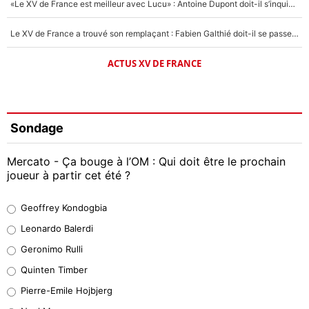
«Le XV de France est meilleur avec Lucu» : Antoine Dupont doit-il s’inquiéter pour sa place ?
Le XV de France a trouvé son remplaçant : Fabien Galthié doit-il se passer d'Antoine Dupont ?
ACTUS XV DE FRANCE
Sondage
Mercato - Ça bouge à l’OM : Qui doit être le prochain
joueur à partir cet été ?
Geoffrey Kondogbia
Geoffrey Kondogbia
38%
Leonardo Balerdi
Leonardo Balerdi
Geronimo Rulli
32%
Quinten Timber
Geronimo Rulli
Pierre-Emile Hojbjerg
5%