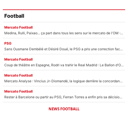
Football
Mercato Football
Medina, Rulli, Paixao... ça part dans tous les sens sur le mercato de l'OM : Frank McCourt va enfin récupérer l'argent qu'il attend ?
PSG
Sans Ousmane Dembélé et Désiré Doué, le PSG a pris une correction face à Majorque : Luis Enrique attend avec impatience des renforts !
Mercato Football
Coup de théâtre en Espagne, Rodri va trahir le Real Madrid : Le Ballon d'Or a choisi de signer au FC Barcelone !
Mercato Football
Mercato Analyse : Vincius Jr-Diomandé, la logique derrière la concordance des temps
Mercato Football
Rester à Barcelone ou partir au PSG, Ferran Torres a enfin pris sa décision : La course contre la montre est lancée !
NEWS FOOTBALL