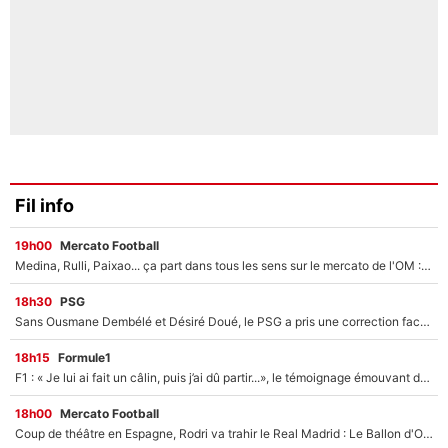
Fil info
19h00
Mercato Football
Medina, Rulli, Paixao... ça part dans tous les sens sur le mercato de l'OM : Frank McCourt va enfin récupérer l'argent qu'il attend ?
18h30
PSG
Sans Ousmane Dembélé et Désiré Doué, le PSG a pris une correction face à Majorque : Luis Enrique attend avec impatience des renforts !
18h15
Formule1
F1 : « Je lui ai fait un câlin, puis j’ai dû partir...», le témoignage émouvant de Max Verstappen sur sa fille
18h00
Mercato Football
Coup de théâtre en Espagne, Rodri va trahir le Real Madrid : Le Ballon d'Or a choisi de signer au FC Barcelone !