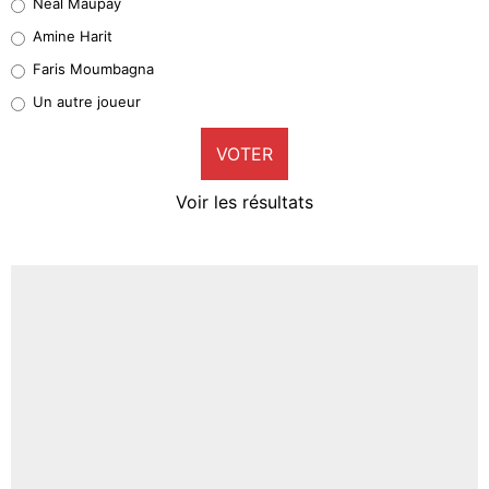
Neal Maupay
Quinten Timber
Amine Harit
1%
Faris Moumbagna
Pierre-Emile Hojbjerg
Un autre joueur
9%
VOTER
Neal Maupay
4%
Voir les résultats
Amine Harit
3%
Faris Moumbagna
5%
Un autre joueur
5%
1519 personnes ont participé aux votes.