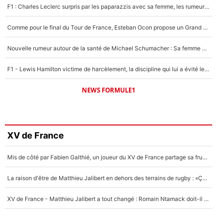
F1 : Charles Leclerc surpris par les paparazzis avec sa femme, les rumeurs étaient vraies !
Comme pour le final du Tour de France, Esteban Ocon propose un Grand Prix de Formule 1 à Paris : «Autour de l’Arc de Triomphe, ce serait génial» !
Nouvelle rumeur autour de la santé de Michael Schumacher : Sa femme Corinna sort du silence
F1 - Lewis Hamilton victime de harcèlement, la discipline qui lui a évité le pire : «J'aurais probablement mal tourné»
NEWS FORMULE1
XV de France
Mis de côté par Fabien Galthié, un joueur du XV de France partage sa frustration : «ils ne me l’ont pas dit tout de suite»
La raison d'être de Matthieu Jalibert en dehors des terrains de rugby : «Ça m'atteint autant que si tu touches à un membre de ma famille»
XV de France - Matthieu Jalibert a tout changé : Romain Ntamack doit-il s’inquiéter pour sa place à un an de la Coupe du monde ?