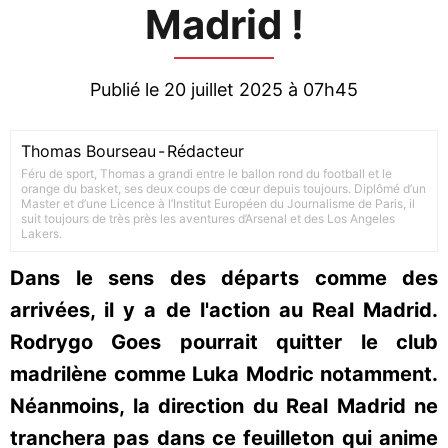
Madrid !
Publié le 20 juillet 2025 à 07h45
Thomas Bourseau
-
Rédacteur
Féru de sport, Thomas a grandi entre le ballon rond du football et le
orange du basket, ses deux coups de cœur depuis toujours. Diplômé d’un
Master et d’une Licence à l’Institut Européen du Journalisme de Paris, il
suit toujours de très près les aventures d’Arsenal et des Los Angeles
Lakers.
Dans le sens des départs comme des
arrivées, il y a de l'action au Real Madrid.
Rodrygo Goes pourrait quitter le club
madrilène comme Luka Modric notamment.
Néanmoins, la direction du Real Madrid ne
tranchera pas dans ce feuilleton qui anime