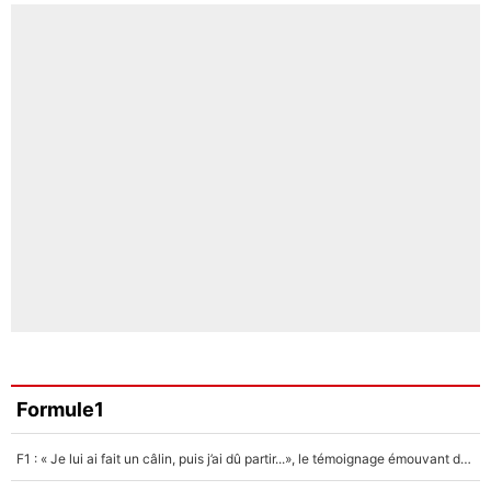
Formule1
F1 : « Je lui ai fait un câlin, puis j’ai dû partir...», le témoignage émouvant de Max Verstappen sur sa fille