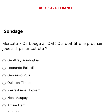
ACTUS XV DE FRANCE
Sondage
Mercato - Ça bouge à l’OM : Qui doit être le prochain
joueur à partir cet été ?
Geoffrey Kondogbia
Geoffrey Kondogbia
38%
Leonardo Balerdi
Leonardo Balerdi
Geronimo Rulli
32%
Quinten Timber
Geronimo Rulli
Pierre-Emile Hojbjerg
5%
Neal Maupay
Quinten Timber
Amine Harit
1%