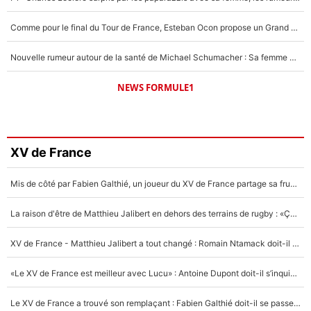
Comme pour le final du Tour de France, Esteban Ocon propose un Grand Prix de Formule 1 à Paris : «Autour de l’Arc de Triomphe, ce serait génial» !
Nouvelle rumeur autour de la santé de Michael Schumacher : Sa femme Corinna sort du silence
NEWS FORMULE1
XV de France
Mis de côté par Fabien Galthié, un joueur du XV de France partage sa frustration : «ils ne me l’ont pas dit tout de suite»
La raison d'être de Matthieu Jalibert en dehors des terrains de rugby : «Ça m'atteint autant que si tu touches à un membre de ma famille»
XV de France - Matthieu Jalibert a tout changé : Romain Ntamack doit-il s’inquiéter pour sa place à un an de la Coupe du monde ?
«Le XV de France est meilleur avec Lucu» : Antoine Dupont doit-il s’inquiéter pour sa place ?
Le XV de France a trouvé son remplaçant : Fabien Galthié doit-il se passer d'Antoine Dupont ?