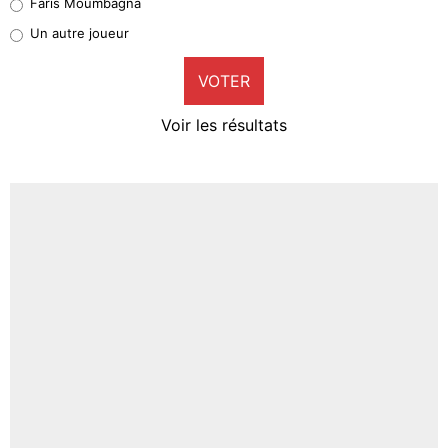
Faris Moumbagna
Pierre-Emile Hojbjerg
Un autre joueur
9%
VOTER
Neal Maupay
4%
Voir les résultats
Amine Harit
3%
Faris Moumbagna
5%
Un autre joueur
5%
1542 personnes ont participé aux votes.