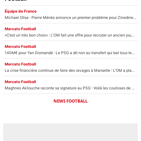
Équipe de France
Michael Olise : Pierre Ménès annonce un premier problème pour Zinedine Zidane en équipe de France
Mercato Football
«C’est un très bon choix» : L'OM fait une offre pour recruter un ancien joueur du PSG... et c'est validé dans l'After Foot !
Mercato Football
140M€ pour Yan Diomandé : Le PSG a dit non au transfert qui bat tous les records sur le mercato
Mercato Football
La crise financière continue de faire des ravages à Marseille : L’OM a placé 12 joueurs sur le marché des transferts… et ça pourrait lui rapporter près de 100M€ !
Mercato Football
Maghnes Akliouche raconte sa signature au PSG : Voilà les coulisses de son transfert de rêve à 50M€
NEWS FOOTBALL