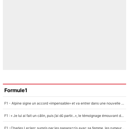
Formule1
F1 - Alpine signe un accord «impensable» et va entrer dans une nouvelle dimension : Grande nouvelle pour Pierre Gasly !
F1 : « Je lui ai fait un câlin, puis j’ai dû partir...», le témoignage émouvant de Max Verstappen sur sa fille
F1 : Charles Leclerc surpris par les paparazzis avec sa femme, les rumeurs étaient vraies !