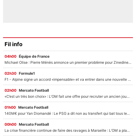
Fil info
04h00
Équipe de France
Michael Olise : Pierre Ménès annonce un premier problème pour Zinedine Zidane en équipe de France
02h30
Formule1
F1 - Alpine signe un accord «impensable» et va entrer dans une nouvelle dimension : Grande nouvelle pour Pierre Gasly !
02h00
Mercato Football
«C’est un très bon choix» : L'OM fait une offre pour recruter un ancien joueur du PSG... et c'est validé dans l'After Foot !
01h00
Mercato Football
140M€ pour Yan Diomandé : Le PSG a dit non au transfert qui bat tous les records sur le mercato
00h00
Mercato Football
La crise financière continue de faire des ravages à Marseille : L’OM a placé 12 joueurs sur le marché des transferts… et ça pourrait lui rapporter près de 100M€ !