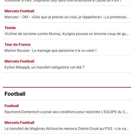
«Détester à vie», Stéphane Guy dans une embrouille à cause du PSG !
Mercato Football
Mercato - OM - «Dès que je prends un club, je t’appellerai» : La promesse de Marcelino au moment de claquer la porte
Tennis
Victime de racisme contre Murray, Kyrgios pousse un énorme coup de gueule !
Tour de France
Marion Rousse : Le mariage que personne n'a vu venir !
Mercato Football
Kylian Mbappé, un transfert obligatoire cet été ?
Football
Football
Raymond Domenech a posé ses conditions pour rejoindre L'EQUIPE du Soir : Il refuse de faire l'émission avec un autre chroniqueur !
Mercato Football
Le transfert de Maghnes Akliouche menace Désiré Doué au PSG : «Je valide à 200%»