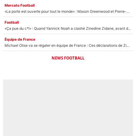
Mercato Football
«La porte est ouverte pour tout le monde» : Mason Greenwood et Pierre-Emerick Aubameyang ont quitté l'OM, Amine Gouiri balance sur la suite du mercato et sur la réaction du vestiaire !
Football
«Ça pue du c*l» : Quand Yannick Noah a clashé Zinedine Zidane, avant de se faire recadrer par le nouveau sélectionneur de l'équipe de France !
Équipe de France
Michael Olise va se régaler en équipe de France : Ces déclarations de Zinedine Zidane qui prouvent qu'il va tout miser sur la star du Bayern Munich !
NEWS FOOTBALL