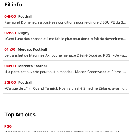
Fil info
04h00
Football
Raymond Domenech a posé ses conditions pour rejoindre L'EQUIPE du Soir : Il refuse de faire l'émission avec un autre chroniqueur !
02h30
Rugby
«C’est l'une des choses qui me fait le plus peur dans le fait de devenir maman» : En couple avec Antoine Dupont, Iris Mittenaere s'inquiète déjà pour ses futurs enfants !
01h00
Mercato Football
Le transfert de Maghnes Akliouche menace Désiré Doué au PSG : «Je valide à 200%»
00h00
Mercato Football
«La porte est ouverte pour tout le monde» : Mason Greenwood et Pierre-Emerick Aubameyang ont quitté l'OM, Amine Gouiri balance sur la suite du mercato et sur la réaction du vestiaire !
23h00
Football
«Ça pue du c*l» : Quand Yannick Noah a clashé Zinedine Zidane, avant de se faire recadrer par le nouveau sélectionneur de l'équipe de France !
Top Articles
PSG