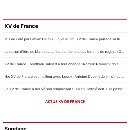
XV de France
Mis de côté par Fabien Galthié, un joueur du XV de France partage sa frustration : «ils ne me l’ont pas dit tout de suite»
La raison d'être de Matthieu Jalibert en dehors des terrains de rugby : «Ça m'atteint autant que si tu touches à un membre de ma famille»
XV de France - Matthieu Jalibert a tout changé : Romain Ntamack doit-il s’inquiéter pour sa place à un an de la Coupe du monde ?
«Le XV de France est meilleur avec Lucu» : Antoine Dupont doit-il s’inquiéter pour sa place ?
Le XV de France a trouvé son remplaçant : Fabien Galthié doit-il se passer d'Antoine Dupont ?
ACTUS XV DE FRANCE
Sondage