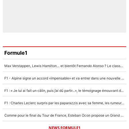
Formule1
Max Verstappen, Lewis Hamilton… et bientôt Fernando Alonso ? Le classement des pilotes les mieux payés en Formule 1 risque de changer !
F1 - Alpine signe un accord «impensable» et va entrer dans une nouvelle dimension : Grande nouvelle pour Pierre Gasly !
F1 : « Je lui ai fait un câlin, puis j’ai dû partir...», le témoignage émouvant de Max Verstappen sur sa fille
F1 : Charles Leclerc surpris par les paparazzis avec sa femme, les rumeurs étaient vraies !
Comme pour le final du Tour de France, Esteban Ocon propose un Grand Prix de Formule 1 à Paris : «Autour de l’Arc de Triomphe, ce serait génial» !
NEWS FORMULE1