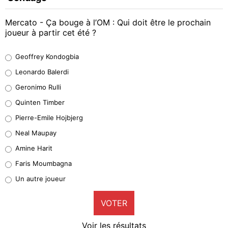
Mercato - Ça bouge à l’OM : Qui doit être le prochain
joueur à partir cet été ?
Geoffrey Kondogbia
Geoffrey Kondogbia
38%
Leonardo Balerdi
Leonardo Balerdi
Geronimo Rulli
32%
Quinten Timber
Geronimo Rulli
Pierre-Emile Hojbjerg
5%
Neal Maupay
Quinten Timber
Amine Harit
1%
Faris Moumbagna
Pierre-Emile Hojbjerg
Un autre joueur
9%
VOTER
Neal Maupay
4%
Voir les résultats