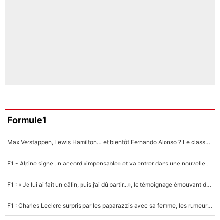
Formule1
Max Verstappen, Lewis Hamilton… et bientôt Fernando Alonso ? Le classement des pilotes les mieux payés en Formule 1 risque de changer !
F1 - Alpine signe un accord «impensable» et va entrer dans une nouvelle dimension : Grande nouvelle pour Pierre Gasly !
F1 : « Je lui ai fait un câlin, puis j’ai dû partir...», le témoignage émouvant de Max Verstappen sur sa fille
F1 : Charles Leclerc surpris par les paparazzis avec sa femme, les rumeurs étaient vraies !