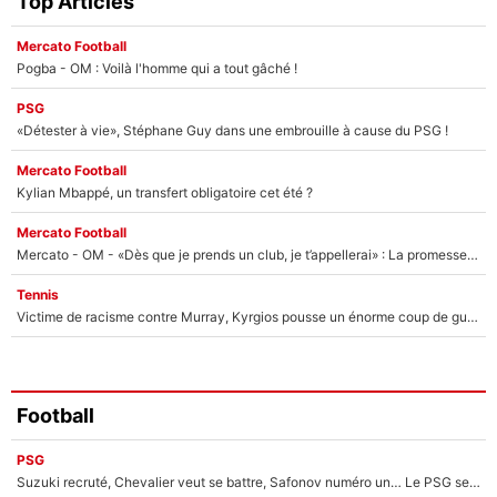
Top Articles
Mercato Football
Pogba - OM : Voilà l'homme qui a tout gâché !
PSG
«Détester à vie», Stéphane Guy dans une embrouille à cause du PSG !
Mercato Football
Kylian Mbappé, un transfert obligatoire cet été ?
Mercato Football
Mercato - OM - «Dès que je prends un club, je t’appellerai» : La promesse de Marcelino au moment de claquer la porte
Tennis
Victime de racisme contre Murray, Kyrgios pousse un énorme coup de gueule !
Football
PSG
Suzuki recruté, Chevalier veut se battre, Safonov numéro un… Le PSG se lance encore dans un gros chantier pour le poste de gardien de but