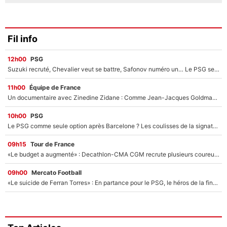
Fil info
12h00
PSG
Suzuki recruté, Chevalier veut se battre, Safonov numéro un… Le PSG se lance encore dans un gros chantier pour le poste de gardien de but
11h00
Équipe de France
Un documentaire avec Zinedine Zidane : Comme Jean-Jacques Goldman et Mylène Farmer, le nouveau sélectionneur de l'équipe de France a recalé une journaliste très connue
10h00
PSG
Le PSG comme seule option après Barcelone ? Les coulisses de la signature historique de Lionel Messi sont révélées au grand jour !
09h15
Tour de France
«Le budget a augmenté» : Decathlon-CMA CGM recrute plusieurs coureurs pour offrir à Paul Seixas une équipe pour gagner le Tour de France 2027
09h00
Mercato Football
«Le suicide de Ferran Torres» : En partance pour le PSG, le héros de la finale de la Coupe du monde s'attire les foudres de la presse espagnole !