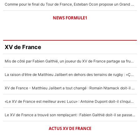
Comme pour le final du Tour de France, Esteban Ocon propose un Grand Prix de Formule 1 à Paris : «Autour de l’Arc de Triomphe, ce serait génial» !
NEWS FORMULE1
XV de France
Mis de côté par Fabien Galthié, un joueur du XV de France partage sa frustration : «ils ne me l’ont pas dit tout de suite»
La raison d'être de Matthieu Jalibert en dehors des terrains de rugby : «Ça m'atteint autant que si tu touches à un membre de ma famille»
XV de France - Matthieu Jalibert a tout changé : Romain Ntamack doit-il s’inquiéter pour sa place à un an de la Coupe du monde ?
«Le XV de France est meilleur avec Lucu» : Antoine Dupont doit-il s’inquiéter pour sa place ?
Le XV de France a trouvé son remplaçant : Fabien Galthié doit-il se passer d'Antoine Dupont ?
ACTUS XV DE FRANCE