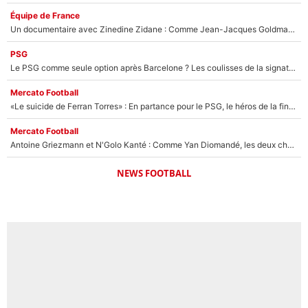
Équipe de France
Un documentaire avec Zinedine Zidane : Comme Jean-Jacques Goldman et Mylène Farmer, le nouveau sélectionneur de l'équipe de France a recalé une journaliste très connue
PSG
Le PSG comme seule option après Barcelone ? Les coulisses de la signature historique de Lionel Messi sont révélées au grand jour !
Mercato Football
«Le suicide de Ferran Torres» : En partance pour le PSG, le héros de la finale de la Coupe du monde s'attire les foudres de la presse espagnole !
Mercato Football
Antoine Griezmann et N'Golo Kanté : Comme Yan Diomandé, les deux champions du monde ont refusé de signer au PSG !
NEWS FOOTBALL