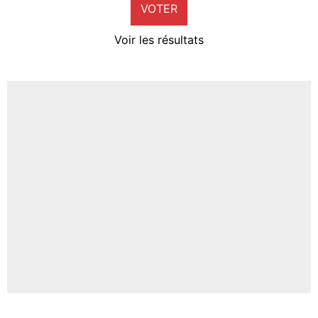
VOTER
Neal Maupay
4%
Voir les résultats
Amine Harit
3%
Faris Moumbagna
4%
Un autre joueur
5%
1635 personnes ont participé aux votes.