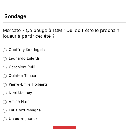
Sondage
Mercato - Ça bouge à l’OM : Qui doit être le prochain
joueur à partir cet été ?
Geoffrey Kondogbia
Geoffrey Kondogbia
38%
Leonardo Balerdi
Leonardo Balerdi
Geronimo Rulli
32%
Quinten Timber
Geronimo Rulli
Pierre-Emile Hojbjerg
5%
Neal Maupay
Quinten Timber
Amine Harit
1%
Faris Moumbagna
Pierre-Emile Hojbjerg
Un autre joueur
9%