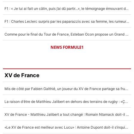
F1 : « Je lui ai fait un câlin, puis j’ai dû partir...», le témoignage émouvant de Max Verstappen sur sa fille
F1 : Charles Leclerc surpris par les paparazzis avec sa femme, les rumeurs étaient vraies !
Comme pour le final du Tour de France, Esteban Ocon propose un Grand Prix de Formule 1 à Paris : «Autour de l’Arc de Triomphe, ce serait génial» !
NEWS FORMULE1
XV de France
Mis de côté par Fabien Galthié, un joueur du XV de France partage sa frustration : «ils ne me l’ont pas dit tout de suite»
La raison d'être de Matthieu Jalibert en dehors des terrains de rugby : «Ça m'atteint autant que si tu touches à un membre de ma famille»
XV de France - Matthieu Jalibert a tout changé : Romain Ntamack doit-il s’inquiéter pour sa place à un an de la Coupe du monde ?
«Le XV de France est meilleur avec Lucu» : Antoine Dupont doit-il s’inquiéter pour sa place ?