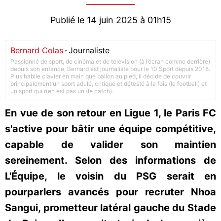
Publié le 14 juin 2025 à 01h15
Bernard Colas
-
Journaliste
Passionné de sport, de cinéma et de télévision (à l’écran comme derrière)
depuis son enfance, Bernard est journaliste pour le 10 Sport depuis 2018.
Plus habile clavier en main que ballon au pied, il décide de couvrir
principalement un sport adulé, critiqué et détesté à la fois (le football) et
un sport qui n’en est pas un (le catch).
En vue de son retour en Ligue 1, le Paris FC
s'active pour bâtir une équipe compétitive,
capable de valider son maintien
sereinement. Selon des informations de
L'Équipe, le voisin du PSG serait en
pourparlers avancés pour recruter Nhoa
Sangui, prometteur latéral gauche du Stade