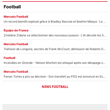
Football
Mercato Football
Un record bientôt explosé grâce à Bradley Barcola et Ibrahim Mbaye : Le PSG sur le point de réaliser un mercato historique ?
Équipe de France
Zinédine Zidane va sélectionner des nouveaux joueurs : L’IA dévoile les 5 cracks qui pourraient rapidement le rejoindre en équipe de France !
Mercato Football
Trahison de Longoria, secrets de Frank McCourt, démission de Roberto De Zerbi : Medhi Benatia se lâche sur son départ de l'OM et fait d'importantes révélations
Football
Incendies en Gironde - Nelson Monfort est attaqué après son dérapage sur CNews : «Et lui, il prend combien pour parler dans un studio climatisé?»
Mercato Football
Ferran Torres a pris sa décision : Son transfert au PSG est annoncé en Espagne !
NEWS FOOTBALL