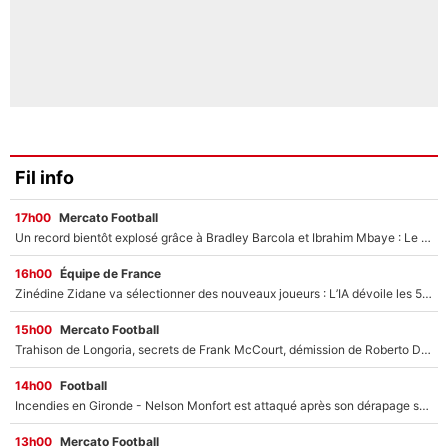
Fil info
17h00
Mercato Football
Un record bientôt explosé grâce à Bradley Barcola et Ibrahim Mbaye : Le PSG sur le point de réaliser un mercato historique ?
16h00
Équipe de France
Zinédine Zidane va sélectionner des nouveaux joueurs : L’IA dévoile les 5 cracks qui pourraient rapidement le rejoindre en équipe de France !
15h00
Mercato Football
Trahison de Longoria, secrets de Frank McCourt, démission de Roberto De Zerbi : Medhi Benatia se lâche sur son départ de l'OM et fait d'importantes révélations
14h00
Football
Incendies en Gironde - Nelson Monfort est attaqué après son dérapage sur CNews : «Et lui, il prend combien pour parler dans un studio climatisé?»
13h00
Mercato Football