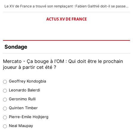
Le XV de France a trouvé son remplaçant : Fabien Galthié doit-il se passer d'Antoine Dupont ?
ACTUS XV DE FRANCE
Sondage
Mercato - Ça bouge à l’OM : Qui doit être le prochain
joueur à partir cet été ?
Geoffrey Kondogbia
Geoffrey Kondogbia
38%
Leonardo Balerdi
Leonardo Balerdi
Geronimo Rulli
32%
Quinten Timber
Geronimo Rulli
Pierre-Emile Hojbjerg
5%
Neal Maupay
Quinten Timber