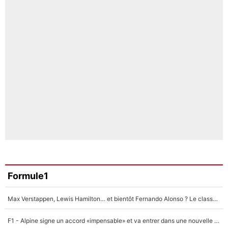
Formule1
Max Verstappen, Lewis Hamilton… et bientôt Fernando Alonso ? Le classement des pilotes les mieux payés en Formule 1 risque de changer !
F1 - Alpine signe un accord «impensable» et va entrer dans une nouvelle dimension : Grande nouvelle pour Pierre Gasly !