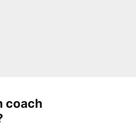
n coach
?