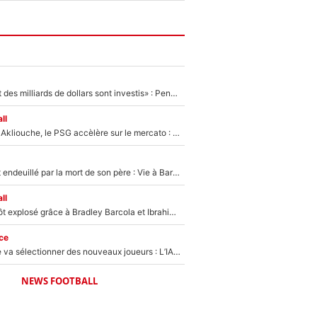
«Des milliards et des milliards de dollars sont investis» : Pendant que l'OM est en pleine crise financière, Frank McCourt lance un nouveau projet à 260M€ !
ll
Après Maghnes Akliouche, le PSG accèlère sur le mercato : Voilà les deux nouvelles recrues qui vont signer la semaine prochaine ?
Lionel Messi est endeuillé par la mort de son père : Vie à Barcelone, transfert au PSG... voilà comment Jorge Messi a joué un rôle essentiel dans sa carrière !
ll
Un record bientôt explosé grâce à Bradley Barcola et Ibrahim Mbaye : Le PSG sur le point de réaliser un mercato historique ?
ce
Zinédine Zidane va sélectionner des nouveaux joueurs : L’IA dévoile les 5 cracks qui pourraient rapidement le rejoindre en équipe de France !
NEWS FOOTBALL