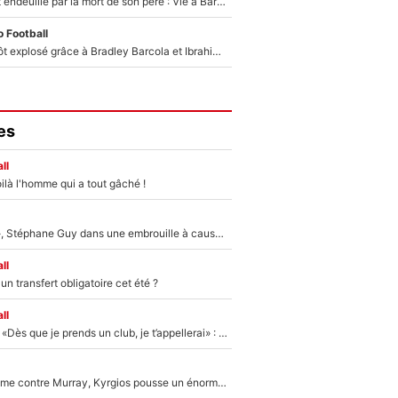
Lionel Messi est endeuillé par la mort de son père : Vie à Barcelone, transfert au PSG... voilà comment Jorge Messi a joué un rôle essentiel dans sa carrière !
 Football
Un record bientôt explosé grâce à Bradley Barcola et Ibrahim Mbaye : Le PSG sur le point de réaliser un mercato historique ?
es
ll
ilà l'homme qui a tout gâché !
«Détester à vie», Stéphane Guy dans une embrouille à cause du PSG !
ll
n transfert obligatoire cet été ?
ll
Mercato - OM - «Dès que je prends un club, je t’appellerai» : La promesse de Marcelino au moment de claquer la porte
Victime de racisme contre Murray, Kyrgios pousse un énorme coup de gueule !