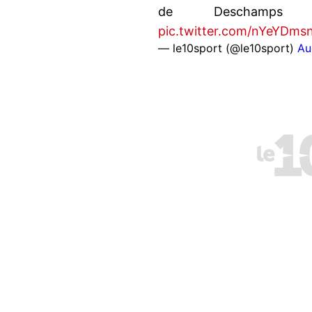
de Descham
pic.twitter.com/nYeYDms
— le10sport (@le10sport)
Au