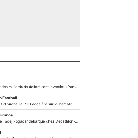
«Des milliards et des milliards de dollars sont investis» : Pendant que l'OM est en pleine crise financière, Frank McCourt lance un nouveau projet à 260M€ !
 Football
Après Maghnes Akliouche, le PSG accèlère sur le mercato : Voilà les deux nouvelles recrues qui vont signer la semaine prochaine ?
 France
Un coéquipier de Tadej Pogacar débarque chez Decathlon-CMA CGM pour épauler Paul Seixas : «Mes meilleures années sont à venir»
l