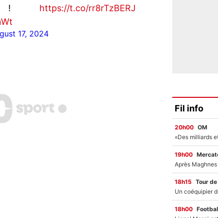
ps !
https://t.co/rr8rTzBERJ
nWt
gust 17, 2024
Fil info
20h00
OM
19h00
Mercato
18h15
Tour de
18h00
Footbal