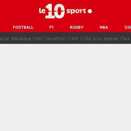
dollars sont investis» : Pendant que l'OM est en pleine crise financière, Fran
SG accèlère sur le mercato : Voilà les deux nouvelles recrues qui
FOOTBALL
F1
RUGBY
NBA
CO
r débarque chez Decathlon-CMA CGM pour épauler Paul Seixas : «M
rt de son père : Vie à Barcelone, transfert au PSG... voilà comment Jorge Messi
âce à Bradley Barcola et Ibrahim Mbaye : Le PSG sur le point de