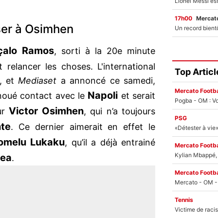
17h00
Mercato
ser à Osimhen
çalo Ramos
, sorti à la 20e minute
t relancer les choses. L'international
Top Articl
s, et
Mediaset
a annoncé ce samedi,
Mercato Footba
Napoli
noué contact avec le
et serait
Pogba - OM : Vo
Victor Osimhen
ur
, qui n’a toujours
PSG
te
. Ce dernier aimerait en effet le
omelu Lukaku
, qu’il a déjà entrainé
Mercato Footba
Kylian Mbappé, u
sea
.
Mercato Footba
Tennis