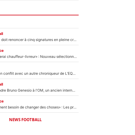
ll
Grégory Lorenzi doit renoncer à cinq signatures en pleine crise financière : L’IA propose sept noms à l’OM pour un mercato réussi... à seulement 5M€ !
ce
«Plus grand, je ferai chauffeur-livreur» : Nouveau sélectionneur des Bleus, Zinédine Zidane s’était imaginé un avenir très différent lorsqu'il était enfant
Johan Micoud en conflit avec un autre chroniqueur de L’EQUIPE du Soir : «Pendant un moment, je ne les ai pas remis ensemble dans l'émission»
ll
Proche de rejoindre Bruno Genesio à l'OM, un ancien international français va finalement débarquer... sur RMC !
ce
«Il y a probablement besoin de changer des choses» : Les premiers changements de Zinedine Zidane en équipe de France sont révélés ?
NEWS FOOTBALL