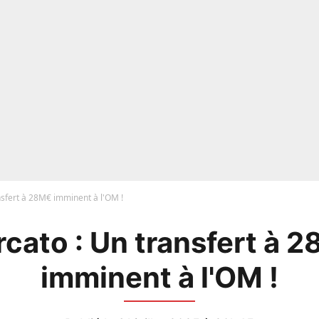
nsfert à 28M€ imminent à l'OM !
cato : Un transfert à 
imminent à l'OM !