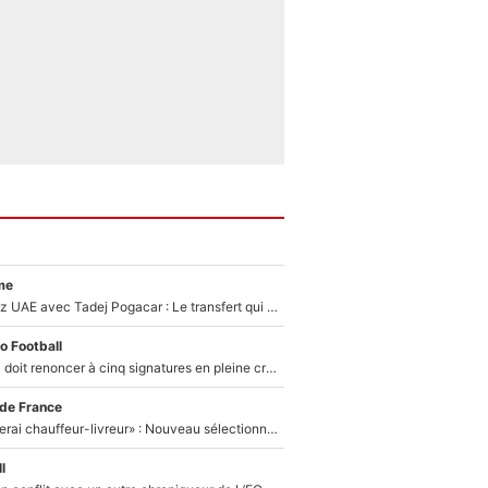
me
Paul Seixas chez UAE avec Tadej Pogacar : Le transfert qui effraie le peloton, «c’est la pire des choses qui puisse arriver»
o Football
Grégory Lorenzi doit renoncer à cinq signatures en pleine crise financière : L’IA propose sept noms à l’OM pour un mercato réussi... à seulement 5M€ !
 de France
«Plus grand, je ferai chauffeur-livreur» : Nouveau sélectionneur des Bleus, Zinédine Zidane s’était imaginé un avenir très différent lorsqu'il était enfant
l