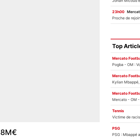
23h00
Mercat
Top Articl
Mercato Footba
Pogba - OM : Vo
Mercato Footba
Kylian Mbappé, u
Mercato Footba
Tennis
PSG
 28M€
PSG : Mbappé ac