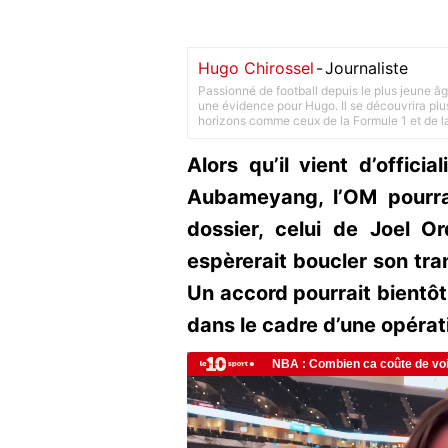
Hugo Chirossel
-
Journaliste
Passionné de football depuis le plus jeune âg
une évidence pour Hugo. Il se découvrira plus
horizons comme ceux de la Formule 1 et de l
Alors qu’il vient d’officia
Aubameyang, l’OM pourrai
dossier, celui de Joel O
espèrerait boucler son tran
Un accord pourrait bientôt
dans le cadre d’une opéra