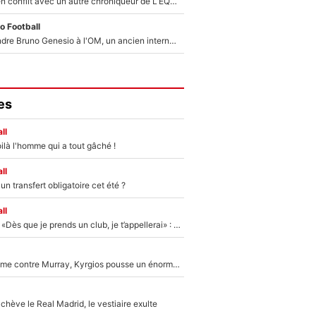
Johan Micoud en conflit avec un autre chroniqueur de L’EQUIPE du Soir : «Pendant un moment, je ne les ai pas remis ensemble dans l'émission»
o Football
Proche de rejoindre Bruno Genesio à l'OM, un ancien international français va finalement débarquer... sur RMC !
es
ll
ilà l'homme qui a tout gâché !
ll
n transfert obligatoire cet été ?
ll
Mercato - OM - «Dès que je prends un club, je t’appellerai» : La promesse de Marcelino au moment de claquer la porte
Victime de racisme contre Murray, Kyrgios pousse un énorme coup de gueule !
hève le Real Madrid, le vestiaire exulte