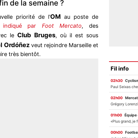
 fin de la semaine ?
OM
elle priorité de l’
au poste de
indiqué par
Foot Mercato
, des
Club Bruges
vec le
, où il est sous
l Ordóñez
veut rejoindre Marseille et
ire très bientôt.
Fil info
02h30
Cyclis
02h00
Mercat
01h00
Équipe
00h00
Footbal