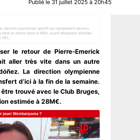
Publié le 31 juillet 2025 à 20h45
e, devenir journaliste sportif est rapidement devenu
 tard un amour pour la NBA, avant d’explorer d’autres
a NFL.
liser le retour de Pierre-Emerick
t aller très vite dans un autre
rdóñez. La direction olympienne
sfert d’ici à la fin de la semaine.
 être trouvé avec le Club Bruges,
tion estimée à 28M€.