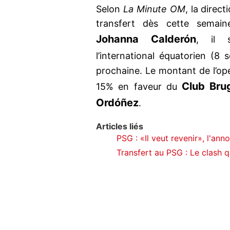
Selon
La Minute OM
, la direc
transfert dès cette semaine
Johanna Calderón
, il s
l’international équatorien (8 s
prochaine. Le montant de l’opé
Club Bru
15% en faveur du
Ordóñez
.
Articles liés
PSG : «Il veut revenir», l'ann
Transfert au PSG : Le clash q