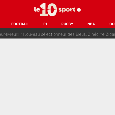
dej Pogacar : Le transfert qui effraie le peloton, «c’est la 
nq signatures en pleine crise financière : L’IA propose sept noms à l’OM po
FOOTBALL
F1
RUGBY
NBA
CO
reur» : Nouveau sélectionneur des Bleus, Zinédine Zidane s’était imaginé un av
 autre chroniqueur de L’EQUIPE du Soir : «Pendant un moment, je ne les 
enesio à l'OM, un ancien international français va finalemen