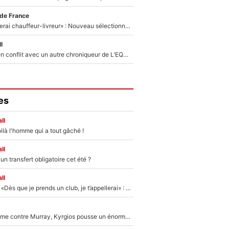
 de France
«Plus grand, je ferai chauffeur-livreur» : Nouveau sélectionneur des Bleus, Zinédine Zidane s’était imaginé un avenir très différent lorsqu'il était enfant
l
Johan Micoud en conflit avec un autre chroniqueur de L’EQUIPE du Soir : «Pendant un moment, je ne les ai pas remis ensemble dans l'émission»
es
ll
ilà l'homme qui a tout gâché !
ll
n transfert obligatoire cet été ?
ll
Mercato - OM - «Dès que je prends un club, je t’appellerai» : La promesse de Marcelino au moment de claquer la porte
Victime de racisme contre Murray, Kyrgios pousse un énorme coup de gueule !