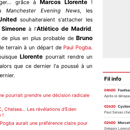
Marcos Llorente
ger... grâce à
!
u
Manchester Evening News
, les
United
souhaiteraient s'attacher les
 Simeone
Atlético de Madrid
à l'
.
Bruno
le de plus en plus probable de
 le terrain à un départ de
Paul Pogba
.
Llorente
 puisque
pourrait rendre un
 alors que ce dernier l'a poussé à un
ernier.
Fil info
04h00
Footbal
ne pourrait prendre une décision radicale
02h30
Cyclis
C, Chelsea… Les révélations d’Eden
 !
 Pogba aurait une préférence claire pour
02h00
Mercat