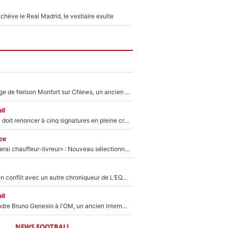
hève le Real Madrid, le vestiaire exulte
Après le dérapage de Nelson Monfort sur CNews, un ancien journaliste de France Télévisions relance la polémique sur les incendies en Gironde
ll
Grégory Lorenzi doit renoncer à cinq signatures en pleine crise financière : L’IA propose sept noms à l’OM pour un mercato réussi... à seulement 5M€ !
ce
«Plus grand, je ferai chauffeur-livreur» : Nouveau sélectionneur des Bleus, Zinédine Zidane s’était imaginé un avenir très différent lorsqu'il était enfant
Johan Micoud en conflit avec un autre chroniqueur de L’EQUIPE du Soir : «Pendant un moment, je ne les ai pas remis ensemble dans l'émission»
ll
Proche de rejoindre Bruno Genesio à l'OM, un ancien international français va finalement débarquer... sur RMC !
NEWS FOOTBALL