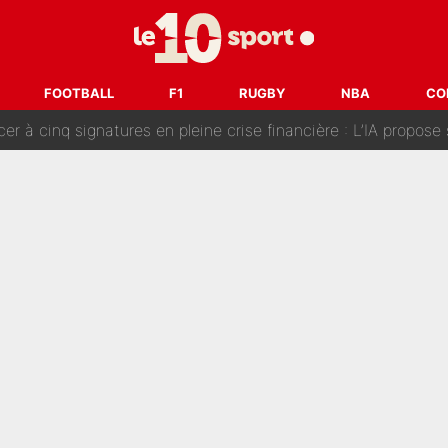
fort sur CNews, un ancien journaliste de France Télévisions relance la 
dej Pogacar : Le transfert qui effraie le peloton, «c’est la 
FOOTBALL
F1
RUGBY
NBA
CO
nq signatures en pleine crise financière : L’IA propose sept noms à l’OM po
reur» : Nouveau sélectionneur des Bleus, Zinédine Zidane s’était imaginé un av
 autre chroniqueur de L’EQUIPE du Soir : «Pendant un moment, je ne les 