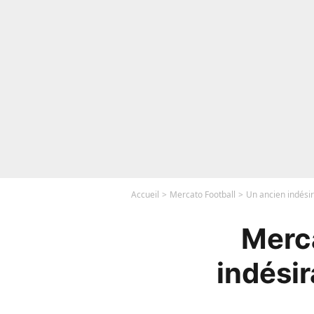
Accueil
Mercato Football
Un ancien indési
Merca
indési