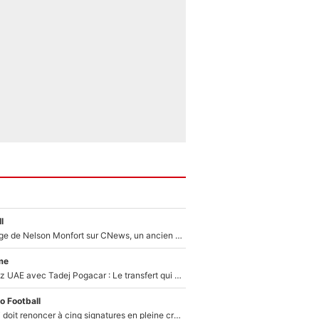
l
Après le dérapage de Nelson Monfort sur CNews, un ancien journaliste de France Télévisions relance la polémique sur les incendies en Gironde
me
Paul Seixas chez UAE avec Tadej Pogacar : Le transfert qui effraie le peloton, «c’est la pire des choses qui puisse arriver»
o Football
Grégory Lorenzi doit renoncer à cinq signatures en pleine crise financière : L’IA propose sept noms à l’OM pour un mercato réussi... à seulement 5M€ !