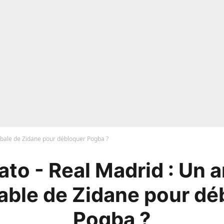
rbale de Zidane pour débloquer Pogba ?
to - Real Madrid : Un 
rable de Zidane pour dé
Pogba ?