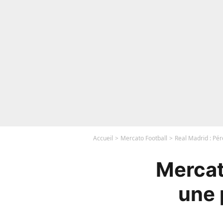
Accueil
Mercato Football
Real Madrid : Pér
Mercat
une 