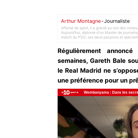
Arthur Montagne
-
Journaliste
Affamé de sport, il a grandi au son des moteu
Aujourd’hui, diplomé d'un Master de journalism
match du PSG, ses deux passions et spéciali
Régulièrement annoncé 
semaines, Gareth Bale souh
le Real Madrid ne s’oppos
une préférence pour un prê