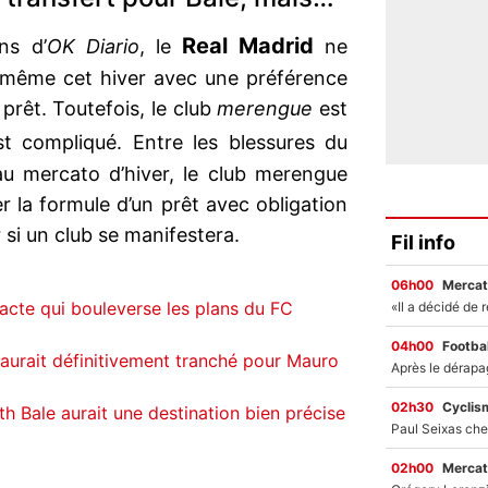
Real Madrid
ns d’
OK Diario
, le
ne
 même cet hiver avec une préférence
 prêt. Toutefois, le club
merengue
est
t compliqué. Entre les blessures du
s au mercato d’hiver, le club merengue
r la formule d’un prêt avec obligation
 si un club se manifestera.
Fil info
06h00
Mercat
acte qui bouleverse les plans du FC
04h00
Footbal
 aurait définitivement tranché pour Mauro
02h30
Cyclis
h Bale aurait une destination bien précise
02h00
Mercat