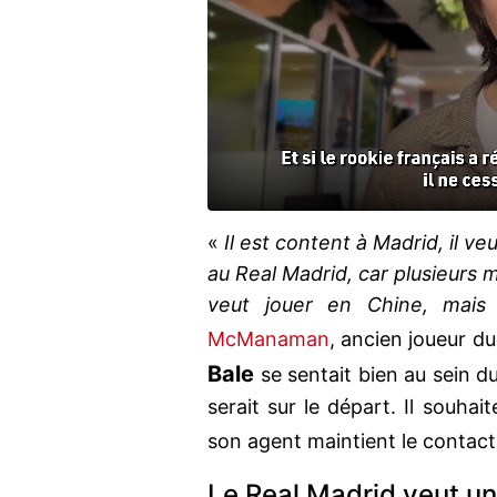
«
Il est content à Madrid, il veu
au Real Madrid, car plusieurs mé
veut jouer en Chine, mais 
McManaman
, ancien joueur d
Bale
se sentait bien au sein d
serait sur le départ. Il souhai
son agent maintient le contac
Le Real Madrid veut un