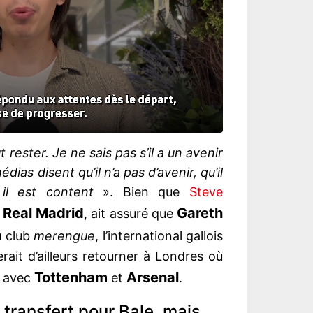
t rester. Je ne sais pas s’il a un avenir
dias disent qu’il n’a pas d’avenir, qu’il
il est content
». Bien que
Steve
Real Madrid
Gareth
u
, ait assuré que
u club
merengue
, l’international gallois
terait d’ailleurs retourner à Londres où
Tottenham
Arsenal
t avec
et
.
 transfert pour Bale, mais…