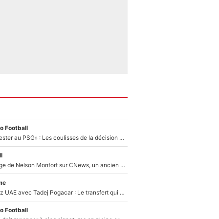
o Football
«Il a décidé de rester au PSG» : Les coulisses de la décision de Lucas Chevalier pour son transfert
l
Après le dérapage de Nelson Monfort sur CNews, un ancien journaliste de France Télévisions relance la polémique sur les incendies en Gironde
me
Paul Seixas chez UAE avec Tadej Pogacar : Le transfert qui effraie le peloton, «c’est la pire des choses qui puisse arriver»
o Football