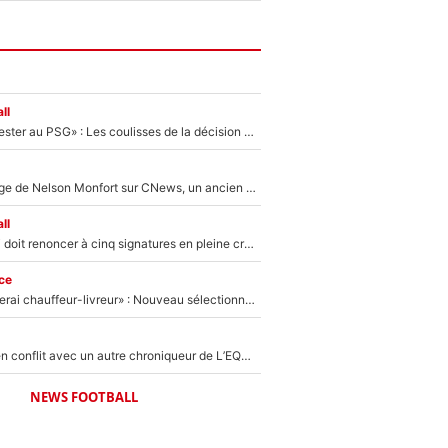
ll
«Il a décidé de rester au PSG» : Les coulisses de la décision de Lucas Chevalier pour son transfert
Après le dérapage de Nelson Monfort sur CNews, un ancien journaliste de France Télévisions relance la polémique sur les incendies en Gironde
ll
Grégory Lorenzi doit renoncer à cinq signatures en pleine crise financière : L’IA propose sept noms à l’OM pour un mercato réussi... à seulement 5M€ !
ce
«Plus grand, je ferai chauffeur-livreur» : Nouveau sélectionneur des Bleus, Zinédine Zidane s’était imaginé un avenir très différent lorsqu'il était enfant
Johan Micoud en conflit avec un autre chroniqueur de L’EQUIPE du Soir : «Pendant un moment, je ne les ai pas remis ensemble dans l'émission»
NEWS FOOTBALL