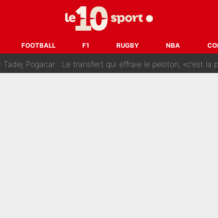
SG» : Les coulisses de la décision de Lucas Chevalier pour s
fort sur CNews, un ancien journaliste de France Télévisions relance la 
FOOTBALL
F1
RUGBY
NBA
CO
dej Pogacar : Le transfert qui effraie le peloton, «c’est la 
nq signatures en pleine crise financière : L’IA propose sept noms à l’OM po
reur» : Nouveau sélectionneur des Bleus, Zinédine Zidane s’était imaginé un av