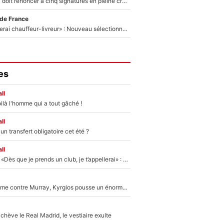
Grégory Lorenzi doit renoncer à cinq signatures en pleine crise financière : L’IA propose sept noms à l’OM pour un mercato réussi... à seulement 5M€ !
 de France
«Plus grand, je ferai chauffeur-livreur» : Nouveau sélectionneur des Bleus, Zinédine Zidane s’était imaginé un avenir très différent lorsqu'il était enfant
es
ll
ilà l'homme qui a tout gâché !
ll
n transfert obligatoire cet été ?
ll
Mercato - OM - «Dès que je prends un club, je t’appellerai» : La promesse de Marcelino au moment de claquer la porte
Victime de racisme contre Murray, Kyrgios pousse un énorme coup de gueule !
hève le Real Madrid, le vestiaire exulte