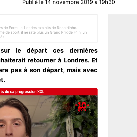
Publié le 14 novembre 2019 à 19h30
rs de Formule 1 et des exploits de Ronaldinho.
e de sport, il ne rate plus un Grand Prix de F1 ni un
tés
sur le départ ces dernières
aiterait retourner à Londres. Et
era pas à son départ, mais avec
t.