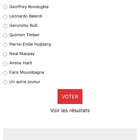
Geoffrey Kondogbia
Geoffrey Kondogbia
38%
Leonardo Balerdi
Leonardo Balerdi
Geronimo Rulli
32%
Quinten Timber
Geronimo Rulli
Pierre-Emile Hojbjerg
5%
Neal Maupay
Quinten Timber
Amine Harit
1%
Faris Moumbagna
Pierre-Emile Hojbjerg
Un autre joueur
9%
VOTER
Neal Maupay
4%
Voir les résultats
Amine Harit
3%
Faris Moumbagna