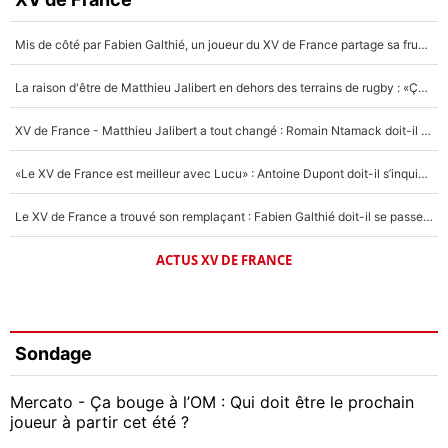
Mis de côté par Fabien Galthié, un joueur du XV de France partage sa frustration : «ils ne me l’ont pas dit tout de suite»
La raison d'être de Matthieu Jalibert en dehors des terrains de rugby : «Ça m'atteint autant que si tu touches à un membre de ma famille»
XV de France - Matthieu Jalibert a tout changé : Romain Ntamack doit-il s’inquiéter pour sa place à un an de la Coupe du monde ?
«Le XV de France est meilleur avec Lucu» : Antoine Dupont doit-il s’inquiéter pour sa place ?
Le XV de France a trouvé son remplaçant : Fabien Galthié doit-il se passer d'Antoine Dupont ?
ACTUS XV DE FRANCE
Sondage
Mercato - Ça bouge à l’OM : Qui doit être le prochain
joueur à partir cet été ?