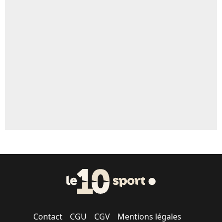
4%
Un autre joueur
5%
1602 personnes ont participé aux votes.
Contact
CGU
CGV
Mentions légales