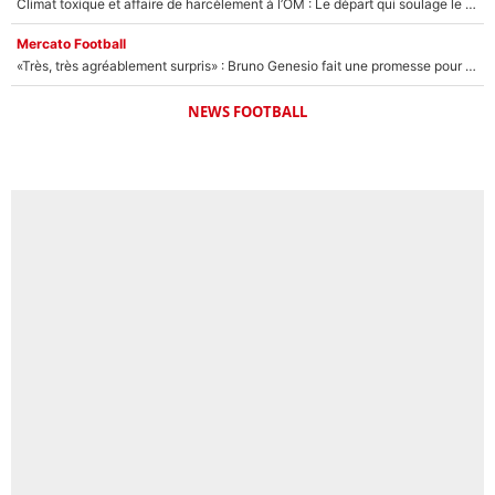
Climat toxique et affaire de harcèlement à l’OM : Le départ qui soulage le vestiaire de Bruno Genesio
Mercato Football
«Très, très agréablement surpris» : Bruno Genesio fait une promesse pour la suite du mercato de l’OM et rassure les supporters
NEWS FOOTBALL