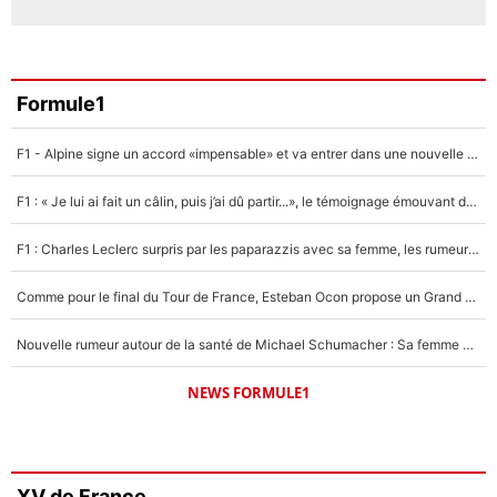
Formule1
F1 - Alpine signe un accord «impensable» et va entrer dans une nouvelle dimension : Grande nouvelle pour Pierre Gasly !
F1 : « Je lui ai fait un câlin, puis j’ai dû partir...», le témoignage émouvant de Max Verstappen sur sa fille
F1 : Charles Leclerc surpris par les paparazzis avec sa femme, les rumeurs étaient vraies !
Comme pour le final du Tour de France, Esteban Ocon propose un Grand Prix de Formule 1 à Paris : «Autour de l’Arc de Triomphe, ce serait génial» !
Nouvelle rumeur autour de la santé de Michael Schumacher : Sa femme Corinna sort du silence
NEWS FORMULE1
XV de France