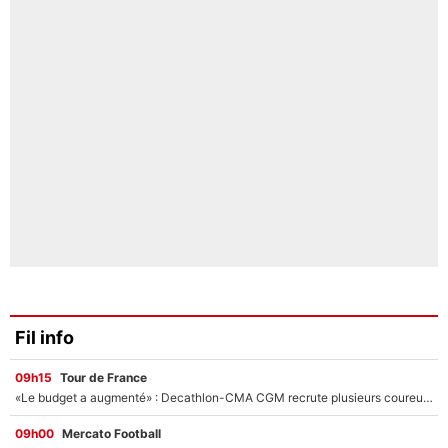
Fil info
09h15
Tour de France
«Le budget a augmenté» : Decathlon-CMA CGM recrute plusieurs coureurs pour offrir à Paul Seixas une équipe pour gagner le Tour de France 2027
09h00
Mercato Football