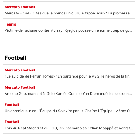
Mercato Football
Mercato - OM - «Dès que je prends un club, je t’appellerai» : La promesse de Marcelino au moment de claquer la porte
Tennis
Victime de racisme contre Murray, Kyrgios pousse un énorme coup de gueule !
Football
Mercato Football
«Le suicide de Ferran Torres» : En partance pour le PSG, le héros de la finale de la Coupe du monde s'attire les foudres de la presse espagnole !
Mercato Football
Antoine Griezmann et N'Golo Kanté : Comme Yan Diomandé, les deux champions du monde ont refusé de signer au PSG !
Football
Un chroniqueur de L’Équipe du Soir viré par La Chaîne L’Équipe : Même Olivier Ménard n’avait pas pu empêcher son départ, «je l’ai appris sur Twitter, je l’ai vécu assez mal»
Football
Loin du Real Madrid et du PSG, les inséparables Kylian Mbappé et Achraf Hakimi changent d'équipe le temps d'une journée !