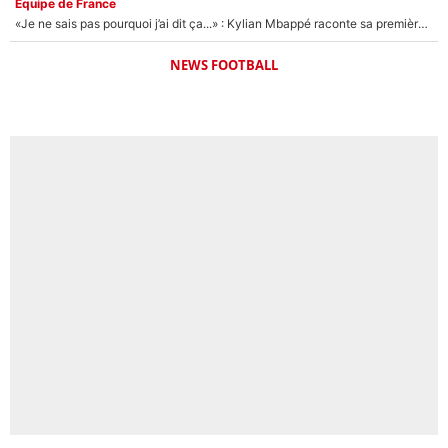
Équipe de France
«Je ne sais pas pourquoi j’ai dit ça...» : Kylian Mbappé raconte sa première rencontre avec Zinédine Zidane (et c’est très drôle)
NEWS FOOTBALL