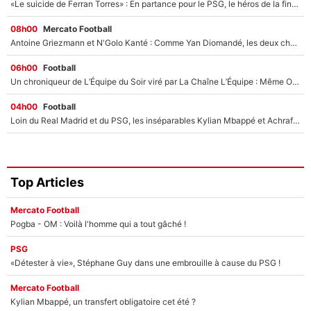
«Le suicide de Ferran Torres» : En partance pour le PSG, le héros de la finale de la Coupe du monde s'attire les foudres de la presse espagnole !
08h00
Mercato Football
Antoine Griezmann et N'Golo Kanté : Comme Yan Diomandé, les deux champions du monde ont refusé de signer au PSG !
06h00
Football
Un chroniqueur de L’Équipe du Soir viré par La Chaîne L’Équipe : Même Olivier Ménard n’avait pas pu empêcher son départ, «je l’ai appris sur Twitter, je l’ai vécu assez mal»
04h00
Football
Loin du Real Madrid et du PSG, les inséparables Kylian Mbappé et Achraf Hakimi changent d'équipe le temps d'une journée !
Top Articles
Mercato Football
Pogba - OM : Voilà l'homme qui a tout gâché !
PSG
«Détester à vie», Stéphane Guy dans une embrouille à cause du PSG !
Mercato Football
Kylian Mbappé, un transfert obligatoire cet été ?