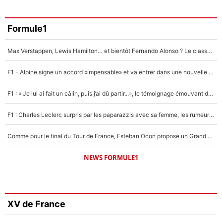
Formule1
Max Verstappen, Lewis Hamilton… et bientôt Fernando Alonso ? Le classement des pilotes les mieux payés en Formule 1 risque de changer !
F1 - Alpine signe un accord «impensable» et va entrer dans une nouvelle dimension : Grande nouvelle pour Pierre Gasly !
F1 : « Je lui ai fait un câlin, puis j’ai dû partir...», le témoignage émouvant de Max Verstappen sur sa fille
F1 : Charles Leclerc surpris par les paparazzis avec sa femme, les rumeurs étaient vraies !
Comme pour le final du Tour de France, Esteban Ocon propose un Grand Prix de Formule 1 à Paris : «Autour de l’Arc de Triomphe, ce serait génial» !
NEWS FORMULE1
XV de France