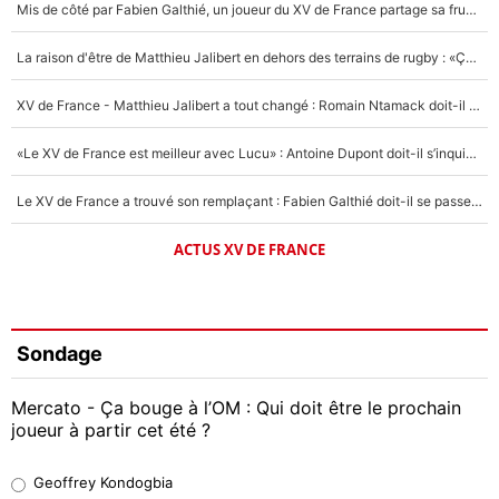
Mis de côté par Fabien Galthié, un joueur du XV de France partage sa frustration : «ils ne me l’ont pas dit tout de suite»
La raison d'être de Matthieu Jalibert en dehors des terrains de rugby : «Ça m'atteint autant que si tu touches à un membre de ma famille»
XV de France - Matthieu Jalibert a tout changé : Romain Ntamack doit-il s’inquiéter pour sa place à un an de la Coupe du monde ?
«Le XV de France est meilleur avec Lucu» : Antoine Dupont doit-il s’inquiéter pour sa place ?
Le XV de France a trouvé son remplaçant : Fabien Galthié doit-il se passer d'Antoine Dupont ?
ACTUS XV DE FRANCE
Sondage
Mercato - Ça bouge à l’OM : Qui doit être le prochain
joueur à partir cet été ?
Geoffrey Kondogbia
Geoffrey Kondogbia
38%