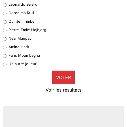
Leonardo Balerdi
Leonardo Balerdi
Geronimo Rulli
32%
Quinten Timber
Geronimo Rulli
Pierre-Emile Hojbjerg
5%
Neal Maupay
Quinten Timber
Amine Harit
1%
Faris Moumbagna
Pierre-Emile Hojbjerg
Un autre joueur
9%
VOTER
Neal Maupay
4%
Voir les résultats
Amine Harit
3%
Faris Moumbagna
4%