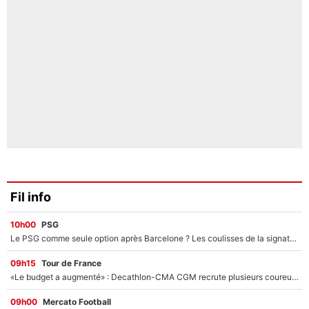
Fil info
10h00
PSG
Le PSG comme seule option après Barcelone ? Les coulisses de la signature historique de Lionel Messi sont révélées au grand jour !
09h15
Tour de France
«Le budget a augmenté» : Decathlon-CMA CGM recrute plusieurs coureurs pour offrir à Paul Seixas une équipe pour gagner le Tour de France 2027
09h00
Mercato Football