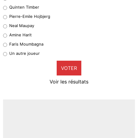
32%
Quinten Timber
Geronimo Rulli
Pierre-Emile Hojbjerg
5%
Neal Maupay
Quinten Timber
Amine Harit
1%
Faris Moumbagna
Pierre-Emile Hojbjerg
Un autre joueur
9%
VOTER
Neal Maupay
4%
Voir les résultats
Amine Harit
3%
Faris Moumbagna
4%
Un autre joueur
5%