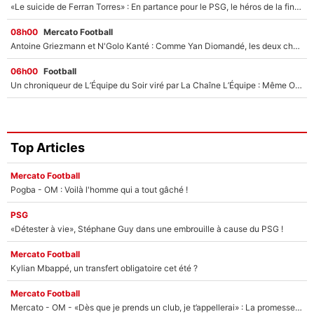
«Le suicide de Ferran Torres» : En partance pour le PSG, le héros de la finale de la Coupe du monde s'attire les foudres de la presse espagnole !
08h00
Mercato Football
Antoine Griezmann et N'Golo Kanté : Comme Yan Diomandé, les deux champions du monde ont refusé de signer au PSG !
06h00
Football
Un chroniqueur de L’Équipe du Soir viré par La Chaîne L’Équipe : Même Olivier Ménard n’avait pas pu empêcher son départ, «je l’ai appris sur Twitter, je l’ai vécu assez mal»
Top Articles
Mercato Football
Pogba - OM : Voilà l'homme qui a tout gâché !
PSG
«Détester à vie», Stéphane Guy dans une embrouille à cause du PSG !
Mercato Football
Kylian Mbappé, un transfert obligatoire cet été ?
Mercato Football
Mercato - OM - «Dès que je prends un club, je t’appellerai» : La promesse de Marcelino au moment de claquer la porte