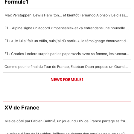
Formule1
Max Verstappen, Lewis Hamilton… et bientôt Fernando Alonso ? Le classement des pilotes les mieux payés en Formule 1 risque de changer !
F1 - Alpine signe un accord «impensable» et va entrer dans une nouvelle dimension : Grande nouvelle pour Pierre Gasly !
F1 : « Je lui ai fait un câlin, puis j’ai dû partir...», le témoignage émouvant de Max Verstappen sur sa fille
F1 : Charles Leclerc surpris par les paparazzis avec sa femme, les rumeurs étaient vraies !
Comme pour le final du Tour de France, Esteban Ocon propose un Grand Prix de Formule 1 à Paris : «Autour de l’Arc de Triomphe, ce serait génial» !
NEWS FORMULE1
XV de France
Mis de côté par Fabien Galthié, un joueur du XV de France partage sa frustration : «ils ne me l’ont pas dit tout de suite»
La raison d'être de Matthieu Jalibert en dehors des terrains de rugby : «Ça m'atteint autant que si tu touches à un membre de ma famille»