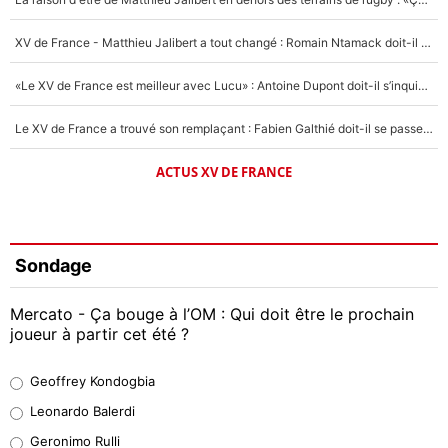
XV de France - Matthieu Jalibert a tout changé : Romain Ntamack doit-il s’inquiéter pour sa place à un an de la Coupe du monde ?
«Le XV de France est meilleur avec Lucu» : Antoine Dupont doit-il s’inquiéter pour sa place ?
Le XV de France a trouvé son remplaçant : Fabien Galthié doit-il se passer d'Antoine Dupont ?
ACTUS XV DE FRANCE
Sondage
Mercato - Ça bouge à l’OM : Qui doit être le prochain
joueur à partir cet été ?
Geoffrey Kondogbia
Geoffrey Kondogbia
38%
Leonardo Balerdi
Leonardo Balerdi
Geronimo Rulli