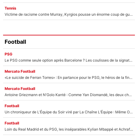
Tennis
Victime de racisme contre Murray, Kyrgios pousse un énorme coup de gueule !
Football
PSG
Le PSG comme seule option après Barcelone ? Les coulisses de la signature historique de Lionel Messi sont révélées au grand jour !
Mercato Football
«Le suicide de Ferran Torres» : En partance pour le PSG, le héros de la finale de la Coupe du monde s'attire les foudres de la presse espagnole !
Mercato Football
Antoine Griezmann et N'Golo Kanté : Comme Yan Diomandé, les deux champions du monde ont refusé de signer au PSG !
Football
Un chroniqueur de L’Équipe du Soir viré par La Chaîne L’Équipe : Même Olivier Ménard n’avait pas pu empêcher son départ, «je l’ai appris sur Twitter, je l’ai vécu assez mal»
Football
Loin du Real Madrid et du PSG, les inséparables Kylian Mbappé et Achraf Hakimi changent d'équipe le temps d'une journée !