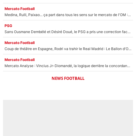
Mercato Football
Medina, Rulli, Paixao... ça part dans tous les sens sur le mercato de l'OM : Frank McCourt va enfin récupérer l'argent qu'il attend ?
PSG
Sans Ousmane Dembélé et Désiré Doué, le PSG a pris une correction face à Majorque : Luis Enrique attend avec impatience des renforts !
Mercato Football
Coup de théâtre en Espagne, Rodri va trahir le Real Madrid : Le Ballon d'Or a choisi de signer au FC Barcelone !
Mercato Football
Mercato Analyse : Vincius Jr-Diomandé, la logique derrière la concordance des temps
NEWS FOOTBALL