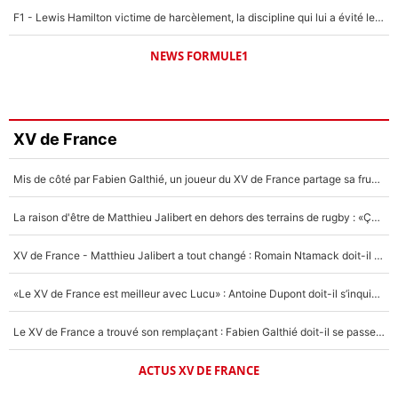
F1 - Lewis Hamilton victime de harcèlement, la discipline qui lui a évité le pire : «J'aurais probablement mal tourné»
NEWS FORMULE1
XV de France
Mis de côté par Fabien Galthié, un joueur du XV de France partage sa frustration : «ils ne me l’ont pas dit tout de suite»
La raison d'être de Matthieu Jalibert en dehors des terrains de rugby : «Ça m'atteint autant que si tu touches à un membre de ma famille»
XV de France - Matthieu Jalibert a tout changé : Romain Ntamack doit-il s’inquiéter pour sa place à un an de la Coupe du monde ?
«Le XV de France est meilleur avec Lucu» : Antoine Dupont doit-il s’inquiéter pour sa place ?
Le XV de France a trouvé son remplaçant : Fabien Galthié doit-il se passer d'Antoine Dupont ?
ACTUS XV DE FRANCE