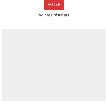
VOTER
Neal Maupay
4%
Voir les résultats
Amine Harit
3%
Faris Moumbagna
5%
Un autre joueur
5%
1521 personnes ont participé aux votes.