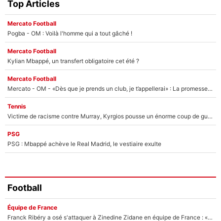
Top Articles
Mercato Football
Pogba - OM : Voilà l'homme qui a tout gâché !
Mercato Football
Kylian Mbappé, un transfert obligatoire cet été ?
Mercato Football
Mercato - OM - «Dès que je prends un club, je t’appellerai» : La promesse de Marcelino au moment de claquer la porte
Tennis
Victime de racisme contre Murray, Kyrgios pousse un énorme coup de gueule !
PSG
PSG : Mbappé achève le Real Madrid, le vestiaire exulte
Football
Équipe de France
Franck Ribéry a osé s'attaquer à Zinedine Zidane en équipe de France : «Je n'aurais jamais fait ça»