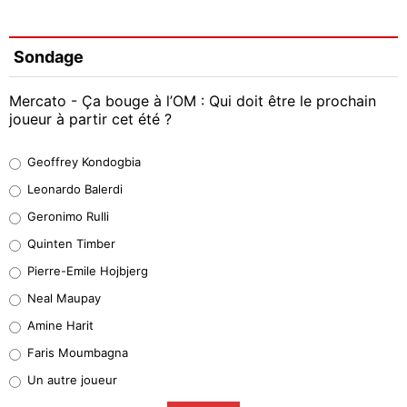
Sondage
Mercato - Ça bouge à l’OM : Qui doit être le prochain
joueur à partir cet été ?
Geoffrey Kondogbia
Geoffrey Kondogbia
38%
Leonardo Balerdi
Leonardo Balerdi
Geronimo Rulli
32%
Quinten Timber
Geronimo Rulli
Pierre-Emile Hojbjerg
5%
Neal Maupay
Quinten Timber
Amine Harit
1%
Faris Moumbagna
Pierre-Emile Hojbjerg
Un autre joueur
9%