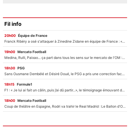
Fil info
20h00
Équipe de France
Franck Ribéry a osé s'attaquer à Zinedine Zidane en équipe de France : «Je n'aurais jamais fait ça»
19h00
Mercato Football
Medina, Rulli, Paixao... ça part dans tous les sens sur le mercato de l'OM : Frank McCourt va enfin récupérer l'argent qu'il attend ?
18h30
PSG
Sans Ousmane Dembélé et Désiré Doué, le PSG a pris une correction face à Majorque : Luis Enrique attend avec impatience des renforts !
18h15
Formule1
F1 : « Je lui ai fait un câlin, puis j’ai dû partir...», le témoignage émouvant de Max Verstappen sur sa fille
18h00
Mercato Football
Coup de théâtre en Espagne, Rodri va trahir le Real Madrid : Le Ballon d'Or a choisi de signer au FC Barcelone !