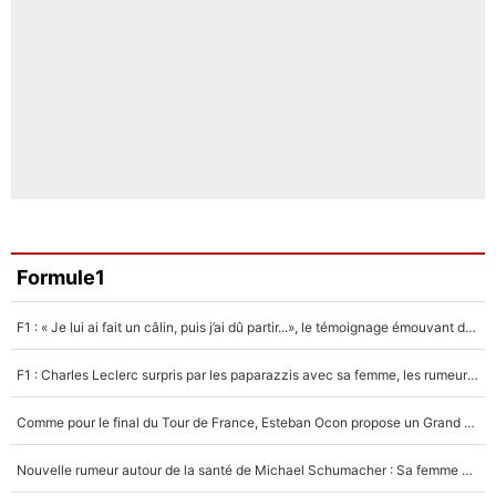
Formule1
F1 : « Je lui ai fait un câlin, puis j’ai dû partir...», le témoignage émouvant de Max Verstappen sur sa fille
F1 : Charles Leclerc surpris par les paparazzis avec sa femme, les rumeurs étaient vraies !
Comme pour le final du Tour de France, Esteban Ocon propose un Grand Prix de Formule 1 à Paris : «Autour de l’Arc de Triomphe, ce serait génial» !
Nouvelle rumeur autour de la santé de Michael Schumacher : Sa femme Corinna sort du silence