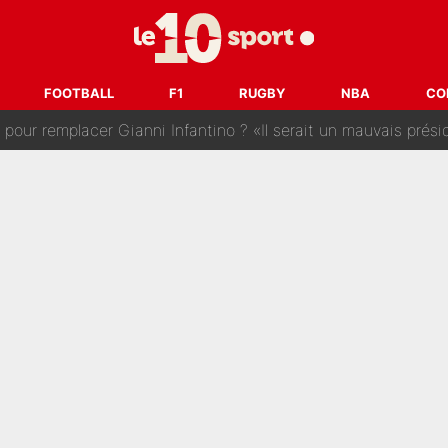
 : La photo qui met fin au transfert de l’été !
naere officialisent enfin leur couple : La photo qui enflamme 
FOOTBALL
F1
RUGBY
NBA
CO
emplacer Gianni Infantino ? «Il serait un mauvais président», le patron de
ue prêt à l’écarter au PSG, la décision qui va accélérer son tr
erminé : Kylian Mbappé et Lamine Yamal changent de chaîne, «le moment é