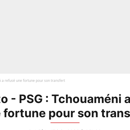
 a refusé une fortune pour son transfert
o - PSG : Tchouaméni a
 fortune pour son trans