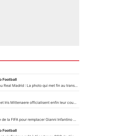
 Football
Yan Diomandé au Real Madrid : La photo qui met fin au transfert de l’été !
Antoine Dupont et Iris Mittenaere officialisent enfin leur couple : La photo qui enflamme les réseaux sociaux
Du PSG à la tête de la FIFA pour remplacer Gianni Infantino ? «Il serait un mauvais président», le patron de la Liga s'attaque à Nasser Al-Khelaïfi !
 Football