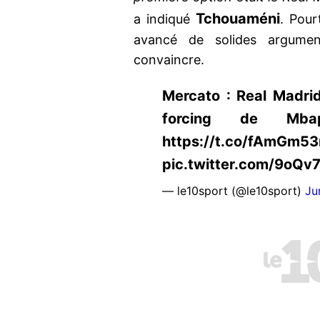
Tchouaméni
a indiqué
. Pour
avancé de solides argumen
convaincre.
Mercato : Real Madrid,
forcing de Mba
https://t.co/fAmGm5
pic.twitter.com/9oQv
— le10sport (@le10sport)
Ju