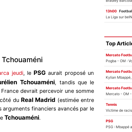
13h00
Footbal
Top Articl
Mercato Footba
r Tchouaméni
Pogba - OM : Vo
Mercato Footba
PSG
rca jeudi
, le
aurait proposé un
Kylian Mbappé, u
urélien Tchouaméni
, tandis que le
Mercato Footba
de France devrait percevoir une somme
Real Madrid
 côté du
(estimée entre
Tennis
s arguments financiers avancés par le
Tchouaméni
de
.
PSG
PSG : Mbappé ac