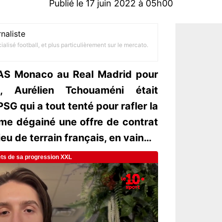
Publié le 17 juin 2022 à 05h00
naliste
alisé football, et plus particulièrement sur le mercato.
l’AS Monaco au Real Madrid pour
 Aurélien Tchouaméni était
SG qui a tout tenté pour rafler la
ême dégainé une offre de contrat
eu de terrain français, en vain…