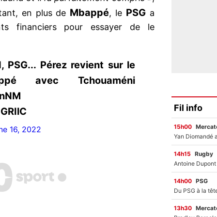
Mbappé
PSG
tant, en plus de
, le
a
ts financiers pour essayer de le
 PSG... Pérez revient sur le
ppé avec Tchouaméni
3nNM
Fil info
7GRIlC
15h00
Mercato
ne 16, 2022
14h15
Rugby
14h00
PSG
13h30
Mercato