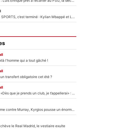
Bradley Barcola : Luis Enrique prêt à l’écarter au PSG, la décision qui va accélérer son transfert à Liverpool ?
l
La Liga sur beIN SPORTS, c’est terminé : Kylian Mbappé et Lamine Yamal changent de chaîne, «le moment était venu d'ouvrir un nouveau chapitre»
es
ll
ilà l'homme qui a tout gâché !
ll
n transfert obligatoire cet été ?
ll
Mercato - OM - «Dès que je prends un club, je t’appellerai» : La promesse de Marcelino au moment de claquer la porte
Victime de racisme contre Murray, Kyrgios pousse un énorme coup de gueule !
hève le Real Madrid, le vestiaire exulte