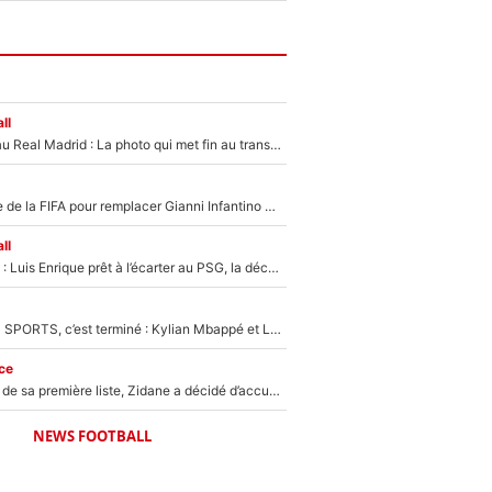
ll
Yan Diomandé au Real Madrid : La photo qui met fin au transfert de l’été !
Du PSG à la tête de la FIFA pour remplacer Gianni Infantino ? «Il serait un mauvais président», le patron de la Liga s'attaque à Nasser Al-Khelaïfi !
ll
Bradley Barcola : Luis Enrique prêt à l’écarter au PSG, la décision qui va accélérer son transfert à Liverpool ?
La Liga sur beIN SPORTS, c’est terminé : Kylian Mbappé et Lamine Yamal changent de chaîne, «le moment était venu d'ouvrir un nouveau chapitre»
ce
Avant l’annonce de sa première liste, Zidane a décidé d’accueillir une nouvelle tête en équipe de France
NEWS FOOTBALL