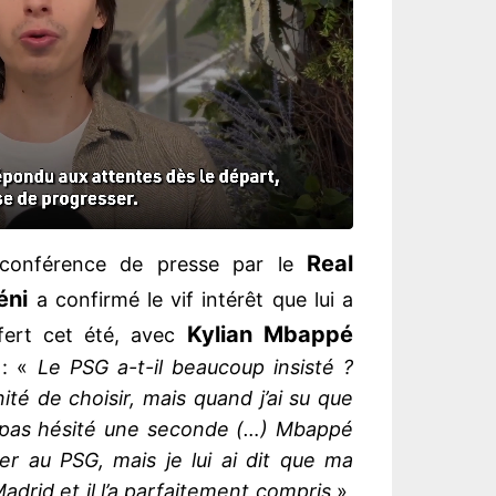
Real
 conférence de presse par le
éni
a confirmé le vif intérêt que lui a
Kylian Mbappé
ert cet été, avec
: «
Le PSG a-t-il beaucoup insisté ?
unité de choisir, mais quand j’ai su que
ai pas hésité une seconde (…) Mbappé
ller au PSG, mais je lui ai dit que ma
Madrid et il l’a parfaitement compris
»,