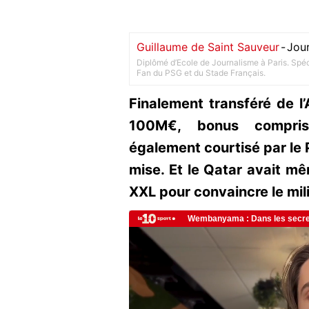
Guillaume de Saint Sauveur
-
Jour
Diplômé d’Ecole de Journalisme à Paris. Spéci
Fan du PSG et du Stade Français.
Finalement transféré de 
100M€, bonus compris,
également courtisé par le P
mise. Et le Qatar avait m
XXL pour convaincre le mili