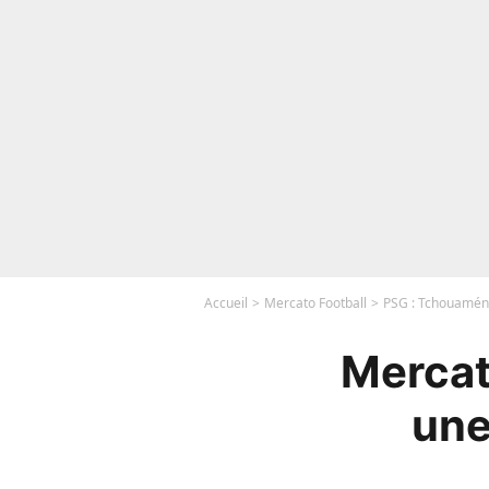
Accueil
Mercato Football
PSG : Tchouaméni
Mercat
une