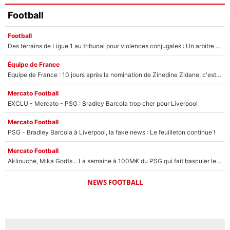
Football
Football
Des terrains de Ligue 1 au tribunal pour violences conjugales : Un arbitre français encourt une peine de 18 mois de prison !
Équipe de France
Equipe de France : 10 jours après la nomination de Zinedine Zidane, c'est au tour de son fils de prendre un nouveau départ !
Mercato Football
EXCLU - Mercato - PSG : Bradley Barcola trop cher pour Liverpool
Mercato Football
PSG - Bradley Barcola à Liverpool, la fake news : Le feuilleton continue !
Mercato Football
Akliouche, Mika Godts... La semaine à 100M€ du PSG qui fait basculer le mercato du PSG !
NEWS FOOTBALL