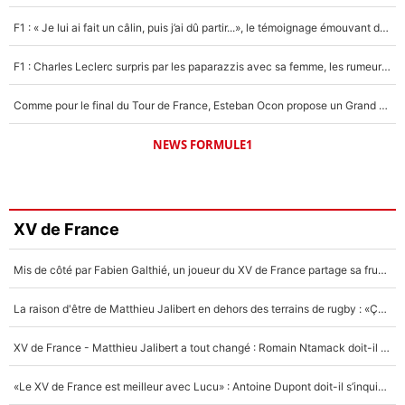
F1 : « Je lui ai fait un câlin, puis j’ai dû partir...», le témoignage émouvant de Max Verstappen sur sa fille
F1 : Charles Leclerc surpris par les paparazzis avec sa femme, les rumeurs étaient vraies !
Comme pour le final du Tour de France, Esteban Ocon propose un Grand Prix de Formule 1 à Paris : «Autour de l’Arc de Triomphe, ce serait génial» !
NEWS FORMULE1
XV de France
Mis de côté par Fabien Galthié, un joueur du XV de France partage sa frustration : «ils ne me l’ont pas dit tout de suite»
La raison d'être de Matthieu Jalibert en dehors des terrains de rugby : «Ça m'atteint autant que si tu touches à un membre de ma famille»
XV de France - Matthieu Jalibert a tout changé : Romain Ntamack doit-il s’inquiéter pour sa place à un an de la Coupe du monde ?
«Le XV de France est meilleur avec Lucu» : Antoine Dupont doit-il s’inquiéter pour sa place ?