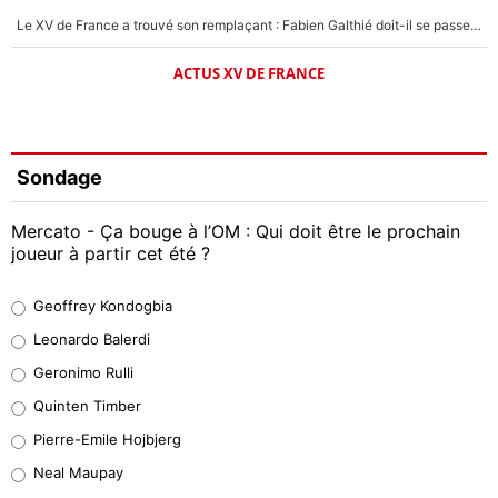
Le XV de France a trouvé son remplaçant : Fabien Galthié doit-il se passer d'Antoine Dupont ?
ACTUS XV DE FRANCE
Sondage
Mercato - Ça bouge à l’OM : Qui doit être le prochain
joueur à partir cet été ?
Geoffrey Kondogbia
Geoffrey Kondogbia
38%
Leonardo Balerdi
Leonardo Balerdi
Geronimo Rulli
32%
Quinten Timber
Geronimo Rulli
Pierre-Emile Hojbjerg
5%
Neal Maupay
Quinten Timber