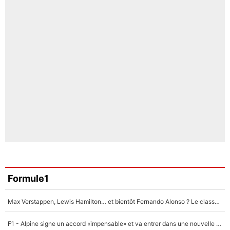
Formule1
Max Verstappen, Lewis Hamilton… et bientôt Fernando Alonso ? Le classement des pilotes les mieux payés en Formule 1 risque de changer !
F1 - Alpine signe un accord «impensable» et va entrer dans une nouvelle dimension : Grande nouvelle pour Pierre Gasly !