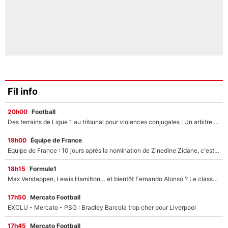
Fil info
20h00
Football
Des terrains de Ligue 1 au tribunal pour violences conjugales : Un arbitre français encourt une peine de 18 mois de prison !
19h00
Équipe de France
Equipe de France : 10 jours après la nomination de Zinedine Zidane, c'est au tour de son fils de prendre un nouveau départ !
18h15
Formule1
Max Verstappen, Lewis Hamilton… et bientôt Fernando Alonso ? Le classement des pilotes les mieux payés en Formule 1 risque de changer !
17h50
Mercato Football
EXCLU - Mercato - PSG : Bradley Barcola trop cher pour Liverpool
17h45
Mercato Football