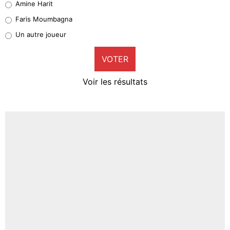
Amine Harit
1%
Faris Moumbagna
Pierre-Emile Hojbjerg
Un autre joueur
9%
VOTER
Neal Maupay
4%
Voir les résultats
Amine Harit
3%
Faris Moumbagna
4%
Un autre joueur
5%
1612 personnes ont participé aux votes.