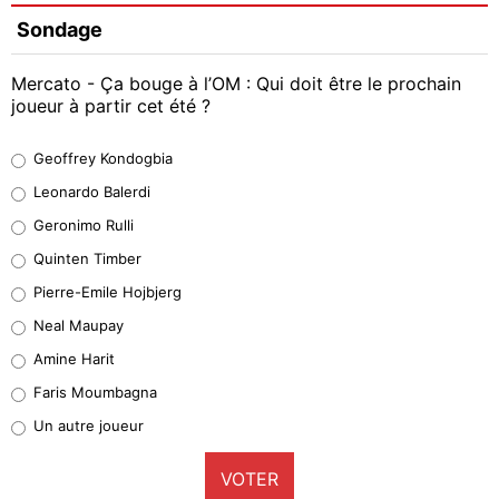
Sondage
Mercato - Ça bouge à l’OM : Qui doit être le prochain
joueur à partir cet été ?
Geoffrey Kondogbia
Geoffrey Kondogbia
38%
Leonardo Balerdi
Leonardo Balerdi
Geronimo Rulli
32%
Quinten Timber
Geronimo Rulli
Pierre-Emile Hojbjerg
5%
Neal Maupay
Quinten Timber
Amine Harit
1%
Faris Moumbagna
Pierre-Emile Hojbjerg
Un autre joueur
9%
VOTER
Neal Maupay