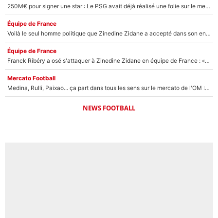
250M€ pour signer une star : Le PSG avait déjà réalisé une folie sur le mercato bien avant Neymar !
Équipe de France
Voilà le seul homme politique que Zinedine Zidane a accepté dans son entourage : «Je garde un très bon souvenir de lui»
Équipe de France
Franck Ribéry a osé s'attaquer à Zinedine Zidane en équipe de France : «Je n'aurais jamais fait ça»
Mercato Football
Medina, Rulli, Paixao... ça part dans tous les sens sur le mercato de l'OM : Frank McCourt va enfin récupérer l'argent qu'il attend ?
NEWS FOOTBALL