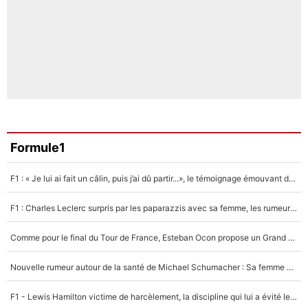
Formule1
F1 : « Je lui ai fait un câlin, puis j’ai dû partir...», le témoignage émouvant de Max Verstappen sur sa fille
F1 : Charles Leclerc surpris par les paparazzis avec sa femme, les rumeurs étaient vraies !
Comme pour le final du Tour de France, Esteban Ocon propose un Grand Prix de Formule 1 à Paris : «Autour de l’Arc de Triomphe, ce serait génial» !
Nouvelle rumeur autour de la santé de Michael Schumacher : Sa femme Corinna sort du silence
F1 - Lewis Hamilton victime de harcèlement, la discipline qui lui a évité le pire : «J'aurais probablement mal tourné»