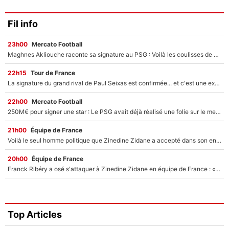
Fil info
23h00
Mercato Football
Maghnes Akliouche raconte sa signature au PSG : Voilà les coulisses de son transfert de rêve à 50M€
22h15
Tour de France
La signature du grand rival de Paul Seixas est confirmée... et c'est une excellente nouvelle pour l'équipe Decathlon-CMA CGM !
22h00
Mercato Football
250M€ pour signer une star : Le PSG avait déjà réalisé une folie sur le mercato bien avant Neymar !
21h00
Équipe de France
Voilà le seul homme politique que Zinedine Zidane a accepté dans son entourage : «Je garde un très bon souvenir de lui»
20h00
Équipe de France
Franck Ribéry a osé s'attaquer à Zinedine Zidane en équipe de France : «Je n'aurais jamais fait ça»
Top Articles