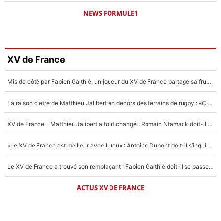
NEWS FORMULE1
XV de France
Mis de côté par Fabien Galthié, un joueur du XV de France partage sa frustration : «ils ne me l’ont pas dit tout de suite»
La raison d'être de Matthieu Jalibert en dehors des terrains de rugby : «Ça m'atteint autant que si tu touches à un membre de ma famille»
XV de France - Matthieu Jalibert a tout changé : Romain Ntamack doit-il s’inquiéter pour sa place à un an de la Coupe du monde ?
«Le XV de France est meilleur avec Lucu» : Antoine Dupont doit-il s’inquiéter pour sa place ?
Le XV de France a trouvé son remplaçant : Fabien Galthié doit-il se passer d'Antoine Dupont ?
ACTUS XV DE FRANCE