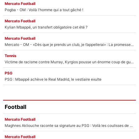
Mercato Football
Pogba - OM : Voilà l'homme qui a tout gâché !
Mercato Football
Kylian Mbappé, un transfert obligatoire cet été ?
Mercato Football
Mercato - OM - «Dès que je prends un club, je t’appellerai» : La promesse de Marcelino au moment de claquer la porte
Tennis
Victime de racisme contre Murray, Kyrgios pousse un énorme coup de gueule !
PSG
PSG : Mbappé achève le Real Madrid, le vestiaire exulte
Football
Mercato Football
Maghnes Akliouche raconte sa signature au PSG : Voilà les coulisses de son transfert de rêve à 50M€
Mercato Football