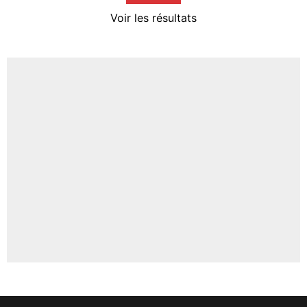
4%
Voir les résultats
Amine Harit
3%
Faris Moumbagna
5%
Un autre joueur
5%
1532 personnes ont participé aux votes.