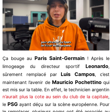
Paris Saint-Germain
Ça bouge au
! Après le
Leonardo
limogeage du directeur sportif
,
Luis Campos
sûrement remplacé par
, c’est
Mauricio Pochettino
maintenant l’avenir de
qui
est mis sur la table. En effet, le technicien argentin
n’aurait plus la cote au sein du club de la capitale
,
PSG
le
ayant déçu sur la scène européenne. Pour
le remplacer, plusieurs noms ont été associés au