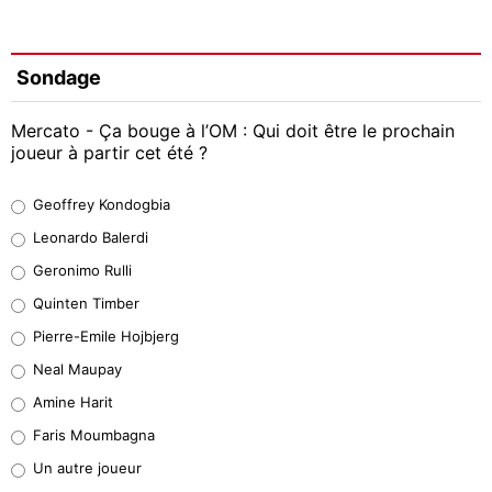
Sondage
Mercato - Ça bouge à l’OM : Qui doit être le prochain
joueur à partir cet été ?
Geoffrey Kondogbia
Geoffrey Kondogbia
38%
Leonardo Balerdi
Leonardo Balerdi
Geronimo Rulli
32%
Quinten Timber
Geronimo Rulli
Pierre-Emile Hojbjerg
5%
Neal Maupay
Quinten Timber
Amine Harit
1%
Faris Moumbagna
Pierre-Emile Hojbjerg
Un autre joueur
9%