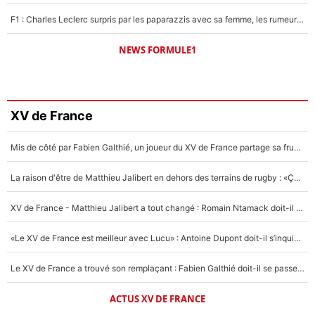
F1 : Charles Leclerc surpris par les paparazzis avec sa femme, les rumeurs étaient vraies !
NEWS FORMULE1
XV de France
Mis de côté par Fabien Galthié, un joueur du XV de France partage sa frustration : «ils ne me l’ont pas dit tout de suite»
La raison d'être de Matthieu Jalibert en dehors des terrains de rugby : «Ça m'atteint autant que si tu touches à un membre de ma famille»
XV de France - Matthieu Jalibert a tout changé : Romain Ntamack doit-il s’inquiéter pour sa place à un an de la Coupe du monde ?
«Le XV de France est meilleur avec Lucu» : Antoine Dupont doit-il s’inquiéter pour sa place ?
Le XV de France a trouvé son remplaçant : Fabien Galthié doit-il se passer d'Antoine Dupont ?
ACTUS XV DE FRANCE