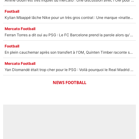
Amine Gouiri est très inquiet du mercato : Une discussion avec l'OM pour acter son transfert !
Football
Kylian Mbappé lâche Nike pour un très gros contrat : Une marque «inattendue» va frapper très fort
Mercato Football
Ferran Torres a dit oui au PSG : Le FC Barcelone prend la parole alors qu'un transfert de l'attaquant espagnol prend forme
Football
En plein cauchemar après son transfert à l'OM, Quinten Timber raconte ses doutes après sa signature à Marseille
Mercato Football
Yan Diomandé était trop cher pour le PSG : Voilà pourquoi le Real Madrid a accepté de payer la somme record de 140M€ pour boucler son transfert !
NEWS FOOTBALL