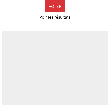
VOTER
Neal Maupay
4%
Voir les résultats
Amine Harit
3%
Faris Moumbagna
4%
Un autre joueur
5%
1676 personnes ont participé aux votes.