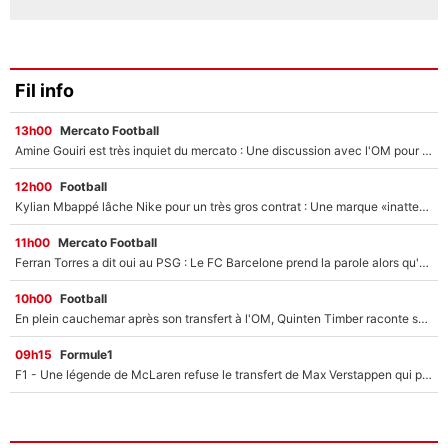
Fil info
13h00
Mercato Football
Amine Gouiri est très inquiet du mercato : Une discussion avec l'OM pour acter son transfert !
12h00
Football
Kylian Mbappé lâche Nike pour un très gros contrat : Une marque «inattendue» va frapper très fort
11h00
Mercato Football
Ferran Torres a dit oui au PSG : Le FC Barcelone prend la parole alors qu'un transfert de l'attaquant espagnol prend forme
10h00
Football
En plein cauchemar après son transfert à l'OM, Quinten Timber raconte ses doutes après sa signature à Marseille
09h15
Formule1
F1 - Une légende de McLaren refuse le transfert de Max Verstappen qui pourrait «faire des vagues» et plomber l'ambiance dans l'équipe