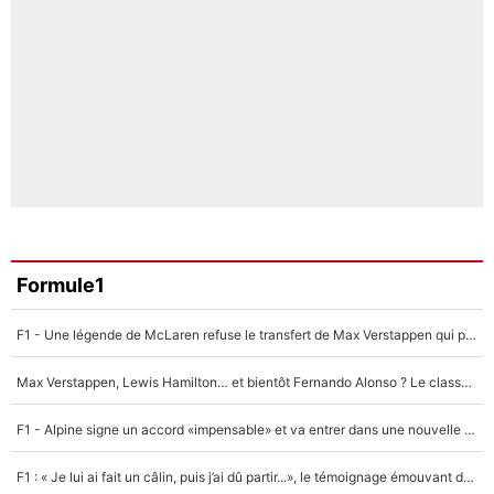
Formule1
F1 - Une légende de McLaren refuse le transfert de Max Verstappen qui pourrait «faire des vagues» et plomber l'ambiance dans l'équipe
Max Verstappen, Lewis Hamilton… et bientôt Fernando Alonso ? Le classement des pilotes les mieux payés en Formule 1 risque de changer !
F1 - Alpine signe un accord «impensable» et va entrer dans une nouvelle dimension : Grande nouvelle pour Pierre Gasly !
F1 : « Je lui ai fait un câlin, puis j’ai dû partir...», le témoignage émouvant de Max Verstappen sur sa fille