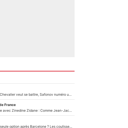
Suzuki recruté, Chevalier veut se battre, Safonov numéro un… Le PSG se lance encore dans un gros chantier pour le poste de gardien de but
de France
Un documentaire avec Zinedine Zidane : Comme Jean-Jacques Goldman et Mylène Farmer, le nouveau sélectionneur de l'équipe de France a recalé une journaliste très connue
Le PSG comme seule option après Barcelone ? Les coulisses de la signature historique de Lionel Messi sont révélées au grand jour !