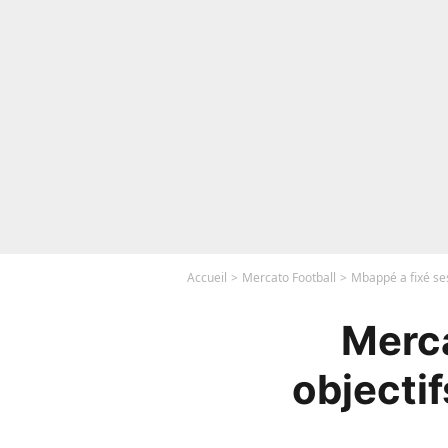
Accueil
Mercato Football
Mbappé a fixé ses
Merca
objectif