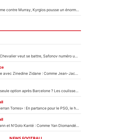
Victime de racisme contre Murray, Kyrgios pousse un énorme coup de gueule !
Suzuki recruté, Chevalier veut se battre, Safonov numéro un… Le PSG se lance encore dans un gros chantier pour le poste de gardien de but
ce
Un documentaire avec Zinedine Zidane : Comme Jean-Jacques Goldman et Mylène Farmer, le nouveau sélectionneur de l'équipe de France a recalé une journaliste très connue
Le PSG comme seule option après Barcelone ? Les coulisses de la signature historique de Lionel Messi sont révélées au grand jour !
ll
«Le suicide de Ferran Torres» : En partance pour le PSG, le héros de la finale de la Coupe du monde s'attire les foudres de la presse espagnole !
ll
Antoine Griezmann et N'Golo Kanté : Comme Yan Diomandé, les deux champions du monde ont refusé de signer au PSG !
NEWS FOOTBALL