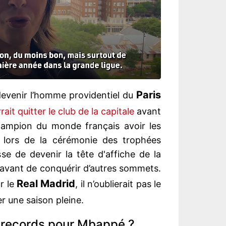
Paris
devenir l’homme providentiel du
rait quitter le club de la capitale
avant
champion du monde français avoir les
it lors de la cérémonie des trophées
se de devenir la tête d'affiche de la
, avant de conquérir d’autres sommets.
Real Madrid
r le
, il n’oublierait pas le
er une saison pleine.
s records pour Mbappé ?