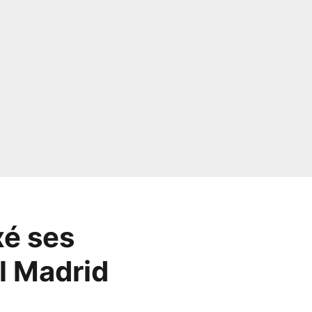
xé ses
al Madrid