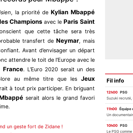
Kylian Mbappé
isien
, la priorité de
des Champions
Paris Saint
avec le
onscient que cette tâche sera très
Neymar
probable transfert de
, mais
confiant. Avant d’envisager un départ
nc attendre le toit de l’Europe avec le
France
la
. L’Euro 2020 serait un des
Jeux
ricolore au même titre que les
Fil info
ait à tout prix participer. En briguant
12h00
PSG
Mbappé
serait alors le grand favori
time.
11h00
Équipe 
10h00
PSG
d un geste fort de Zidane !