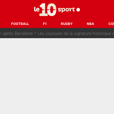
se battre, Safonov numéro un… Le PSG se lance encore dans un gros ch
 Comme Jean-Jacques Goldman et Mylène Farmer, le nouveau sélectionneur de l'équipe 
FOOTBALL
F1
RUGBY
NBA
CO
ès Barcelone ? Les coulisses de la signature historique de Lionel 
on-CMA CGM recrute plusieurs coureurs pour offrir à Paul Seixas une équ
n partance pour le PSG, le héros de la finale de la Coupe du monde s'atti