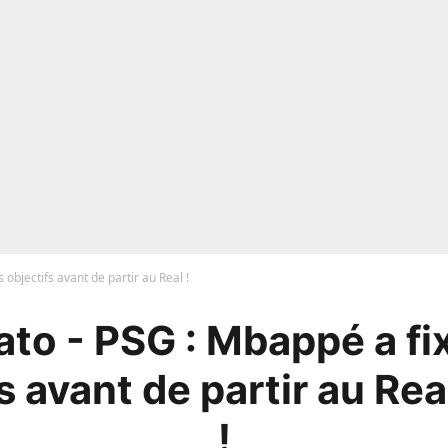
 objectifs avant de partir au Real !
to - PSG : Mbappé a fi
s avant de partir au Re
!