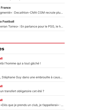
 France
«Le budget a augmenté» : Decathlon-CMA CGM recrute plusieurs coureurs pour offrir à Paul Seixas une équipe pour gagner le Tour de France 2027
o Football
«Le suicide de Ferran Torres» : En partance pour le PSG, le héros de la finale de la Coupe du monde s'attire les foudres de la presse espagnole !
es
ll
ilà l'homme qui a tout gâché !
«Détester à vie», Stéphane Guy dans une embrouille à cause du PSG !
ll
n transfert obligatoire cet été ?
ll
Mercato - OM - «Dès que je prends un club, je t’appellerai» : La promesse de Marcelino au moment de claquer la porte