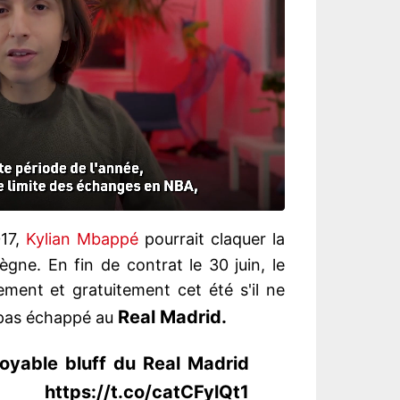
017,
Kylian Mbappé
pourrait claquer la
gne. En fin de contrat le 30 juin, le
ement et gratuitement cet été s'il ne
Real Madrid.
a pas échappé au
royable bluff du Real Madrid
ps://t.co/catCFylQt1