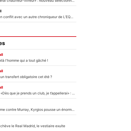
«Plus grand, je ferai chauffeur-livreur» : Nouveau sélectionneur des Bleus, Zinédine Zidane s’était imaginé un avenir très différent lorsqu'il était enfant
l
Johan Micoud en conflit avec un autre chroniqueur de L’EQUIPE du Soir : «Pendant un moment, je ne les ai pas remis ensemble dans l'émission»
es
ll
ilà l'homme qui a tout gâché !
ll
n transfert obligatoire cet été ?
ll
Mercato - OM - «Dès que je prends un club, je t’appellerai» : La promesse de Marcelino au moment de claquer la porte
Victime de racisme contre Murray, Kyrgios pousse un énorme coup de gueule !
hève le Real Madrid, le vestiaire exulte