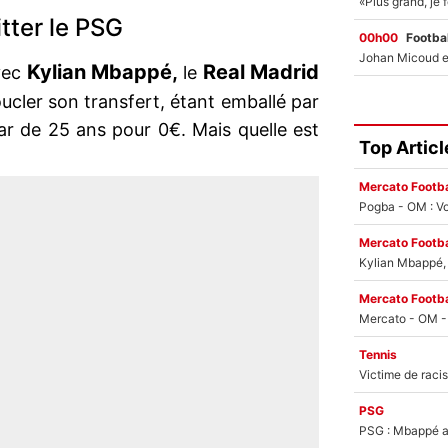
tter le PSG
00h00
Footbal
Kylian Mbappé,
Real Madrid
vec
le
boucler son transfert, étant emballé par
tar de 25 ans pour 0€. Mais quelle est
Top Articl
Mercato Footba
Pogba - OM : Vo
Mercato Footba
Kylian Mbappé, u
Mercato Footba
Tennis
PSG
PSG : Mbappé ac