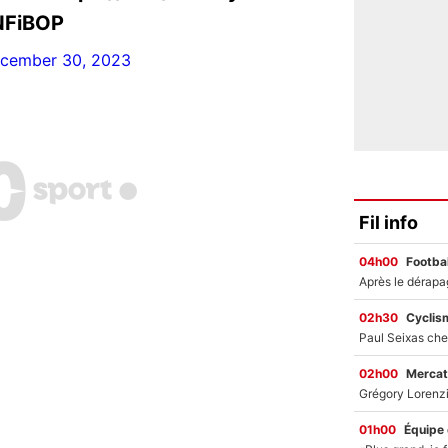
NFiBOP
cember 30, 2023
Fil info
04h00
Footbal
02h30
Cyclis
02h00
Mercat
01h00
Équipe