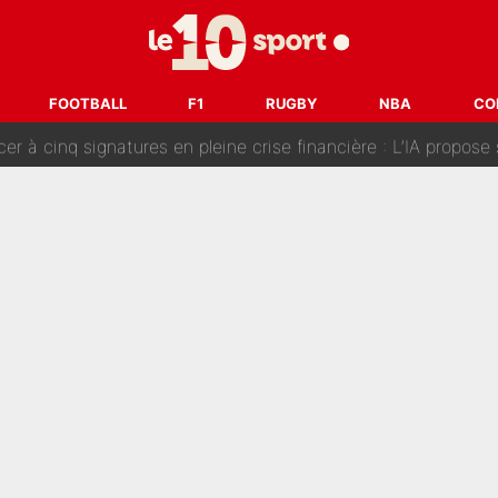
fort sur CNews, un ancien journaliste de France Télévisions relance la 
dej Pogacar : Le transfert qui effraie le peloton, «c’est la 
FOOTBALL
F1
RUGBY
NBA
CO
nq signatures en pleine crise financière : L’IA propose sept noms à l’OM po
reur» : Nouveau sélectionneur des Bleus, Zinédine Zidane s’était imaginé un av
 autre chroniqueur de L’EQUIPE du Soir : «Pendant un moment, je ne les 