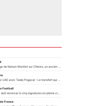
l
Après le dérapage de Nelson Monfort sur CNews, un ancien journaliste de France Télévisions relance la polémique sur les incendies en Gironde
me
Paul Seixas chez UAE avec Tadej Pogacar : Le transfert qui effraie le peloton, «c’est la pire des choses qui puisse arriver»
o Football
Grégory Lorenzi doit renoncer à cinq signatures en pleine crise financière : L’IA propose sept noms à l’OM pour un mercato réussi... à seulement 5M€ !
 de France