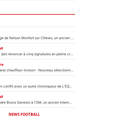
Après le dérapage de Nelson Monfort sur CNews, un ancien journaliste de France Télévisions relance la polémique sur les incendies en Gironde
ll
Grégory Lorenzi doit renoncer à cinq signatures en pleine crise financière : L’IA propose sept noms à l’OM pour un mercato réussi... à seulement 5M€ !
ce
«Plus grand, je ferai chauffeur-livreur» : Nouveau sélectionneur des Bleus, Zinédine Zidane s’était imaginé un avenir très différent lorsqu'il était enfant
Johan Micoud en conflit avec un autre chroniqueur de L’EQUIPE du Soir : «Pendant un moment, je ne les ai pas remis ensemble dans l'émission»
ll
Proche de rejoindre Bruno Genesio à l'OM, un ancien international français va finalement débarquer... sur RMC !
NEWS FOOTBALL