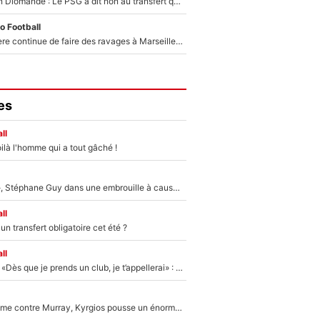
140M€ pour Yan Diomandé : Le PSG a dit non au transfert qui bat tous les records sur le mercato
o Football
La crise financière continue de faire des ravages à Marseille : L’OM a placé 12 joueurs sur le marché des transferts… et ça pourrait lui rapporter près de 100M€ !
es
ll
ilà l'homme qui a tout gâché !
«Détester à vie», Stéphane Guy dans une embrouille à cause du PSG !
ll
n transfert obligatoire cet été ?
ll
Mercato - OM - «Dès que je prends un club, je t’appellerai» : La promesse de Marcelino au moment de claquer la porte
Victime de racisme contre Murray, Kyrgios pousse un énorme coup de gueule !