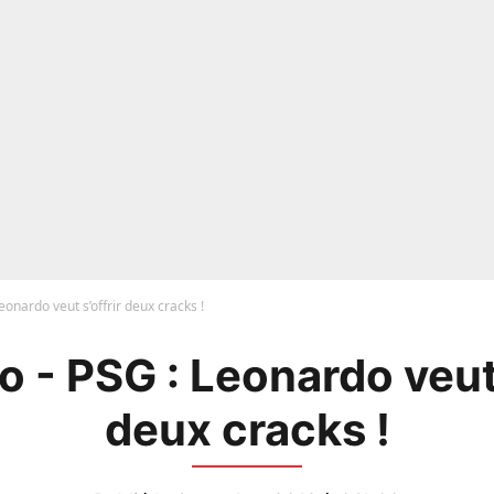
eonardo veut s’offrir deux cracks !
 - PSG : Leonardo veut 
deux cracks !