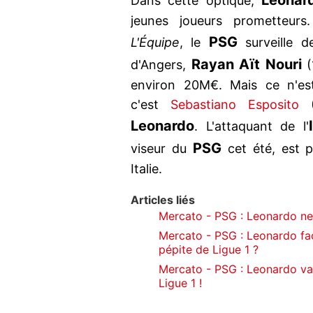
Leonar
Dans cette optique,
jeunes joueurs prometteurs.
PSG
L'Équipe
, le
surveille d
Rayan Aït Nouri
d'Angers,
(
environ 20M€. Mais ce n'es
c'est
Sebastiano Esposito
(
Leonardo
. L'attaquant de l'
PSG
viseur du
cet été, est 
Italie.
Articles liés
Mercato - PSG : Leonardo ne l
Mercato - PSG : Leonardo fa
pépite de Ligue 1 ?
Mercato - PSG : Leonardo va 
Ligue 1 !