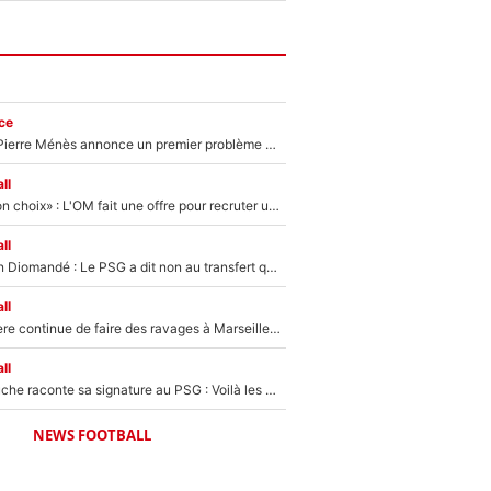
ce
Michael Olise : Pierre Ménès annonce un premier problème pour Zinedine Zidane en équipe de France
ll
«C’est un très bon choix» : L'OM fait une offre pour recruter un ancien joueur du PSG... et c'est validé dans l'After Foot !
ll
140M€ pour Yan Diomandé : Le PSG a dit non au transfert qui bat tous les records sur le mercato
ll
La crise financière continue de faire des ravages à Marseille : L’OM a placé 12 joueurs sur le marché des transferts… et ça pourrait lui rapporter près de 100M€ !
ll
Maghnes Akliouche raconte sa signature au PSG : Voilà les coulisses de son transfert de rêve à 50M€
NEWS FOOTBALL