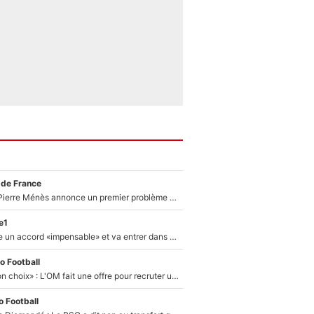
 de France
Michael Olise : Pierre Ménès annonce un premier problème pour Zinedine Zidane en équipe de France
e1
F1 - Alpine signe un accord «impensable» et va entrer dans une nouvelle dimension : Grande nouvelle pour Pierre Gasly !
o Football
«C’est un très bon choix» : L'OM fait une offre pour recruter un ancien joueur du PSG... et c'est validé dans l'After Foot !
 Football