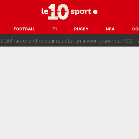
ès annonce un premier problème pour Zinedine Zidane en éq
 «impensable» et va entrer dans une nouvelle dimension : Gra
FOOTBALL
F1
RUGBY
NBA
CO
L'OM fait une offre pour recruter un ancien joueur du PSG... et
Le PSG a dit non au transfert qui bat tous les records sur 
e des ravages à Marseille : L’OM a placé 12 joueurs sur le marché des transferts… 