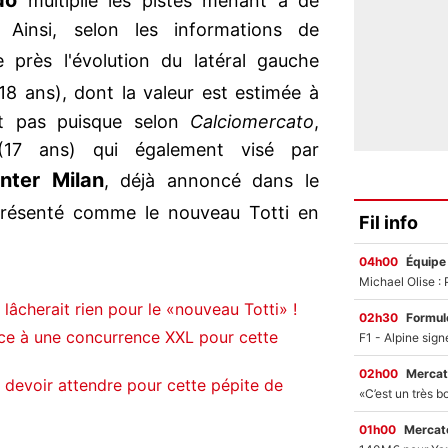
do
multiplie les pistes menant à de
 Ainsi, selon les informations de
e près l'évolution du latéral gauche
18 ans), dont la valeur est estimée à
t pas puisque selon
Calciomercato
,
17 ans) qui également visé par
Inter Milan
, déjà annoncé dans le
présenté comme le nouveau Totti en
Fil info
04h00
Équipe
âcherait rien pour le «nouveau Totti» !
02h30
Formul
ce à une concurrence XXL pour cette
02h00
Mercat
devoir attendre pour cette pépite de
01h00
Mercato