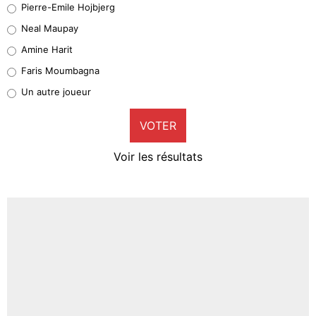
Pierre-Emile Hojbjerg
5%
Neal Maupay
Quinten Timber
Amine Harit
1%
Faris Moumbagna
Pierre-Emile Hojbjerg
Un autre joueur
9%
VOTER
Neal Maupay
4%
Voir les résultats
Amine Harit
3%
Faris Moumbagna
4%
Un autre joueur
5%
1664 personnes ont participé aux votes.