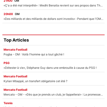
21h00
OM
«Ç'a a été mal interprêté» : Medhi Benatia revient sur ses propos dans The Bridge et précise ses conditions pour rejoindre le PSG !
20h00
OM
«Des milliards et des milliards de dollars sont investis» : Pendant que l'OM est en pleine crise financière, Frank McCourt lance un nouveau projet à 260M€ !
Top Articles
Mercato Football
Pogba - OM : Voilà l'homme qui a tout gâché !
PSG
«Détester à vie», Stéphane Guy dans une embrouille à cause du PSG !
Mercato Football
Kylian Mbappé, un transfert obligatoire cet été ?
Mercato Football
Mercato - OM - «Dès que je prends un club, je t’appellerai» : La promesse de Marcelino au moment de claquer la porte
Tennis