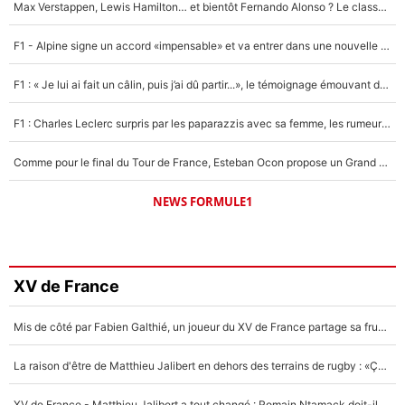
Max Verstappen, Lewis Hamilton… et bientôt Fernando Alonso ? Le classement des pilotes les mieux payés en Formule 1 risque de changer !
F1 - Alpine signe un accord «impensable» et va entrer dans une nouvelle dimension : Grande nouvelle pour Pierre Gasly !
F1 : « Je lui ai fait un câlin, puis j’ai dû partir...», le témoignage émouvant de Max Verstappen sur sa fille
F1 : Charles Leclerc surpris par les paparazzis avec sa femme, les rumeurs étaient vraies !
Comme pour le final du Tour de France, Esteban Ocon propose un Grand Prix de Formule 1 à Paris : «Autour de l’Arc de Triomphe, ce serait génial» !
NEWS FORMULE1
XV de France
Mis de côté par Fabien Galthié, un joueur du XV de France partage sa frustration : «ils ne me l’ont pas dit tout de suite»
La raison d'être de Matthieu Jalibert en dehors des terrains de rugby : «Ça m'atteint autant que si tu touches à un membre de ma famille»
XV de France - Matthieu Jalibert a tout changé : Romain Ntamack doit-il s’inquiéter pour sa place à un an de la Coupe du monde ?