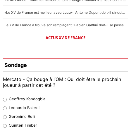
«Le XV de France est meilleur avec Lucu» : Antoine Dupont doit-il s’inquiéter pour sa place ?
Le XV de France a trouvé son remplaçant : Fabien Galthié doit-il se passer d'Antoine Dupont ?
ACTUS XV DE FRANCE
Sondage
Mercato - Ça bouge à l’OM : Qui doit être le prochain
joueur à partir cet été ?
Geoffrey Kondogbia
Geoffrey Kondogbia
38%
Leonardo Balerdi
Leonardo Balerdi
Geronimo Rulli
32%
Quinten Timber
Geronimo Rulli