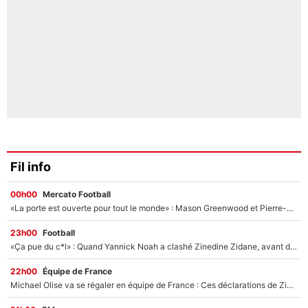
Fil info
00h00
Mercato Football
«La porte est ouverte pour tout le monde» : Mason Greenwood et Pierre-Emerick Aubameyang ont quitté l'OM, Amine Gouiri balance sur la suite du mercato et sur la réaction du vestiaire !
23h00
Football
«Ça pue du c*l» : Quand Yannick Noah a clashé Zinedine Zidane, avant de se faire recadrer par le nouveau sélectionneur de l'équipe de France !
22h00
Équipe de France
Michael Olise va se régaler en équipe de France : Ces déclarations de Zinedine Zidane qui prouvent qu'il va tout miser sur la star du Bayern Munich !