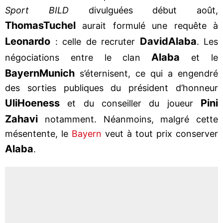
Sport BILD
divulguées début août,
Thomas
Tuchel
aurait formulé une requête à
Leonardo
David
Alaba
: celle de recruter
. Les
Alaba
négociations entre le clan
et le
Bayern
Munich
s’éternisent, ce qui a engendré
des sorties publiques du président d’honneur
Uli
Hoeness
Pini
et du conseiller du joueur
Zahavi
notamment. Néanmoins, malgré cette
mésentente, le
Bayern
veut à tout prix conserver
Alaba
.