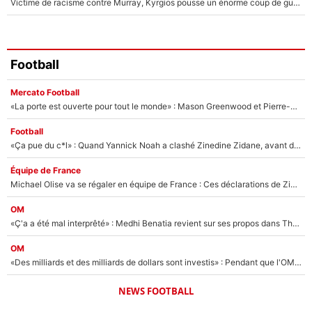
Victime de racisme contre Murray, Kyrgios pousse un énorme coup de gueule !
Football
Mercato Football
«La porte est ouverte pour tout le monde» : Mason Greenwood et Pierre-Emerick Aubameyang ont quitté l'OM, Amine Gouiri balance sur la suite du mercato et sur la réaction du vestiaire !
Football
«Ça pue du c*l» : Quand Yannick Noah a clashé Zinedine Zidane, avant de se faire recadrer par le nouveau sélectionneur de l'équipe de France !
Équipe de France
Michael Olise va se régaler en équipe de France : Ces déclarations de Zinedine Zidane qui prouvent qu'il va tout miser sur la star du Bayern Munich !
OM
«Ç'a a été mal interprêté» : Medhi Benatia revient sur ses propos dans The Bridge et précise ses conditions pour rejoindre le PSG !
OM
«Des milliards et des milliards de dollars sont investis» : Pendant que l'OM est en pleine crise financière, Frank McCourt lance un nouveau projet à 260M€ !
NEWS FOOTBALL