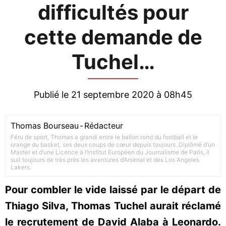
difficultés pour
cette demande de
Tuchel…
Publié le 21 septembre 2020 à 08h45
Thomas Bourseau
-
Rédacteur
Féru de sport, Thomas a grandi entre le ballon rond du football et le
orange du basket, ses deux coups de cœur depuis toujours. Diplômé d’un
Master et d’une Licence à l’Institut Européen du Journalisme de Paris, il
suit toujours de très près les aventures d’Arsenal et des Los Angeles
Lakers.
Pour combler le vide laissé par le départ de
Thiago Silva, Thomas Tuchel aurait réclamé
le recrutement de David Alaba à Leonardo.